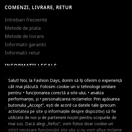
COMENZI, LIVRARE, RETUR
Intrebari frecvente
Metode de plata
Metode de livrare
Informatii garantii
Informatii retur
INFORMATII LEGALE
Mareste dimensiunea
Informatii utile
Salut! Noi, la Fashion Days, dorim să îți oferim o experiență
Micsoreaza dimensiu
cât mai plăcută. Folosim cookie-uri si tehnologii similare
pentru: • funcționarea corectă a site-ului, • analiza
Mareste spatierea tex
performanței, și • personalizarea reclamelor. Prin apăsarea
butonului „Accept”, ești de acord ca datele tale (precum
SOCIAL MEDIA
Micsoreaza spatierea
activitatea pe site și informațiile despre dispozitiv) să fie
utilizate de noi și de partenerii noștri pentru scopurile de
Facebook
Mareste inaltimea ra
mai sus. Dacă alegi „Refuz”, vom folosi doar cookie-uri
Instagram
strict necesare funcționării site-ului și nu vom afișa reclame