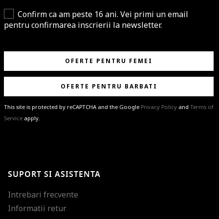
Confirm ca am peste 16 ani. Vei primi un email
pentru confirmarea inscrierii la newsletter.
OFERTE PENTRU FEMEI
OFERTE PENTRU BARBATI
This site is protected by reCAPTCHA and the Google
Privacy Policy
and
Terms of
Service
apply.
BRAVO!
Te-ai abonat cu succes la newsletter folosind adresa de e-mail
%email%
.
Ti-am pregatit noutati despre brandurile noastre, selectii exclusive si
SUPORT SI ASISTENTA
ultimele tendinte in moda!
Intrebari frecvente
Informatii retur