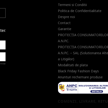
Termeni si Conditii
Politica de Confidentialitate
Despre noi
Contact
Garantie
ter.
PROTECŢIA CONSUMATORILOR
A.N.P.C.
PROTECŢIA CONSUMATORILOR
A.N.P.C. – SAL (Solutionarea Alt
a Litigiilor)
ervice
Modalitati de plata
Black Friday Fashion Days
Anunturi rechemare produse
a de
COMENZI, LIVRARE, RET