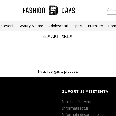
Cauta
accesorii
Beauty & Care
Adolescenti
Sport
Premium
Roma
MAKE P:REM
Nu au fost gasite produse.
SUPORT SI ASISTENTA
Intrebari frecvente
Informatii retur
Informatii despre cookies