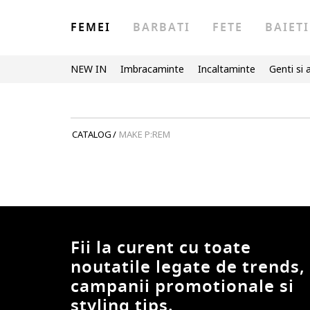
FEMEI
BARBATI
FETE
BAIETI
NEW IN
Imbracaminte
Incaltaminte
Genti si 
CATALOG
/
MAKE P:REM
Fii la curent cu toate
noutatile legate de trends,
campanii promotionale si
styling tips.