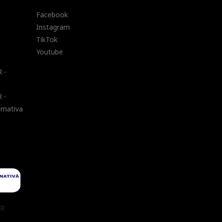
Facebook
Instagram
TikTok
Youtube
 -
 -
ernativa
UR