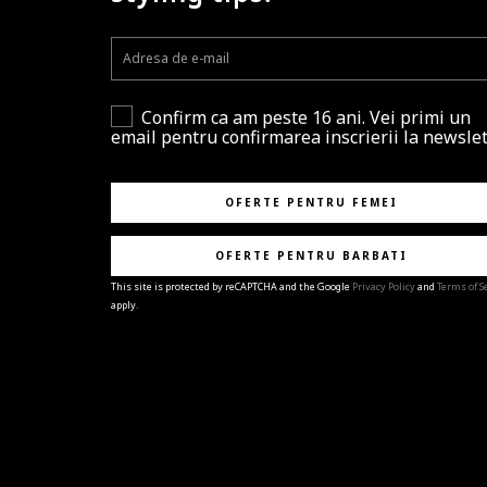
Confirm ca am peste 16 ani. Vei primi un
email pentru confirmarea inscrierii la newslet
OFERTE PENTRU FEMEI
OFERTE PENTRU BARBATI
This site is protected by reCAPTCHA and the Google
Privacy Policy
and
Terms of S
apply.
BRAVO!
Te-ai abonat cu succes la newsletter folosind adres
e-mail
%email%
.
Ti-am pregatit noutati despre brandurile noastre,
selectii exclusive si ultimele tendinte in moda!