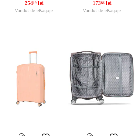
254
lei
173
lei
19
86
Vandut de eBagaje
Vandut de eBagaje