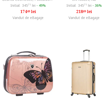
Initial:
345
71
lei
-
49%
Initial:
345
71
lei
-
36%
174
lei
218
lei
49
69
Vandut de eBagaje
Vandut de eBagaje