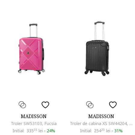
MADISSON
MADISSON
Troler SW53103, Fucsia
Troler de cabina XS SW44204, ABS, 4 roti detasabile, cifru, 52 cm, negru
Initial:
335
55
lei
-
24%
Initial:
254
20
lei
-
31%