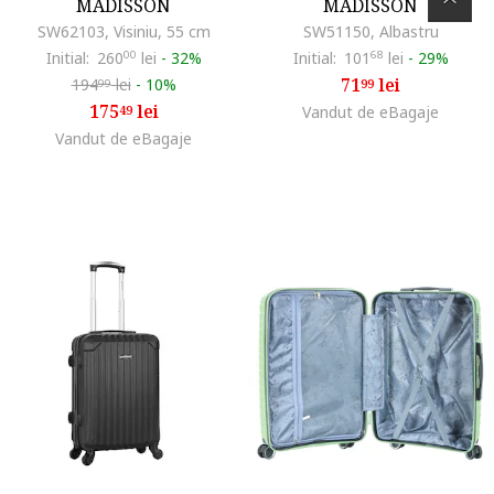
MADISSON
MADISSON
SW62103, Visiniu, 55 cm
SW51150, Albastru
Initial:
260
00
lei
-
32%
Initial:
101
68
lei
-
29%
71
lei
194
lei
-
10%
99
99
175
lei
49
Vandut de eBagaje
Vandut de eBagaje