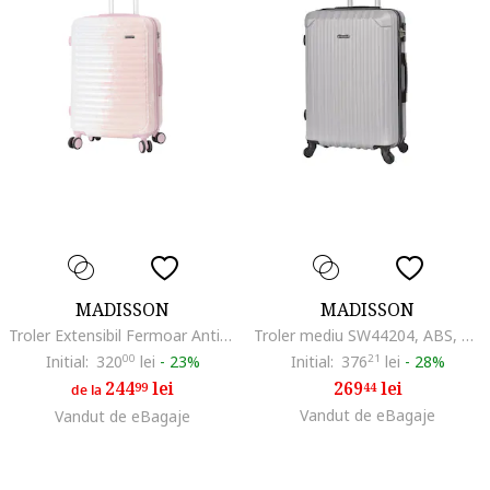
MADISSON
MADISSON
Troler Extensibil Fermoar Antifurt, Policarbonat, SW65203, Roz
Troler mediu SW44204, ABS, 4 roti, cifru, 66 cm, argintiu
Initial:
320
00
lei
-
23%
Initial:
376
21
lei
-
28%
244
lei
269
lei
99
44
de la
Vandut de eBagaje
Vandut de eBagaje