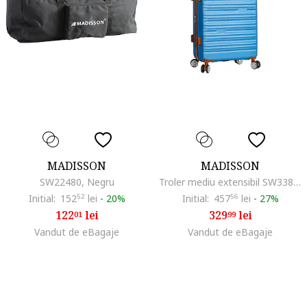
MADISSON
MADISSON
SW22480, Negru
Troler mediu extensibil SW33803, ABS, cifru, 4 roti duble, 67 cm, albastru
Initial:
152
52
lei
-
20%
Initial:
457
56
lei
-
27%
122
lei
329
lei
01
99
Vandut de eBagaje
Vandut de eBagaje