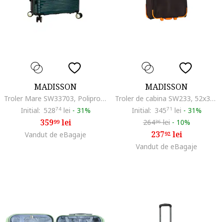
MADISSON
MADISSON
Troler Mare SW33703, Polipropilena, 4 Roti Duble, Cifru, 75 cm, Verde inchis
Troler de cabina SW233, 52x34.5x20 cm, bagaj de mana, poliester, 2 roti, maro
Initial:
528
74
lei
-
31%
Initial:
345
71
lei
-
31%
359
lei
264
lei
-
10%
99
36
237
lei
Vandut de eBagaje
92
Vandut de eBagaje