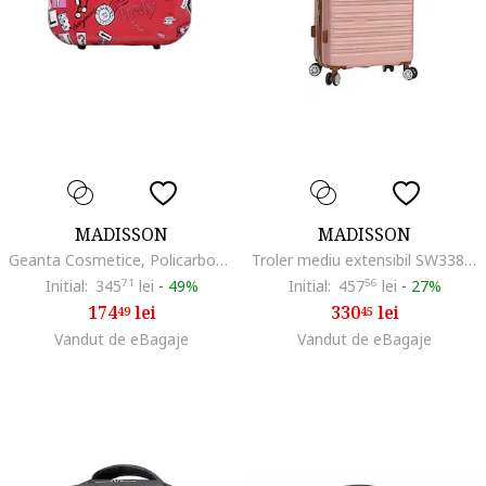
MADISSON
MADISSON
Geanta Cosmetice, Policarbonat, SW86820-G - BC, Rosu
Troler mediu extensibil SW33803, ABS, cifru, 4 roti duble, 67 cm, rose
Initial:
345
71
lei
-
49%
Initial:
457
56
lei
-
27%
174
lei
330
lei
49
45
Vandut de eBagaje
Vandut de eBagaje