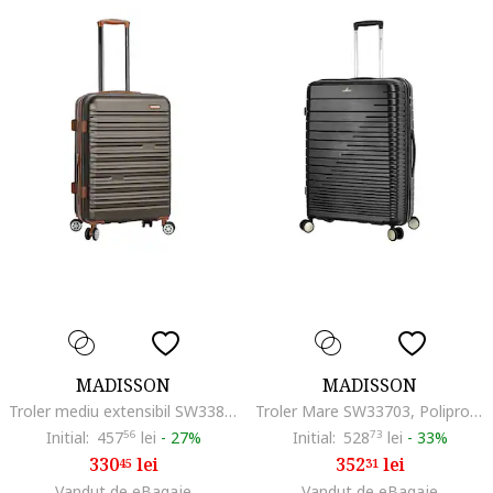
MADISSON
MADISSON
Troler mediu extensibil SW33803, ABS, cifru, 4 roti duble, 67 cm, maro
Troler Mare SW33703, Polipropilena, 4 Roti Duble, Cifru, 75 cm, Negru
Initial:
457
56
lei
-
27%
Initial:
528
73
lei
-
33%
330
lei
352
lei
45
31
Vandut de eBagaje
Vandut de eBagaje