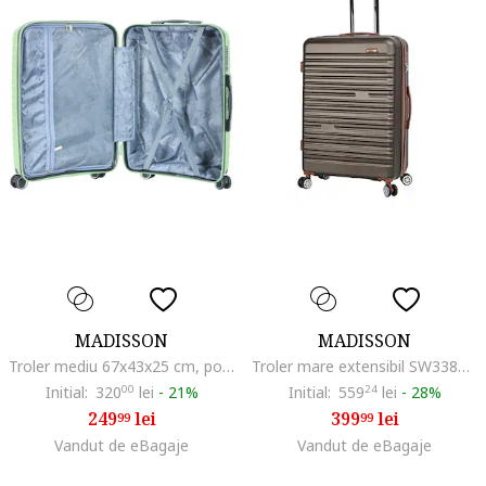
MADISSON
MADISSON
Troler mediu 67x43x25 cm, polipropilena, bagaj de cala, 4 roti duble, cifru, SW62103, grena, 67 cm
Troler mare extensibil SW33803, ABS, cifru, 4 roti duble, 77 cm, maro
Initial:
320
00
lei
-
21%
Initial:
559
24
lei
-
28%
249
lei
399
lei
99
99
Vandut de eBagaje
Vandut de eBagaje