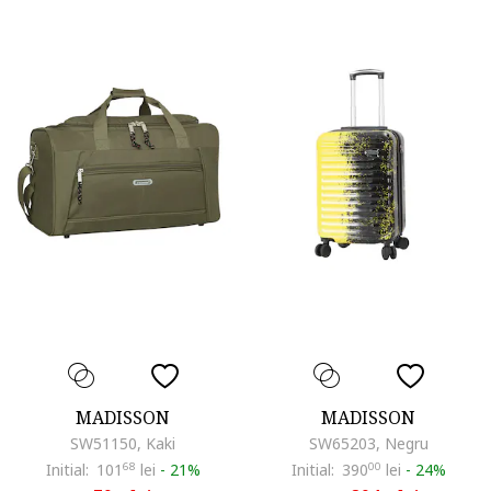
MADISSON
MADISSON
SW51150, Kaki
SW65203, Negru
Initial:
101
68
lei
-
21%
Initial:
390
00
lei
-
24%