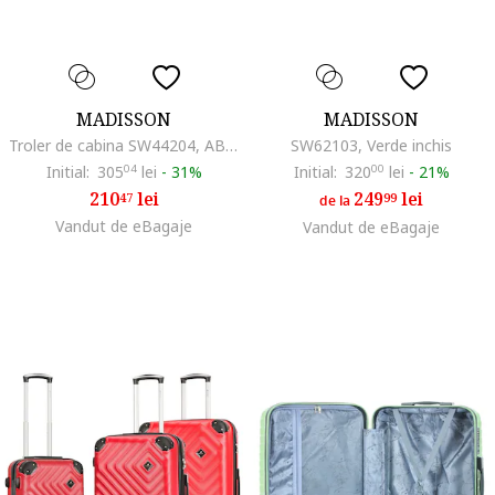
MADISSON
MADISSON
Troler de cabina SW44204, ABS, 4 roti, cifru, 55 cm, negru
SW62103, Verde inchis
Initial:
305
04
lei
-
31%
Initial:
320
00
lei
-
21%
210
lei
249
lei
47
99
de la
Vandut de eBagaje
Vandut de eBagaje