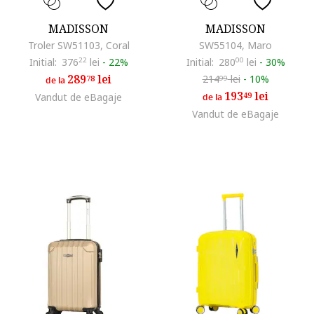
MADISSON
MADISSON
Troler SW51103, Coral
SW55104, Maro
Initial:
376
22
lei
-
22%
Initial:
280
00
lei
-
30%
289
lei
214
lei
-
10%
78
99
de la
193
lei
49
Vandut de eBagaje
de la
Vandut de eBagaje