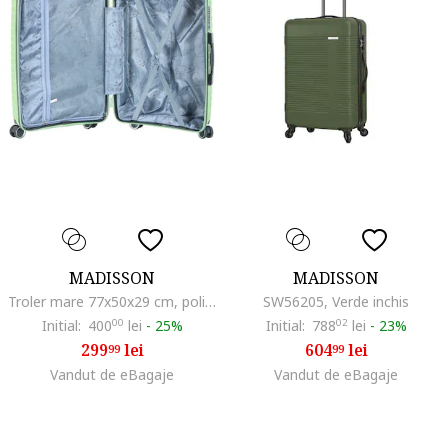
MADISSON
MADISSON
Troler mare 77x50x29 cm, polipropilena, bagaj de cala, 4 roti duble, cifru, SW62103, auriu, 77 cm
SW56205, Verde inchis
Initial:
400
00
lei
-
25%
Initial:
788
02
lei
-
23%
299
lei
604
lei
99
99
Vandut de eBagaje
Vandut de eBagaje