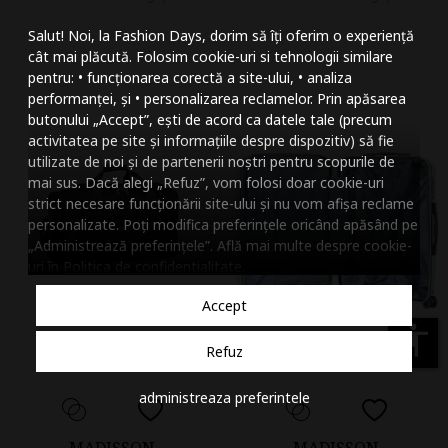
Mareste dimensiunea
Salut! Noi, la Fashion Days, dorim să îți oferim o experiență
Micsoreaza dimensiu
cât mai plăcută. Folosim cookie-uri si tehnologii similare
pentru: • funcționarea corectă a site-ului, • analiza
Mareste spatierea tex
performanței, și • personalizarea reclamelor. Prin apăsarea
butonului „Accept”, ești de acord ca datele tale (precum
Micsoreaza spatierea
activitatea pe site și informațiile despre dispozitiv) să fie
utilizate de noi și de partenerii noștri pentru scopurile de
Mareste inaltimea ra
mai sus. Dacă alegi „Refuz”, vom folosi doar cookie-uri
strict necesare funcționării site-ului și nu vom afișa reclame
Micsoreaza inaltimea
personalizate. Poți modifica preferințele oricând apăsând pe
„Administrează preferințele”. Află mai multe despre cookie-
Inverseaza culorile
uri în
Politica de confidentialitate
.
Nuante de gri
Accept
Cursor mare
accessibility
Refuz
Subliniaza link-urile
administreaza preferintele
Dezactiveaza animatii