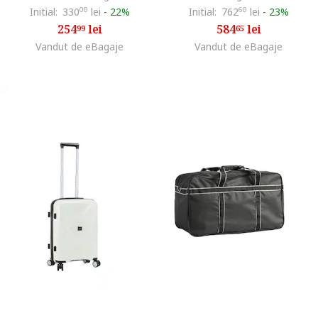
Initial:
330
00
lei
-
22%
Initial:
762
60
lei
-
23%
254
lei
584
lei
99
65
Vandut de eBagaje
Vandut de eBagaje