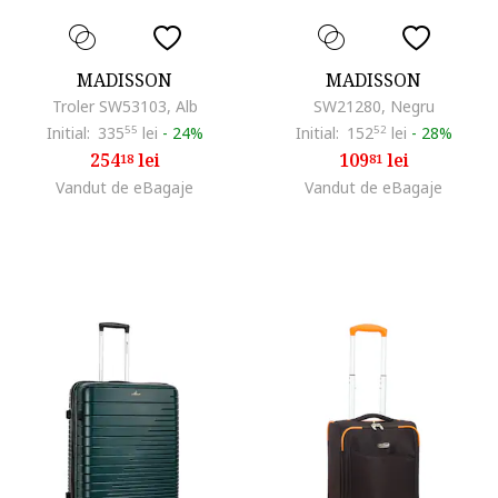
MADISSON
MADISSON
Troler SW53103, Alb
SW21280, Negru
Initial:
335
55
lei
-
24%
Initial:
152
52
lei
-
28%
254
lei
109
lei
18
81
Vandut de eBagaje
Vandut de eBagaje