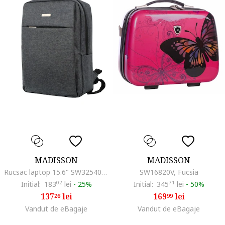
MADISSON
MADISSON
Rucsac laptop 15.6" SW32540, pentru Wizz Air, poliester 32540, antracit
SW16820V, Fucsia
Initial:
183
02
lei
-
25%
Initial:
345
71
lei
-
50%
137
lei
169
lei
26
99
Vandut de eBagaje
Vandut de eBagaje