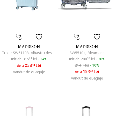
MADISSON
MADISSON
Troler SW51103, Albastru deschis
SW55104, Bleumarin
Initial:
315
21
lei
-
24%
Initial:
280
00
lei
-
30%
238
lei
214
lei
-
10%
94
99
de la
193
lei
49
Vandut de eBagaje
de la
Vandut de eBagaje