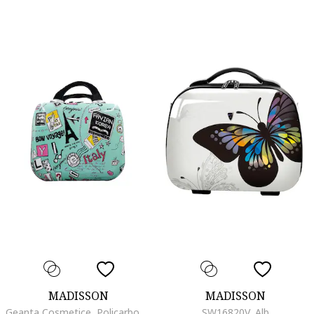
MADISSON
MADISSON
Geanta Cosmetice, Policarbonat, SW86820-G - BC, Verde
SW16820V, Alb