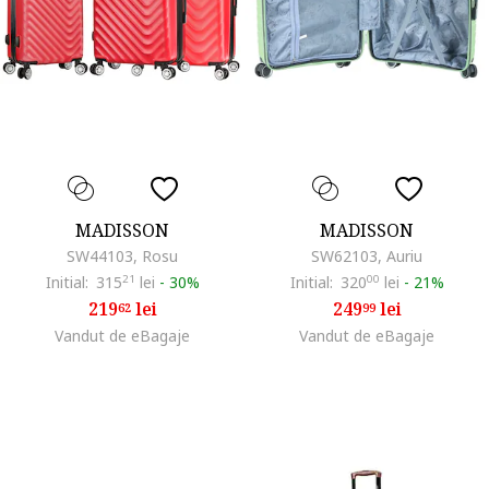
MADISSON
MADISSON
SW44103, Rosu
SW62103, Auriu
Initial:
315
21
lei
-
30%
Initial:
320
00
lei
-
21%
219
lei
249
lei
62
99
Vandut de eBagaje
Vandut de eBagaje