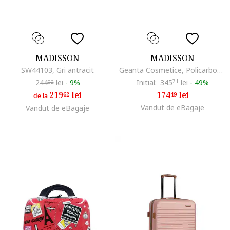
MADISSON
MADISSON
SW44103, Gri antracit
Geanta Cosmetice, Policarbonat, SW86820-G - BC, Alb
244
lei
-
9%
Initial:
345
71
lei
-
49%
02
219
lei
174
lei
62
49
de la
Vandut de eBagaje
Vandut de eBagaje