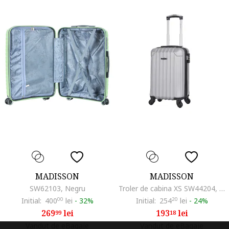
MADISSON
MADISSON
SW62103, Negru
Troler de cabina XS SW44204, ABS, 4 roti detasabile, cifru, 52 cm, argintiu
Initial:
400
00
lei
-
32%
Initial:
254
20
lei
-
24%
269
lei
193
lei
99
18
Vandut de eBagaje
Vandut de eBagaje