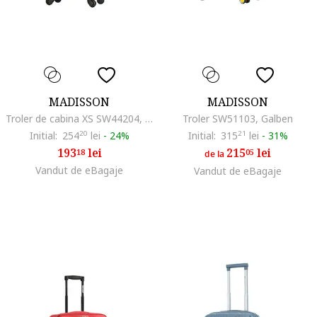
MADISSON
MADISSON
Troler de cabina XS SW44204, ABS, 4 roti detasabile, cifru, 52 cm, auriu
Troler SW51103, Galben
Initial:
254
20
lei
-
24%
Initial:
315
21
lei
-
31%
193
lei
215
lei
18
05
de la
Vandut de eBagaje
Vandut de eBagaje