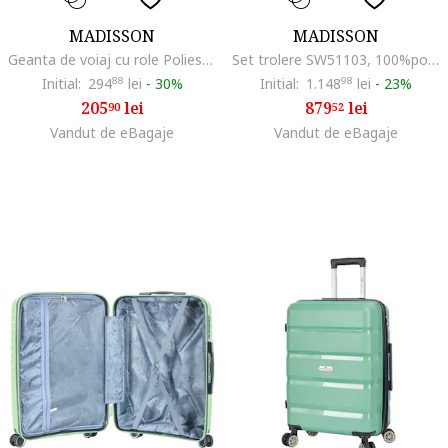
MADISSON
MADISSON
Geanta de voiaj cu role Poliester 600D, SW50072 - 75 cm, Maro
Set trolere SW51103, 100%polipropilena, 1 bagaj de cabina si 2 de cala, cifru, 4 roti 360°, albastru deschis
Initial:
294
88
lei
-
30%
Initial:
1.148
98
lei
-
23%
205
lei
879
lei
90
52
Vandut de eBagaje
Vandut de eBagaje