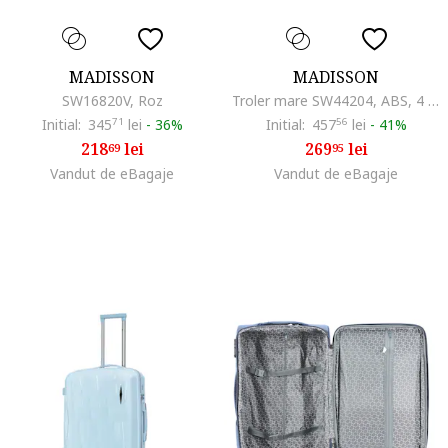
MADISSON
MADISSON
SW16820V, Roz
Troler mare SW44204, ABS, 4 roti, cifru, 76 cm, auriu
Initial:
345
71
lei
-
36%
Initial:
457
56
lei
-
41%
218
lei
269
lei
69
95
Vandut de eBagaje
Vandut de eBagaje