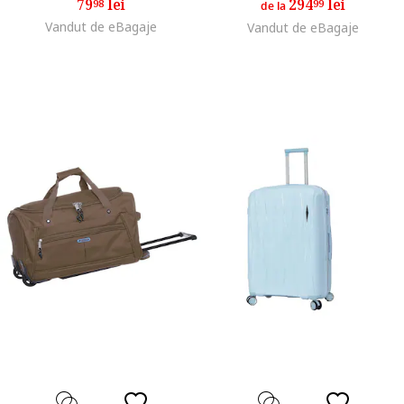
79
lei
294
lei
98
99
de la
Vandut de eBagaje
Vandut de eBagaje