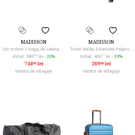
MADISSON
MADISSON
Set trolere 1 bagaj de cabina si 2 de cala, polipropilena, 4 roti duble, cifru, SW62103, grena, 55 cm/67 cm/77 cm
Troler Mediu Extensibil Polipropilena, SW43603, 4 Roti Duble, Cifru TSA, 63 cm, Verde
Initial:
980
00
lei
-
23%
Initial:
406
71
lei
-
33%
744
lei
269
lei
99
99
Vandut de eBagaje
Vandut de eBagaje