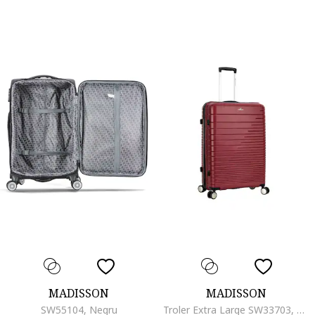
MADISSON
MADISSON
SW55104, Negru
Troler Extra Large SW33703, Polipropilena, 4 Roti Duble, Cifru, 87 cm, Grena