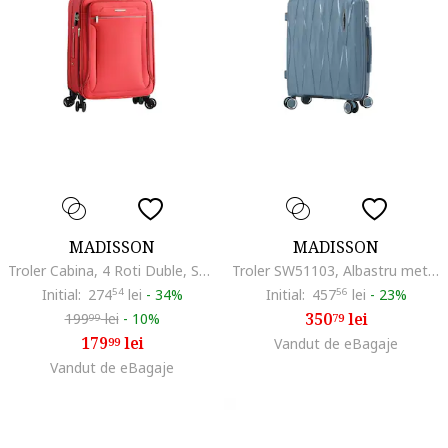
MADISSON
MADISSON
Troler Cabina, 4 Roti Duble, SW21403 - 55 cm, Rosu
Troler SW51103, Albastru metalizat
Initial:
274
54
lei
-
34%
Initial:
457
56
lei
-
23%
350
lei
199
lei
-
10%
79
99
179
lei
99
Vandut de eBagaje
Vandut de eBagaje