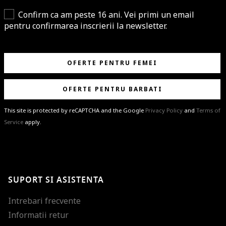
Confirm ca am peste 16 ani. Vei primi un email
pentru confirmarea inscrierii la newsletter.
OFERTE PENTRU FEMEI
OFERTE PENTRU BARBATI
This site is protected by reCAPTCHA and the Google
Privacy Policy
and
Terms of
Service
apply.
BRAVO!
Te-ai abonat cu succes la newsletter folosind adresa de e-mail
%email%
.
Ti-am pregatit noutati despre brandurile noastre, selectii exclusive si
SUPORT SI ASISTENTA
ultimele tendinte in moda!
Intrebari frecvente
Informatii retur