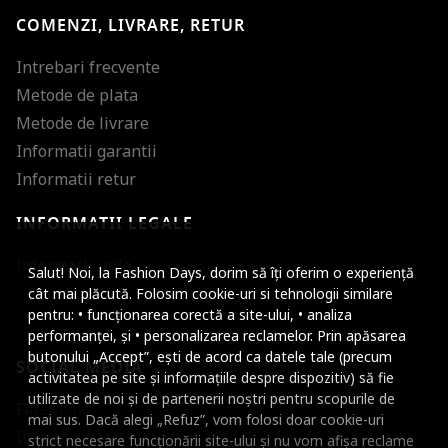
COMENZI, LIVRARE, RETUR
Intrebari frecvente
Metode de plata
Metode de livrare
Informatii garantii
Informatii retur
INFORMATII LEGALE
Mareste dimensiunea
Informatii utile
Salut! Noi, la Fashion Days, dorim să îți oferim o experiență
Micsoreaza dimensiu
cât mai plăcută. Folosim cookie-uri si tehnologii similare
pentru: • funcționarea corectă a site-ului, • analiza
Mareste spatierea tex
performanței, și • personalizarea reclamelor. Prin apăsarea
butonului „Accept”, ești de acord ca datele tale (precum
SOCIAL MEDIA
Micsoreaza spatierea
activitatea pe site și informațiile despre dispozitiv) să fie
utilizate de noi și de partenerii noștri pentru scopurile de
Facebook
Mareste inaltimea ra
mai sus. Dacă alegi „Refuz”, vom folosi doar cookie-uri
Instagram
strict necesare funcționării site-ului și nu vom afișa reclame