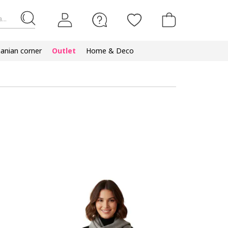
...
nian corner
Outlet
Home & Deco