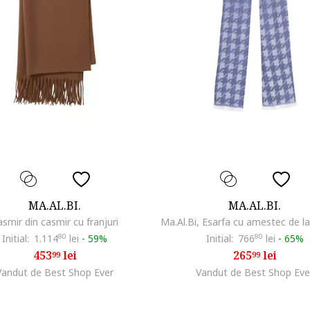
MA.AL.BI.
MA.AL.BI.
asmir din casmir cu franjuri
Initial:
1.114
80
lei
-
59%
Initial:
766
80
lei
-
65%
453
lei
265
lei
99
99
Vandut de Best Shop Ever
Vandut de Best Shop Eve