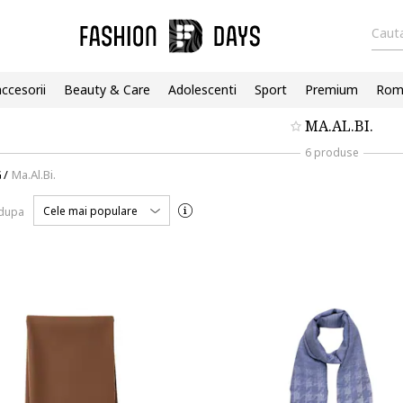
Cauta
accesorii
Beauty & Care
Adolescenti
Sport
Premium
Roma
MA.AL.BI.
6 produse
G
/
Ma.Al.Bi.
Cele mai populare
 dupa