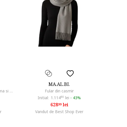
MA.AL.BI.
Ma.Al.Bi, Esarfa cu amestec de lana si matase cu model houndstooth
Fular din casmir
Initial:
1.114
80
lei
-
43%
628
lei
99
r
Vandut de Best Shop Ever