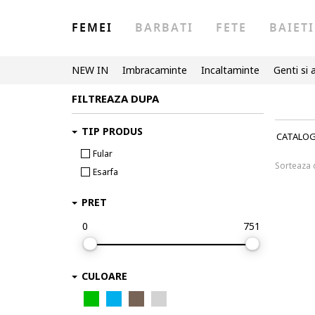
FEMEI
BARBATI
FETE
BAIETI
NEW IN
Imbracaminte
Incaltaminte
Genti si 
FILTREAZA DUPA
TIP PRODUS
CATALO
Fular
Sorteaza
Esarfa
PRET
0
751
CULOARE