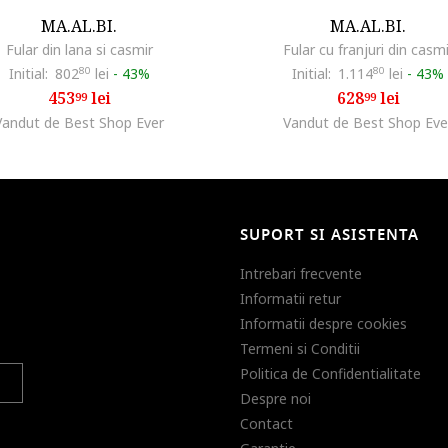
MA.AL.BI.
MA.AL.BI.
Fular din lana si casmir
Fular cu franjuri din casmi
Initial:
802
80
lei
-
43%
Initial:
1.114
80
lei
-
43%
453
lei
628
lei
99
99
Vandut de Best Shop Ever
Vandut de Best Shop Eve
SUPORT SI ASISTENTA
Intrebari frecvente
Informatii retur
Informatii despre cookies
Termeni si Conditii
Politica de Confidentialitate
Despre noi
Contact