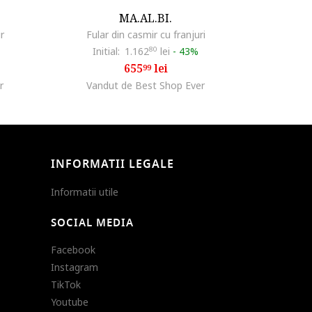
MA.AL.BI.
r
Fular din casmir cu franjuri
Initial:
1.162
80
lei
-
43%
655
lei
99
r
Vandut de Best Shop Ever
INFORMATII LEGALE
Informatii utile
SOCIAL MEDIA
Facebook
Instagram
TikTok
Youtube