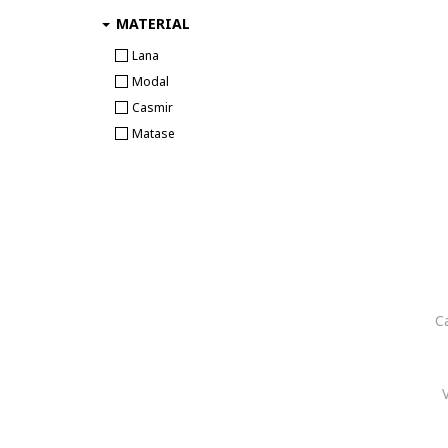
MATERIAL
Lana
Modal
Casmir
Matase
C