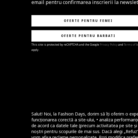
email pentru confirmarea inscrierii la newslet
OFERTE PENTRU FEMEI
OFERTE PENTRU BARBATI
This site is protected by reCAPTCHA and the Google
Privacy Policy
and
Terms of S
apply.
BRAVO!
Te-ai abonat cu succes la newsletter folosind adres
e-mail
%email%
.
Ti-am pregatit noutati despre brandurile noastre,
selectii exclusive si ultimele tendinte in moda!
Salut! Noi, la Fashion Days, dorim să îți oferim o expe
funcționarea corectă a site-ului, • analiza performanțe
de acord ca datele tale (precum activitatea pe site și i
noștri pentru scopurile de mai sus. Dacă alegi „Refuz”,
vom afișa reclame personalizate. Poți modifica prefer