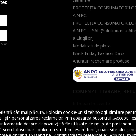
Garantie
ter.
PROTECŢIA CONSUMATORILOR
A.N.P.C.
PROTECŢIA CONSUMATORILOR
A.N.P.C. – SAL (Solutionarea Alt
a Litigiilor)
ervice
Modalitati de plata
Black Friday Fashion Days
Anunturi rechemare produse
a de
COMENZI, LIVRARE, RET
Intrebari frecvente
Metode de plata
riență cât mai plăcută. Folosim cookie-uri si tehnologii similare pentr
i, și • personalizarea reclamelor. Prin apăsarea butonului „Accept”, eș
Metode de livrare
nformațiile despre dispozitiv) să fie utilizate de noi și de partenerii
Informatii garantii
 vom folosi doar cookie-uri strict necesare funcționării site-ului și nu
Informatii retur
ințele oricând apăsând pe „Administrează preferințele”. Află mai mul