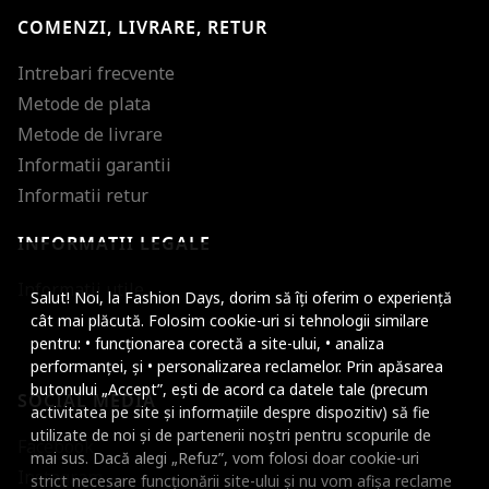
COMENZI, LIVRARE, RETUR
Intrebari frecvente
Metode de plata
Metode de livrare
Informatii garantii
Informatii retur
INFORMATII LEGALE
Mareste dimensiunea
Informatii utile
Salut! Noi, la Fashion Days, dorim să îți oferim o experiență
Micsoreaza dimensiu
cât mai plăcută. Folosim cookie-uri si tehnologii similare
pentru: • funcționarea corectă a site-ului, • analiza
Mareste spatierea tex
performanței, și • personalizarea reclamelor. Prin apăsarea
butonului „Accept”, ești de acord ca datele tale (precum
SOCIAL MEDIA
Micsoreaza spatierea
activitatea pe site și informațiile despre dispozitiv) să fie
utilizate de noi și de partenerii noștri pentru scopurile de
Facebook
Mareste inaltimea ra
mai sus. Dacă alegi „Refuz”, vom folosi doar cookie-uri
Instagram
strict necesare funcționării site-ului și nu vom afișa reclame