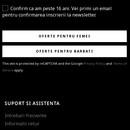
Confirm ca am peste 16 ani. Vei primi un email
pentru confirmarea inscrierii la newsletter.
OFERTE PENTRU FEMEI
OFERTE PENTRU BARBATI
This site is protected by reCAPTCHA and the Google
Privacy Policy
and
Terms of
Service
apply.
BRAVO!
Te-ai abonat cu succes la newsletter folosind adresa de e-mail
%email%
.
Ti-am pregatit noutati despre brandurile noastre, selectii exclusive si
SUPORT SI ASISTENTA
ultimele tendinte in moda!
Intrebari frecvente
Informatii retur