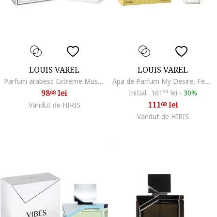
LOUIS VAREL
LOUIS VAREL
Parfum arabesc Extreme Musk,100ml
Apa de Parfum My Desire, Femei, 100 ml
98
lei
Initial:
161
68
lei
-
30%
68
111
lei
Vandut de HIRIS
68
Vandut de HIRIS