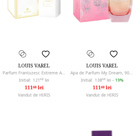
LOUIS VAREL
LOUIS VAREL
Parfum Frantuzesc Extreme Amber,100ml
Apa de Parfum My Dream, 90ml Femei
Initial:
121
68
lei
Initial:
138
68
lei
-
19%
111
lei
111
lei
68
68
Vandut de HIRIS
Vandut de HIRIS