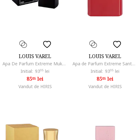
LOUIS VAREL
LOUIS VAREL
Apa De Parfum Extreme Mukhalat Unisex Oriental,100ml
Apa de Parfum Extreme Santal, Unisex, 100ml
Initial:
93
05
lei
Initial:
93
05
lei
85
lei
85
lei
05
05
Vandut de HIRIS
Vandut de HIRIS