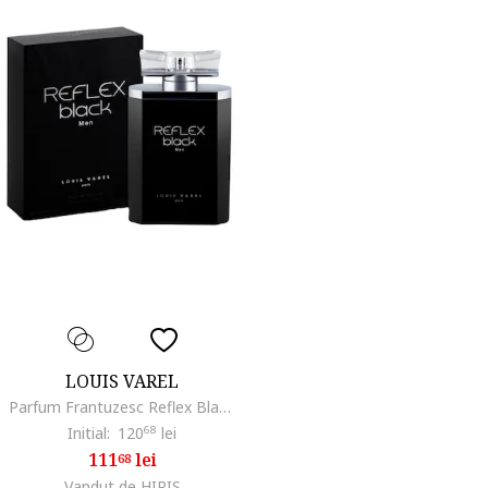
LOUIS VAREL
Parfum Frantuzesc Reflex Black Men,100ml
Initial:
120
68
lei
111
lei
68
Vandut de HIRIS