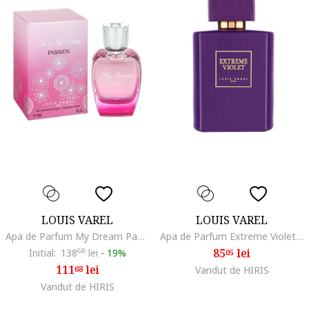
LOUIS VAREL
LOUIS VAREL
Apa de Parfum My Dream Passion, Femei, 90 ml
Apa de Parfum Extreme Violet, Unisex, Floral Fructat Pudrat, 100 ml
85
lei
Initial:
138
68
lei
-
19%
05
111
lei
68
Vandut de HIRIS
Vandut de HIRIS