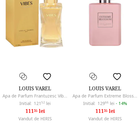
LOUIS VAREL
LOUIS VAREL
Apa de Parfum Frantuzesc Vibes Women,100ml
Apa de Parfum Extreme Blossom, Femei, 100 ml
Initial:
121
52
lei
Initial:
129
66
lei
-
14%
111
lei
111
lei
35
35
Vandut de HIRIS
Vandut de HIRIS