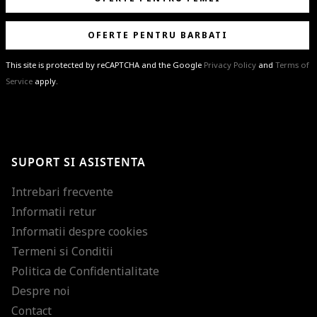
OFERTE PENTRU BARBATI
This site is protected by reCAPTCHA and the Google
Privacy Policy
and
Terms of
Service
apply.
BRAVO!
Te-ai abonat cu succes la newsletter folosind adresa de e-mail
%email%
.
Ti-am pregatit noutati despre brandurile noastre, selectii exclusive si
SUPORT SI ASISTENTA
ultimele tendinte in moda!
Intrebari frecvente
Informatii retur
Informatii despre cookies
Termeni si Conditii
Politica de Confidentialitate
Despre noi
Contact