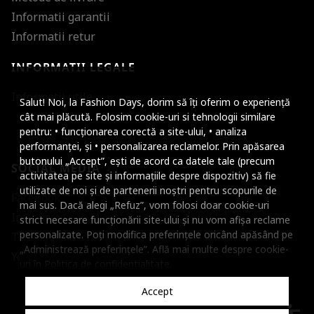
Informatii garantii
Informatii retur
INFORMATII LEGALE
Mareste dimensiunea
Informatii utile
Salut! Noi, la Fashion Days, dorim să îți oferim o experiență
Micsoreaza dimensiu
cât mai plăcută. Folosim cookie-uri si tehnologii similare
pentru: • funcționarea corectă a site-ului, • analiza
Mareste spatierea tex
performanței, și • personalizarea reclamelor. Prin apăsarea
butonului „Accept”, ești de acord ca datele tale (precum
SOCIAL MEDIA
Micsoreaza spatierea
activitatea pe site și informațiile despre dispozitiv) să fie
utilizate de noi și de partenerii noștri pentru scopurile de
Facebook
Mareste inaltimea ra
mai sus. Dacă alegi „Refuz”, vom folosi doar cookie-uri
Instagram
strict necesare funcționării site-ului și nu vom afișa reclame
Micsoreaza inaltimea
personalizate. Poți modifica preferințele oricând apăsând pe
TikTok
„Administrează preferințele”. Află mai multe despre cookie-
Inverseaza culorile
Youtube
uri în
Politica de confidentialitate
.
Nuante de gri
Accept
Cursor mare