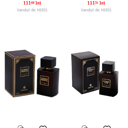
111
lei
111
lei
68
35
Vandut de HIRIS
Vandut de HIRIS