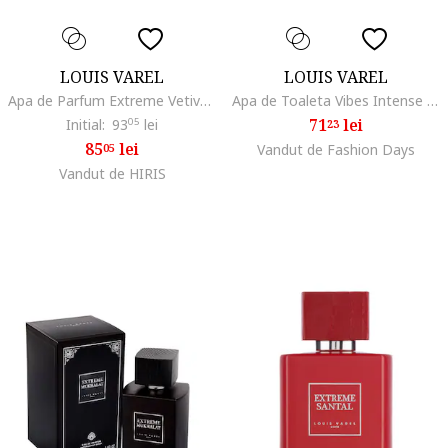
LOUIS VAREL
LOUIS VAREL
Apa de Parfum Extreme Vetiver Unisex, 100 ml
Apa de Toaleta Vibes Intense Femei, 100 ml
71
lei
Initial:
93
05
lei
23
85
lei
05
Vandut de Fashion Days
Vandut de HIRIS