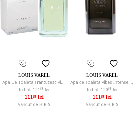
LOUIS VAREL
LOUIS VAREL
Apa De Toaleta Frantuzesc Vibes Men,100ml
Apa de Toaleta Vibes Intense, Barbati, 100 ml
Initial:
121
68
lei
Initial:
120
68
lei
111
lei
111
lei
68
68
Vandut de HIRIS
Vandut de HIRIS