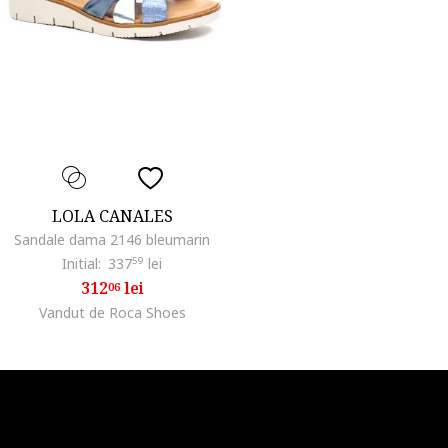
LOLA CANALES
Sandale dama 2146 bleumarin
Initial:
337
59
lei
312
lei
06
Vandut de Roca Shoes