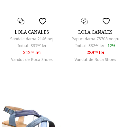
LOLA CANALES
LOLA CANALES
Sandale dama 2146 bej
Papuci dama 75708 negru
Initial:
337
59
lei
Initial:
332
29
lei
-
12%
312
lei
289
lei
06
70
Vandut de Roca Shoes
Vandut de Roca Shoes