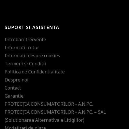
BRAVO!
Te-ai abonat cu succes la newsletter folosind adresa de e-mail
%email%
.
Ti-am pregatit noutati despre brandurile noastre, selectii exclusive si
SUPORT SI ASISTENTA
ultimele tendinte in moda!
Intrebari frecvente
Informatii retur
Informatii despre cookies
Termeni si Conditii
Politica de Confidentialitate
Despre noi
Contact
Garantie
PROTECŢIA CONSUMATORILOR - A.N.P.C.
PROTECŢIA CONSUMATORILOR - A.N.P.C. – SAL
(Solutionarea Alternativa a Litigiilor)
Modalitati de plata