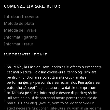
COMENZI, LIVRARE, RETUR
Intrebari frecvente
Metode de plata
Metode de livrare
Informatii garantii
Informatii retur
INFORMATII LEGALE
Mareste dimensiunea
Informatii utile
Salut! Noi, la Fashion Days, dorim să îți oferim o experiență
Micsoreaza dimensiu
cât mai plăcută. Folosim cookie-uri si tehnologii similare
pentru: • funcționarea corectă a site-ului, • analiza
Mareste spatierea tex
performanței, și • personalizarea reclamelor. Prin apăsarea
butonului „Accept”, ești de acord ca datele tale (precum
SOCIAL MEDIA
Micsoreaza spatierea
activitatea pe site și informațiile despre dispozitiv) să fie
utilizate de noi și de partenerii noștri pentru scopurile de
Facebook
Mareste inaltimea ra
mai sus. Dacă alegi „Refuz”, vom folosi doar cookie-uri
Instagram
strict necesare funcționării site-ului și nu vom afișa reclame