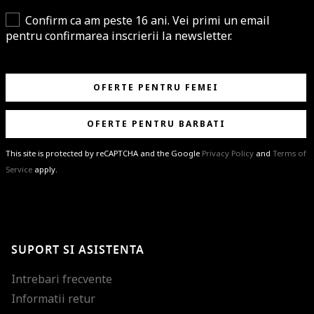
Confirm ca am peste 16 ani. Vei primi un email
pentru confirmarea inscrierii la newsletter.
OFERTE PENTRU FEMEI
OFERTE PENTRU BARBATI
This site is protected by reCAPTCHA and the Google
Privacy Policy
and
Terms of
Service
apply.
BRAVO!
Te-ai abonat cu succes la newsletter folosind adresa de e-mail
%email%
.
Ti-am pregatit noutati despre brandurile noastre, selectii exclusive si
SUPORT SI ASISTENTA
ultimele tendinte in moda!
Intrebari frecvente
Informatii retur