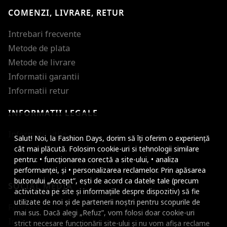
COMENZI, LIVRARE, RETUR
Intrebari frecvente
Metode de plata
Metode de livrare
Informatii garantii
Informatii retur
INFORMATII LEGALE
Mareste dimensiunea
Informatii utile
Salut! Noi, la Fashion Days, dorim să îți oferim o experiență
Micsoreaza dimensiu
cât mai plăcută. Folosim cookie-uri si tehnologii similare
pentru: • funcționarea corectă a site-ului, • analiza
Mareste spatierea tex
performanței, și • personalizarea reclamelor. Prin apăsarea
butonului „Accept”, ești de acord ca datele tale (precum
SOCIAL MEDIA
Micsoreaza spatierea
activitatea pe site și informațiile despre dispozitiv) să fie
utilizate de noi și de partenerii noștri pentru scopurile de
Facebook
Mareste inaltimea ra
mai sus. Dacă alegi „Refuz”, vom folosi doar cookie-uri
Instagram
strict necesare funcționării site-ului și nu vom afișa reclame