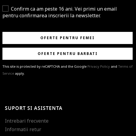
Confirm ca am peste 16 ani. Vei primi un email
pentru confirmarea inscrierii la newsletter.
OFERTE PENTRU FEMEI
OFERTE PENTRU BARBATI
This site is protected by reCAPTCHA and the Google
Privacy Policy
and
Terms of
Service
apply.
BRAVO!
Te-ai abonat cu succes la newsletter folosind adresa de e-mail
%email%
.
Ti-am pregatit noutati despre brandurile noastre, selectii exclusive si
SUPORT SI ASISTENTA
ultimele tendinte in moda!
Intrebari frecvente
Informatii retur