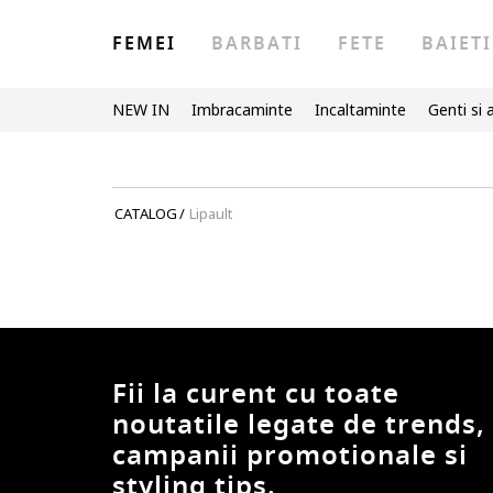
FEMEI
BARBATI
FETE
BAIETI
NEW IN
Imbracaminte
Incaltaminte
Genti si 
CATALOG
/
Lipault
Fii la curent cu toate
noutatile legate de trends,
campanii promotionale si
styling tips.