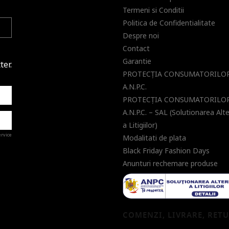
Termeni si Conditii
Politica de Confidentialitate
Despre noi
Contact
Garantie
ter.
PROTECŢIA CONSUMATORILOR
A.N.P.C.
PROTECŢIA CONSUMATORILOR
A.N.P.C. – SAL (Solutionarea Alt
a Litigiilor)
ervice
Modalitati de plata
Black Friday Fashion Days
Anunturi rechemare produse
a de
COMENZI, LIVRARE, RET