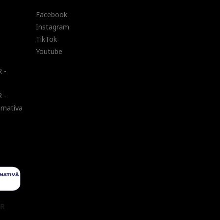
Facebook
Instagram
TikTok
Youtube
 -
 -
ernativa
UR