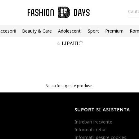
Cauta
accesorii
Beauty & Care
Adolescenti
Sport
Premium
Roma
LIPAULT
Nu au fost gasite produse.
SUPORT SI ASISTENTA
Intrebari frecvente
Informatii retur
Informatii despre cookies