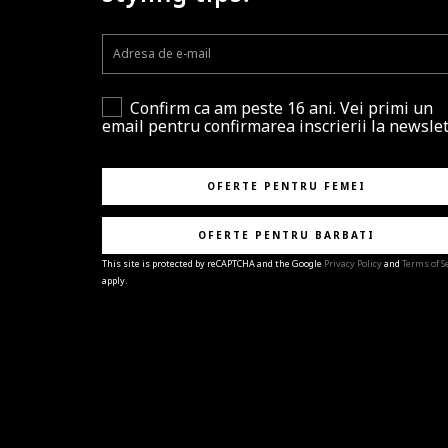
Confirm ca am peste 16 ani. Vei primi un
email pentru confirmarea inscrierii la newslet
OFERTE PENTRU FEMEI
OFERTE PENTRU BARBATI
This site is protected by reCAPTCHA and the Google
Privacy Policy
and
Terms of S
apply.
BRAVO!
Te-ai abonat cu succes la newsletter folosind adres
e-mail
%email%
.
Ti-am pregatit noutati despre brandurile noastre,
selectii exclusive si ultimele tendinte in moda!