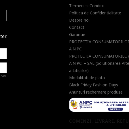
Termeni si Conditii
Politica de Confidentialitate
Despre noi
Contact
Garantie
ter.
PROTECŢIA CONSUMATORILOR
A.N.P.C.
PROTECŢIA CONSUMATORILOR
A.N.P.C. – SAL (Solutionarea Alt
a Litigiilor)
ervice
Modalitati de plata
Black Friday Fashion Days
Anunturi rechemare produse
a de
COMENZI, LIVRARE, RET