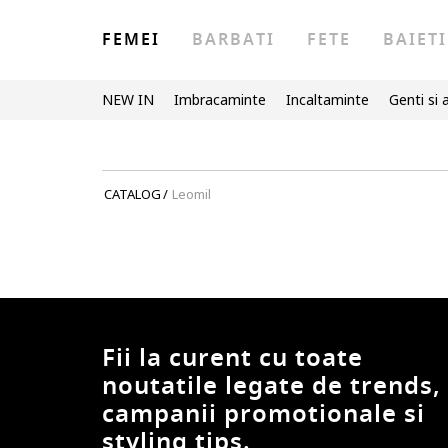
FEMEI
BARBATI
FETE
BAIETI
NEW IN
Imbracaminte
Incaltaminte
Genti si 
CATALOG
/
Leomil
Fii la curent cu toate
noutatile legate de trends,
campanii promotionale si
styling tips.