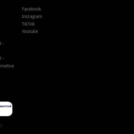
Facebook
Instagram
TikTok
Youtube
 -
 -
ernativa
UR