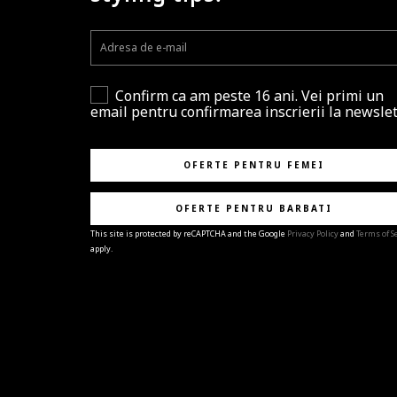
Confirm ca am peste 16 ani. Vei primi un
email pentru confirmarea inscrierii la newslet
OFERTE PENTRU FEMEI
OFERTE PENTRU BARBATI
This site is protected by reCAPTCHA and the Google
Privacy Policy
and
Terms of S
apply.
BRAVO!
Te-ai abonat cu succes la newsletter folosind adres
e-mail
%email%
.
Ti-am pregatit noutati despre brandurile noastre,
selectii exclusive si ultimele tendinte in moda!