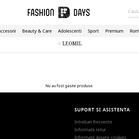
Cauta
accesorii
Beauty & Care
Adolescenti
Sport
Premium
Roma
LEOMIL
Nu au fost gasite produse.
SUPORT SI ASISTENTA
Intrebari frecvente
Informatii retur
Informatii despre cookies