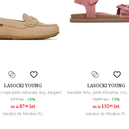
LASOCKI YOUNG
LASOCKI YOUNG
 copii piele naturala, bej, elegant
97
lei
-
10%
159
lei
-
15%
18
99
87
lei
135
lei
46
99
de la
de la
Vandut de Modivo PL
Vandut de Modivo PL