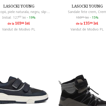
LASOCKI YOUNG
LASOCKI YOUNG
Balerini copii, piele naturala, negru, slip-on
Sandale fete crem, Cre
Initial:
127
99
lei
-
19%
159
lei
-
15%
99
103
lei
135
lei
66
99
de la
de la
Vandut de Modivo PL
Vandut de Modivo PL