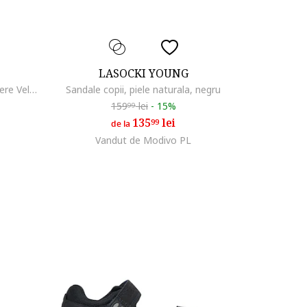
LASOCKI YOUNG
Ghete copii, piele naturala, inchidere Velcro, Bleumarin
Sandale copii, piele naturala, negru
159
lei
-
15%
99
135
lei
99
de la
Vandut de Modivo PL