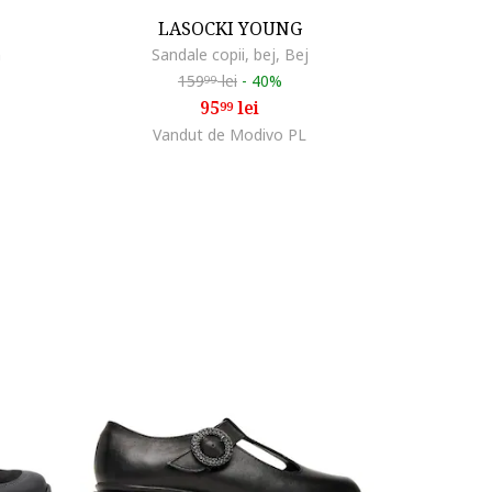
LASOCKI YOUNG
m
Sandale copii, bej, Bej
159
lei
-
40%
99
95
lei
99
Vandut de Modivo PL