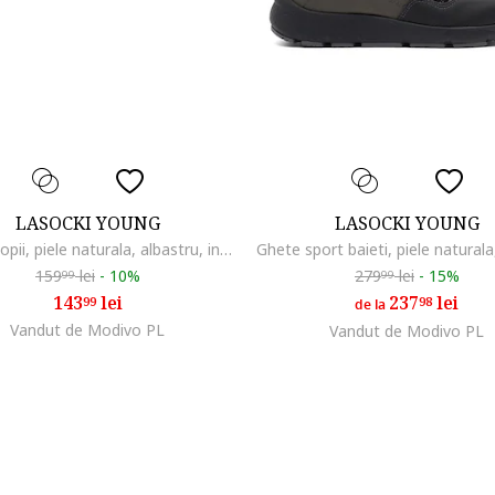
LASOCKI YOUNG
LASOCKI YOUNG
Adidasi copii, piele naturala, albastru, inchidere velcro, elemente reflectorizante
159
lei
-
10%
279
lei
-
15%
99
99
143
lei
237
lei
99
98
de la
Vandut de Modivo PL
Vandut de Modivo PL