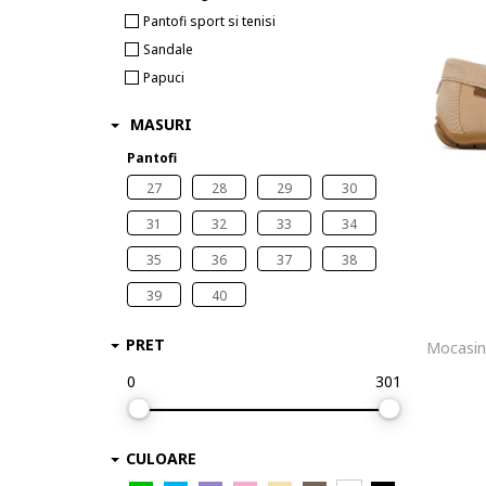
Pantofi sport si tenisi
Sandale
Papuci
MASURI
Pantofi
27
28
29
30
31
32
33
34
35
36
37
38
39
40
PRET
Mocasini
0
301
CULOARE