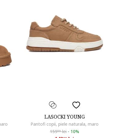
LASOCKI YOUNG
maro
Pantofi copii, piele naturala, maro
159
lei
-
10%
99