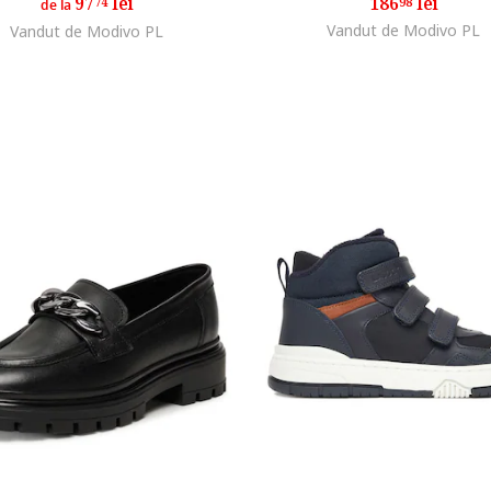
97
lei
186
lei
74
98
de la
Vandut de Modivo PL
Vandut de Modivo PL