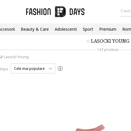
Cauta
accesorii
Beauty & Care
Adolescenti
Sport
Premium
Roma
LASOCKI YOUNG
147 produse
G
/
Lasocki Young
Cele mai populare
 dupa