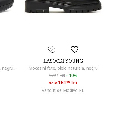
LASOCKI YOUNG
Ghete sport baieti, piele naturala, negru/gri
Mocasini fete, piele naturala, negru
179
lei
-
10%
99
161
lei
98
de la
Vandut de Modivo PL