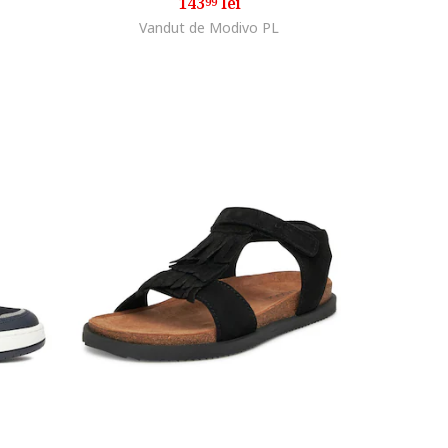
143
lei
99
Vandut de Modivo PL