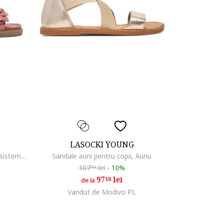
LASOCKI YOUNG
Sandale fete, piele intoarsa, roz, sistem inchidere Velcro
Sandale aurii pentru copii, Auriu
107
lei
-
10%
99
97
lei
18
de la
Vandut de Modivo PL