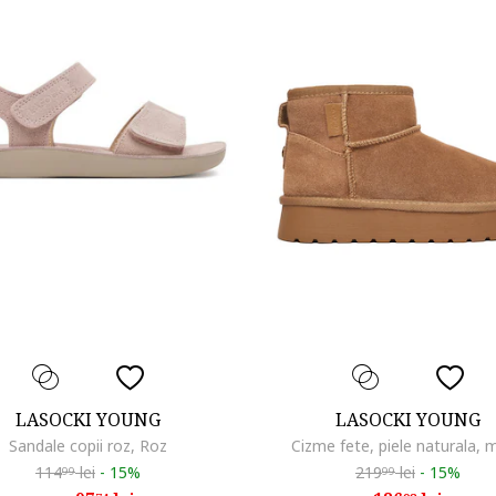
LASOCKI YOUNG
LASOCKI YOUNG
Sandale copii roz, Roz
Cizme fete, piele naturala, 
114
lei
-
15%
219
lei
-
15%
99
99