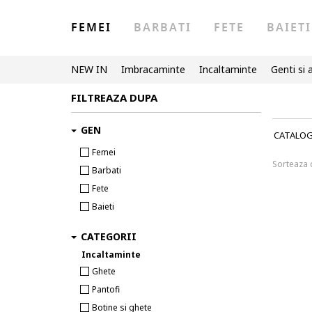
FEMEI
BARBATI
FETE
BAIETI
NEW IN
Imbracaminte
Incaltaminte
Genti si 
FILTREAZA DUPA
GEN
CATALO
Femei
Sorteaza
Barbati
Fete
Baieti
CATEGORII
Incaltaminte
Ghete
Pantofi
Botine si ghete