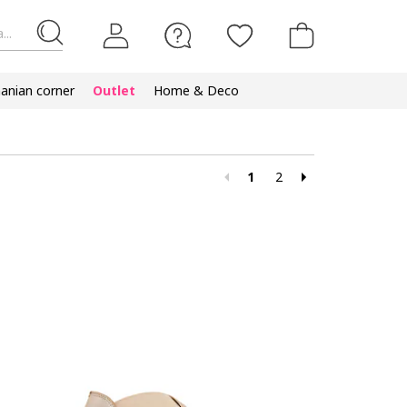
...
nian corner
Outlet
Home & Deco
1
2