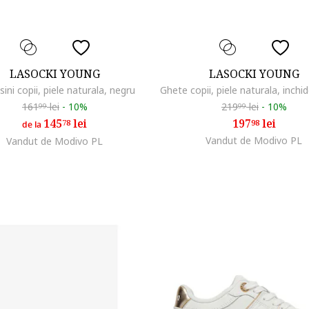
LASOCKI YOUNG
LASOCKI YOUNG
ini copii, piele naturala, negru
161
lei
-
10%
219
lei
-
10%
99
99
145
lei
197
lei
78
98
de la
Vandut de Modivo PL
Vandut de Modivo PL