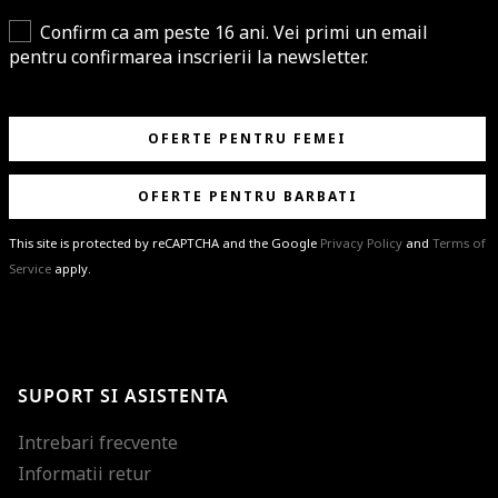
Confirm ca am peste 16 ani. Vei primi un email
pentru confirmarea inscrierii la newsletter.
OFERTE PENTRU FEMEI
OFERTE PENTRU BARBATI
This site is protected by reCAPTCHA and the Google
Privacy Policy
and
Terms of
Service
apply.
BRAVO!
Te-ai abonat cu succes la newsletter folosind adresa de e-mail
%email%
.
Ti-am pregatit noutati despre brandurile noastre, selectii exclusive si
SUPORT SI ASISTENTA
ultimele tendinte in moda!
Intrebari frecvente
Informatii retur