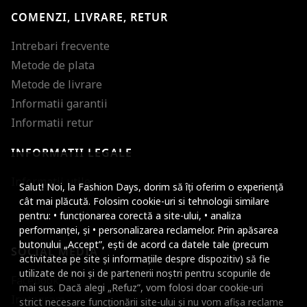
COMENZI, LIVRARE, RETUR
Intrebari frecvente
Metode de plata
Metode de livrare
Informatii garantii
Informatii retur
INFORMATII LEGALE
Mareste dimensiunea
Informatii utile
Salut! Noi, la Fashion Days, dorim să îți oferim o experiență
Micsoreaza dimensiu
cât mai plăcută. Folosim cookie-uri si tehnologii similare
pentru: • funcționarea corectă a site-ului, • analiza
Mareste spatierea tex
performanței, și • personalizarea reclamelor. Prin apăsarea
butonului „Accept”, ești de acord ca datele tale (precum
SOCIAL MEDIA
Micsoreaza spatierea
activitatea pe site și informațiile despre dispozitiv) să fie
utilizate de noi și de partenerii noștri pentru scopurile de
Facebook
Mareste inaltimea ra
mai sus. Dacă alegi „Refuz”, vom folosi doar cookie-uri
Instagram
strict necesare funcționării site-ului și nu vom afișa reclame