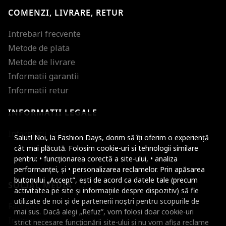
COMENZI, LIVRARE, RETUR
Intrebari frecvente
Metode de plata
Metode de livrare
Informatii garantii
Informatii retur
INFORMATII LEGALE
Mareste dimensiunea
Informatii utile
Salut! Noi, la Fashion Days, dorim să îți oferim o experiență
Micsoreaza dimensiu
cât mai plăcută. Folosim cookie-uri si tehnologii similare
pentru: • funcționarea corectă a site-ului, • analiza
Mareste spatierea tex
performanței, și • personalizarea reclamelor. Prin apăsarea
butonului „Accept”, ești de acord ca datele tale (precum
SOCIAL MEDIA
Micsoreaza spatierea
activitatea pe site și informațiile despre dispozitiv) să fie
utilizate de noi și de partenerii noștri pentru scopurile de
Facebook
Mareste inaltimea ra
mai sus. Dacă alegi „Refuz”, vom folosi doar cookie-uri
Instagram
strict necesare funcționării site-ului și nu vom afișa reclame