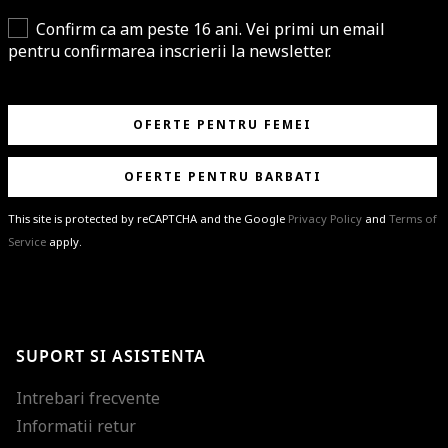
Confirm ca am peste 16 ani. Vei primi un email
pentru confirmarea inscrierii la newsletter.
OFERTE PENTRU FEMEI
OFERTE PENTRU BARBATI
This site is protected by reCAPTCHA and the Google
Privacy Policy
and
Terms of
Service
apply.
BRAVO!
Te-ai abonat cu succes la newsletter folosind adresa de e-mail
%email%
.
Ti-am pregatit noutati despre brandurile noastre, selectii exclusive si
SUPORT SI ASISTENTA
ultimele tendinte in moda!
Intrebari frecvente
Informatii retur