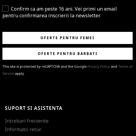
Confirm ca am peste 16 ani. Vei primi un email
pentru confirmarea inscrierii la newsletter.
OFERTE PENTRU FEMEI
OFERTE PENTRU BARBATI
This site is protected by reCAPTCHA and the Google
Privacy Policy
and
Terms of
Service
apply.
BRAVO!
Te-ai abonat cu succes la newsletter folosind adresa de e-mail
%email%
.
Ti-am pregatit noutati despre brandurile noastre, selectii exclusive si
SUPORT SI ASISTENTA
ultimele tendinte in moda!
Intrebari frecvente
Informatii retur