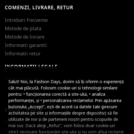
COMENZI, LIVRARE, RETUR
Intrebari frecvente
Metode de plata
Metode de livrare
Informatii garantii
Informatii retur
INFORMATII LEGALE
Mareste dimensiunea
Informatii utile
Salut! Noi, la Fashion Days, dorim să îți oferim o experiență
Micsoreaza dimensiu
cât mai plăcută. Folosim cookie-uri si tehnologii similare
pentru: • funcționarea corectă a site-ului, • analiza
Mareste spatierea tex
performanței, și • personalizarea reclamelor. Prin apăsarea
butonului „Accept”, ești de acord ca datele tale (precum
SOCIAL MEDIA
Micsoreaza spatierea
activitatea pe site și informațiile despre dispozitiv) să fie
utilizate de noi și de partenerii noștri pentru scopurile de
Facebook
Mareste inaltimea ra
mai sus. Dacă alegi „Refuz”, vom folosi doar cookie-uri
Instagram
strict necesare funcționării site-ului și nu vom afișa reclame