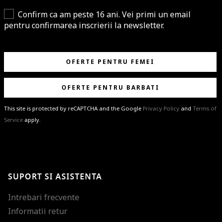
Confirm ca am peste 16 ani. Vei primi un email
pentru confirmarea inscrierii la newsletter.
OFERTE PENTRU FEMEI
OFERTE PENTRU BARBATI
This site is protected by reCAPTCHA and the Google
Privacy Policy
and
Terms of
Service
apply.
BRAVO!
Te-ai abonat cu succes la newsletter folosind adresa de e-mail
%email%
.
Ti-am pregatit noutati despre brandurile noastre, selectii exclusive si
SUPORT SI ASISTENTA
ultimele tendinte in moda!
Intrebari frecvente
Informatii retur