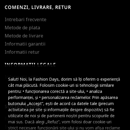
COMENZI, LIVRARE, RETUR
Intrebari frecvente
Metode de plata
Metode de livrare
Informatii garantii
Informatii retur
INFORMATII LEGALE
Mareste dimensiunea
Informatii utile
Salut! Noi, la Fashion Days, dorim să îți oferim o experiență
Micsoreaza dimensiu
cât mai plăcută. Folosim cookie-uri si tehnologii similare
pentru: • funcționarea corectă a site-ului, • analiza
Mareste spatierea tex
performanței, și • personalizarea reclamelor. Prin apăsarea
butonului „Accept”, ești de acord ca datele tale (precum
SOCIAL MEDIA
Micsoreaza spatierea
activitatea pe site și informațiile despre dispozitiv) să fie
utilizate de noi și de partenerii noștri pentru scopurile de
Facebook
Mareste inaltimea ra
mai sus. Dacă alegi „Refuz”, vom folosi doar cookie-uri
Instagram
strict necesare funcționării site-ului și nu vom afișa reclame