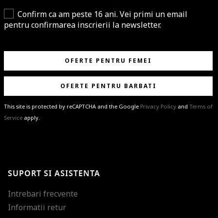
Confirm ca am peste 16 ani. Vei primi un email
pentru confirmarea inscrierii la newsletter.
OFERTE PENTRU FEMEI
OFERTE PENTRU BARBATI
This site is protected by reCAPTCHA and the Google
Privacy Policy
and
Terms of
Service
apply.
BRAVO!
Te-ai abonat cu succes la newsletter folosind adresa de e-mail
%email%
.
Ti-am pregatit noutati despre brandurile noastre, selectii exclusive si
SUPORT SI ASISTENTA
ultimele tendinte in moda!
Intrebari frecvente
Informatii retur