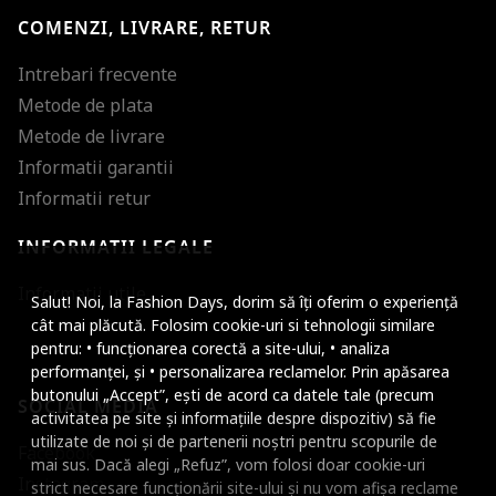
COMENZI, LIVRARE, RETUR
Intrebari frecvente
Metode de plata
Metode de livrare
Informatii garantii
Informatii retur
INFORMATII LEGALE
Mareste dimensiunea
Informatii utile
Salut! Noi, la Fashion Days, dorim să îți oferim o experiență
Micsoreaza dimensiu
cât mai plăcută. Folosim cookie-uri si tehnologii similare
pentru: • funcționarea corectă a site-ului, • analiza
Mareste spatierea tex
performanței, și • personalizarea reclamelor. Prin apăsarea
butonului „Accept”, ești de acord ca datele tale (precum
SOCIAL MEDIA
Micsoreaza spatierea
activitatea pe site și informațiile despre dispozitiv) să fie
utilizate de noi și de partenerii noștri pentru scopurile de
Facebook
Mareste inaltimea ra
mai sus. Dacă alegi „Refuz”, vom folosi doar cookie-uri
Instagram
strict necesare funcționării site-ului și nu vom afișa reclame