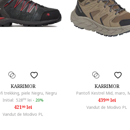
KARRIMOR
KARRIMOR
fi trekking, piele Negru, Negru
Pantofi Kestrel Mid, maro, 
439
lei
Initial:
528
99
lei
-
20%
99
421
lei
99
Vandut de Modivo PL
Vandut de Modivo PL