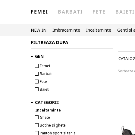
FEMEI
BARBATI
FETE
BAIETI
NEW IN
Imbracaminte
Incaltaminte
Genti si 
FILTREAZA DUPA
GEN
CATALO
Femei
Sorteaza
Barbati
Fete
Baieti
CATEGORII
Incaltaminte
Ghete
Botine si ghete
Pantofi sport si tenisi