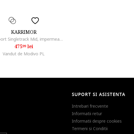
KARRIMOR
Ghete sport Singletrack Mid, impermeabile, cu talpa Dynagrip, negru, material mesh
475
lei
99
Vandut de Modivo PL
SUPORT SI ASISTENTA
Intrebari frecvente
Informatii retur
Informatii despre cookies
Termeni si Conditii