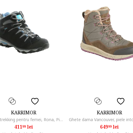
KARRIMOR
KARRIMOR
Bocanci trekking pentru femei, Rona, Piele intoarsa, Granat inchis
411
lei
649
lei
99
99