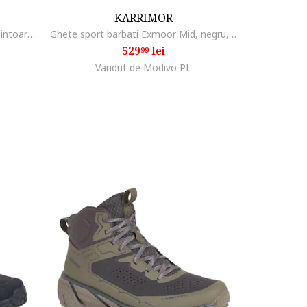
KARRIMOR
Ghete copii Snowfur, negru, piele intoarsa, lana, Negru
Ghete sport barbati Exmoor Mid, negru, trekking
529
lei
99
Vandut de Modivo PL