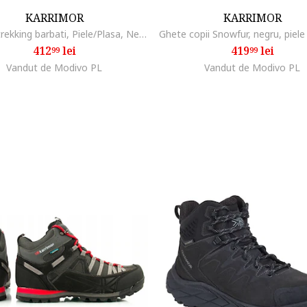
KARRIMOR
KARRIMOR
Pantofi trekking barbati, Piele/Plasa, Negru32`4, Negru
412
lei
419
lei
99
99
Vandut de Modivo PL
Vandut de Modivo PL