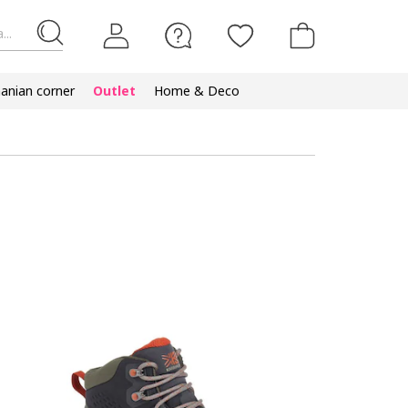
...
nian corner
Outlet
Home & Deco