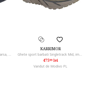
KARRIMOR
Ghete trekking barbati, Piele intoarsa, Negru
Ghete sport barbati Singletrack Mid, impermeabile, respirabile, kaki, material mesh
475
lei
99
Vandut de Modivo PL