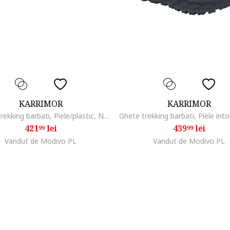
KARRIMOR
KARRIMOR
Pantofi trekking barbati, Piele/plastic, Negru/rosu
421
lei
439
lei
99
99
Vandut de Modivo PL
Vandut de Modivo PL