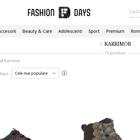
Cauta
accesorii
Beauty & Care
Adolescenti
Sport
Premium
Roma
KARRIMOR
13 produse
G
/
Karrimor
Cele mai populare
 dupa