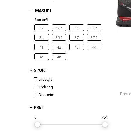
MASURI
Pantofi
32
32.5
33
33.5
34
36.5
37
37.5
41
42
43
44
45
46
SPORT
Lifestyle
Trekking
Panto
Drumetie
PRET
0
751