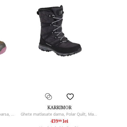
KARRIMOR
Ghete dama Vancouver, piele intoarsa, blana artificiala, maro, talpa Dynagrip
Ghete matlasate dama, Polar Quilt, Material sintetic, Negru
439
lei
99