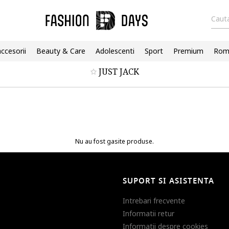
Cauta
accesorii
Beauty & Care
Adolescenti
Sport
Premium
Roma
JUST JACK
Nu au fost gasite produse.
SUPORT SI ASISTENTA
Intrebari frecvente
Informatii retur
Informatii despre cookies