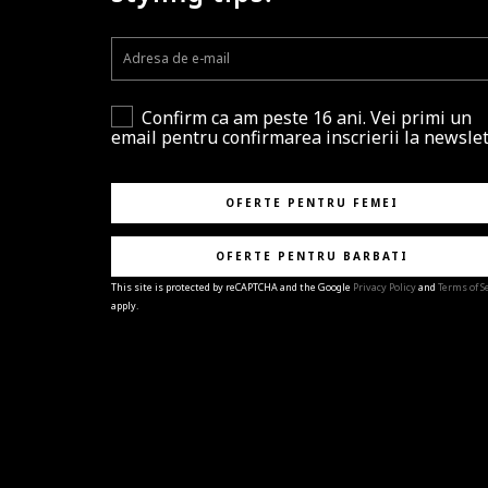
Confirm ca am peste 16 ani. Vei primi un
email pentru confirmarea inscrierii la newslet
OFERTE PENTRU FEMEI
OFERTE PENTRU BARBATI
This site is protected by reCAPTCHA and the Google
Privacy Policy
and
Terms of S
apply.
BRAVO!
Te-ai abonat cu succes la newsletter folosind adres
e-mail
%email%
.
Ti-am pregatit noutati despre brandurile noastre,
selectii exclusive si ultimele tendinte in moda!