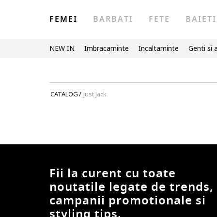
FEMEI
BARBATI
FETE
BAIETI
NEW IN
Imbracaminte
Incaltaminte
Genti si 
CATALOG
/
Just Jack
Fii la curent cu toate
noutatile legate de trends,
campanii promotionale si
styling tips.