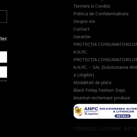
Termeni si Conditii
Politica de Confidentialitate
Despre noi
Contact
Garantie
ter.
PROTECŢIA CONSUMATORILOR
A.N.P.C.
PROTECŢIA CONSUMATORILOR
A.N.P.C. – SAL (Solutionarea Alt
a Litigiilor)
ervice
Modalitati de plata
Black Friday Fashion Days
Anunturi rechemare produse
a de
COMENZI, LIVRARE, RET