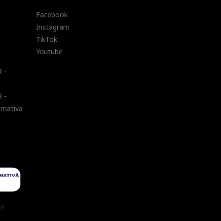
Facebook
Instagram
TikTok
Youtube
 -
 -
ernativa
UR