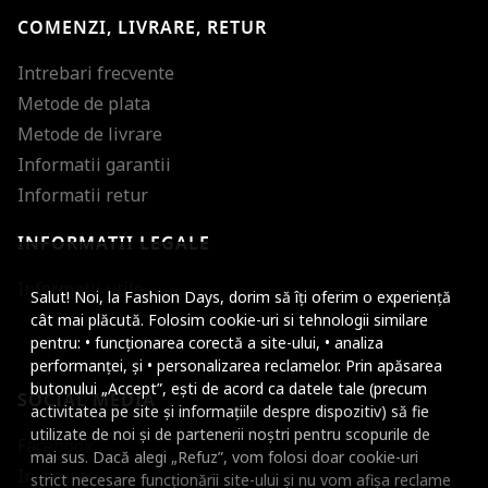
COMENZI, LIVRARE, RETUR
Intrebari frecvente
Metode de plata
Metode de livrare
Informatii garantii
Informatii retur
INFORMATII LEGALE
Mareste dimensiunea
Informatii utile
Salut! Noi, la Fashion Days, dorim să îți oferim o experiență
Micsoreaza dimensiu
cât mai plăcută. Folosim cookie-uri si tehnologii similare
pentru: • funcționarea corectă a site-ului, • analiza
Mareste spatierea tex
performanței, și • personalizarea reclamelor. Prin apăsarea
butonului „Accept”, ești de acord ca datele tale (precum
SOCIAL MEDIA
Micsoreaza spatierea
activitatea pe site și informațiile despre dispozitiv) să fie
utilizate de noi și de partenerii noștri pentru scopurile de
Facebook
Mareste inaltimea ra
mai sus. Dacă alegi „Refuz”, vom folosi doar cookie-uri
Instagram
strict necesare funcționării site-ului și nu vom afișa reclame