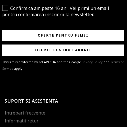
Confirm ca am peste 16 ani. Vei primi un email
pentru confirmarea inscrierii la newsletter.
OFERTE PENTRU FEMEI
OFERTE PENTRU BARBATI
This site is protected by reCAPTCHA and the Google
Privacy Policy
and
Terms of
Service
apply.
BRAVO!
Te-ai abonat cu succes la newsletter folosind adresa de e-mail
%email%
.
Ti-am pregatit noutati despre brandurile noastre, selectii exclusive si
SUPORT SI ASISTENTA
ultimele tendinte in moda!
Intrebari frecvente
Informatii retur