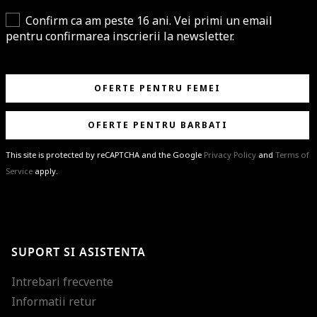
Confirm ca am peste 16 ani. Vei primi un email
pentru confirmarea inscrierii la newsletter.
OFERTE PENTRU FEMEI
OFERTE PENTRU BARBATI
This site is protected by reCAPTCHA and the Google
Privacy Policy
and
Terms of
Service
apply.
BRAVO!
Te-ai abonat cu succes la newsletter folosind adresa de e-mail
%email%
.
Ti-am pregatit noutati despre brandurile noastre, selectii exclusive si
SUPORT SI ASISTENTA
ultimele tendinte in moda!
Intrebari frecvente
Informatii retur