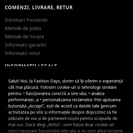
COMENZI, LIVRARE, RETUR
Intrebari frecvente
Metode de plata
Metode de livrare
Informatii garantii
Informatii retur
INFORMATII LEGALE
Mareste dimensiunea
Informatii utile
Salut! Noi, la Fashion Days, dorim să îți oferim o experiență
Micsoreaza dimensiu
cât mai plăcută. Folosim cookie-uri si tehnologii similare
pentru: • funcționarea corectă a site-ului, • analiza
Mareste spatierea tex
performanței, și • personalizarea reclamelor. Prin apăsarea
butonului „Accept”, ești de acord ca datele tale (precum
SOCIAL MEDIA
Micsoreaza spatierea
activitatea pe site și informațiile despre dispozitiv) să fie
utilizate de noi și de partenerii noștri pentru scopurile de
Facebook
Mareste inaltimea ra
mai sus. Dacă alegi „Refuz”, vom folosi doar cookie-uri
Instagram
strict necesare funcționării site-ului și nu vom afișa reclame