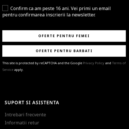
Confirm ca am peste 16 ani. Vei primi un email
pentru confirmarea inscrierii la newsletter.
OFERTE PENTRU FEMEI
OFERTE PENTRU BARBATI
This site is protected by reCAPTCHA and the Google
Privacy Policy
and
Terms of
Service
apply.
BRAVO!
Te-ai abonat cu succes la newsletter folosind adresa de e-mail
%email%
.
Ti-am pregatit noutati despre brandurile noastre, selectii exclusive si
SUPORT SI ASISTENTA
ultimele tendinte in moda!
Intrebari frecvente
Informatii retur