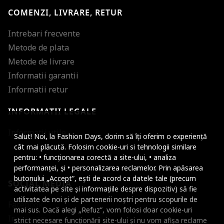
COMENZI, LIVRARE, RETUR
Intrebari frecvente
Metode de plata
Metode de livrare
Informatii garantii
Informatii retur
INFORMATII LEGALE
Mareste dimensiunea
Informatii utile
Salut! Noi, la Fashion Days, dorim să îți oferim o experiență
Micsoreaza dimensiu
cât mai plăcută. Folosim cookie-uri si tehnologii similare
pentru: • funcționarea corectă a site-ului, • analiza
Mareste spatierea tex
performanței, și • personalizarea reclamelor. Prin apăsarea
butonului „Accept”, ești de acord ca datele tale (precum
SOCIAL MEDIA
Micsoreaza spatierea
activitatea pe site și informațiile despre dispozitiv) să fie
utilizate de noi și de partenerii noștri pentru scopurile de
Facebook
Mareste inaltimea ra
mai sus. Dacă alegi „Refuz”, vom folosi doar cookie-uri
Instagram
strict necesare funcționării site-ului și nu vom afișa reclame