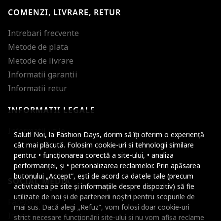
COMENZI, LIVRARE, RETUR
Intrebari frecvente
Metode de plata
Metode de livrare
Informatii garantii
Informatii retur
INFORMATII LEGALE
Mareste dimensiunea
Informatii utile
Salut! Noi, la Fashion Days, dorim să îți oferim o experiență
Micsoreaza dimensiu
cât mai plăcută. Folosim cookie-uri si tehnologii similare
pentru: • funcționarea corectă a site-ului, • analiza
Mareste spatierea tex
performanței, și • personalizarea reclamelor. Prin apăsarea
butonului „Accept”, ești de acord ca datele tale (precum
SOCIAL MEDIA
Micsoreaza spatierea
activitatea pe site și informațiile despre dispozitiv) să fie
utilizate de noi și de partenerii noștri pentru scopurile de
Facebook
Mareste inaltimea ra
mai sus. Dacă alegi „Refuz”, vom folosi doar cookie-uri
Instagram
strict necesare funcționării site-ului și nu vom afișa reclame