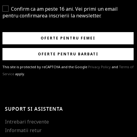
Confirm ca am peste 16 ani. Vei primi un email
pentru confirmarea inscrierii la newsletter.
OFERTE PENTRU FEMEI
OFERTE PENTRU BARBATI
This site is protected by reCAPTCHA and the Google
Privacy Policy
and
Terms of
Service
apply.
BRAVO!
Te-ai abonat cu succes la newsletter folosind adresa de e-mail
%email%
.
Ti-am pregatit noutati despre brandurile noastre, selectii exclusive si
SUPORT SI ASISTENTA
ultimele tendinte in moda!
Intrebari frecvente
Informatii retur