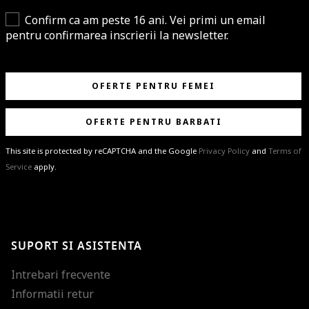
Confirm ca am peste 16 ani. Vei primi un email
pentru confirmarea inscrierii la newsletter.
OFERTE PENTRU FEMEI
OFERTE PENTRU BARBATI
This site is protected by reCAPTCHA and the Google
Privacy Policy
and
Terms of
Service
apply.
BRAVO!
Te-ai abonat cu succes la newsletter folosind adresa de e-mail
%email%
.
Ti-am pregatit noutati despre brandurile noastre, selectii exclusive si
SUPORT SI ASISTENTA
ultimele tendinte in moda!
Intrebari frecvente
Informatii retur