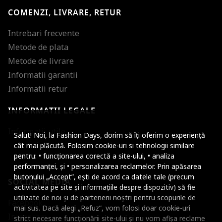
COMENZI, LIVRARE, RETUR
Intrebari frecvente
Metode de plata
Metode de livrare
Informatii garantii
Informatii retur
INFORMATII LEGALE
Mareste dimensiunea
Informatii utile
Salut! Noi, la Fashion Days, dorim să îți oferim o experiență
Micsoreaza dimensiu
cât mai plăcută. Folosim cookie-uri si tehnologii similare
pentru: • funcționarea corectă a site-ului, • analiza
Mareste spatierea tex
performanței, și • personalizarea reclamelor. Prin apăsarea
butonului „Accept”, ești de acord ca datele tale (precum
SOCIAL MEDIA
Micsoreaza spatierea
activitatea pe site și informațiile despre dispozitiv) să fie
utilizate de noi și de partenerii noștri pentru scopurile de
Facebook
Mareste inaltimea ra
mai sus. Dacă alegi „Refuz”, vom folosi doar cookie-uri
Instagram
strict necesare funcționării site-ului și nu vom afișa reclame