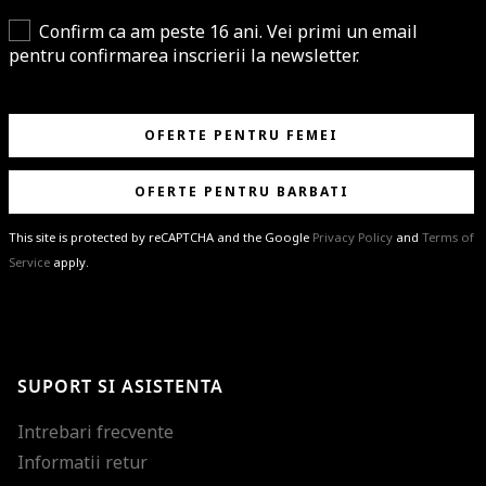
Confirm ca am peste 16 ani. Vei primi un email
pentru confirmarea inscrierii la newsletter.
OFERTE PENTRU FEMEI
OFERTE PENTRU BARBATI
This site is protected by reCAPTCHA and the Google
Privacy Policy
and
Terms of
Service
apply.
BRAVO!
Te-ai abonat cu succes la newsletter folosind adresa de e-mail
%email%
.
Ti-am pregatit noutati despre brandurile noastre, selectii exclusive si
SUPORT SI ASISTENTA
ultimele tendinte in moda!
Intrebari frecvente
Informatii retur