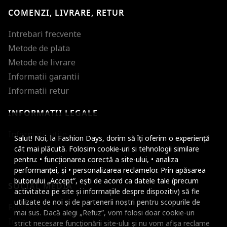
COMENZI, LIVRARE, RETUR
Intrebari frecvente
Metode de plata
Metode de livrare
Informatii garantii
Informatii retur
INFORMATII LEGALE
Mareste dimensiunea
Informatii utile
Salut! Noi, la Fashion Days, dorim să îți oferim o experiență
Micsoreaza dimensiu
cât mai plăcută. Folosim cookie-uri si tehnologii similare
pentru: • funcționarea corectă a site-ului, • analiza
Mareste spatierea tex
performanței, și • personalizarea reclamelor. Prin apăsarea
butonului „Accept”, ești de acord ca datele tale (precum
SOCIAL MEDIA
Micsoreaza spatierea
activitatea pe site și informațiile despre dispozitiv) să fie
utilizate de noi și de partenerii noștri pentru scopurile de
Facebook
Mareste inaltimea ra
mai sus. Dacă alegi „Refuz”, vom folosi doar cookie-uri
Instagram
strict necesare funcționării site-ului și nu vom afișa reclame