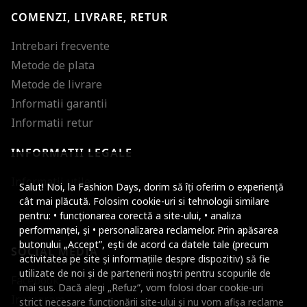
COMENZI, LIVRARE, RETUR
Intrebari frecvente
Metode de plata
Metode de livrare
Informatii garantii
Informatii retur
INFORMATII LEGALE
Mareste dimensiunea
Informatii utile
Salut! Noi, la Fashion Days, dorim să îți oferim o experiență
Micsoreaza dimensiu
cât mai plăcută. Folosim cookie-uri si tehnologii similare
pentru: • funcționarea corectă a site-ului, • analiza
Mareste spatierea tex
performanței, și • personalizarea reclamelor. Prin apăsarea
butonului „Accept”, ești de acord ca datele tale (precum
SOCIAL MEDIA
Micsoreaza spatierea
activitatea pe site și informațiile despre dispozitiv) să fie
utilizate de noi și de partenerii noștri pentru scopurile de
Facebook
Mareste inaltimea ra
mai sus. Dacă alegi „Refuz”, vom folosi doar cookie-uri
Instagram
strict necesare funcționării site-ului și nu vom afișa reclame