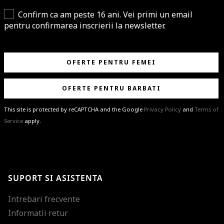
Confirm ca am peste 16 ani. Vei primi un email
pentru confirmarea inscrierii la newsletter.
OFERTE PENTRU FEMEI
OFERTE PENTRU BARBATI
This site is protected by reCAPTCHA and the Google
Privacy Policy
and
Terms of
Service
apply.
BRAVO!
Te-ai abonat cu succes la newsletter folosind adresa de e-mail
%email%
.
Ti-am pregatit noutati despre brandurile noastre, selectii exclusive si
SUPORT SI ASISTENTA
ultimele tendinte in moda!
Intrebari frecvente
Informatii retur