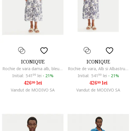
ICONIQUE
ICONIQUE
Rochie de vara dama alb, bleumarin, 2 culori,
Rochie de vara, Alb si Albastru, 100% bumbac
Initial:
541
99
lei
-
21%
Initial:
541
99
lei
-
21%
426
lei
426
lei
99
99
Vandut de MODIVO SA
Vandut de MODIVO SA