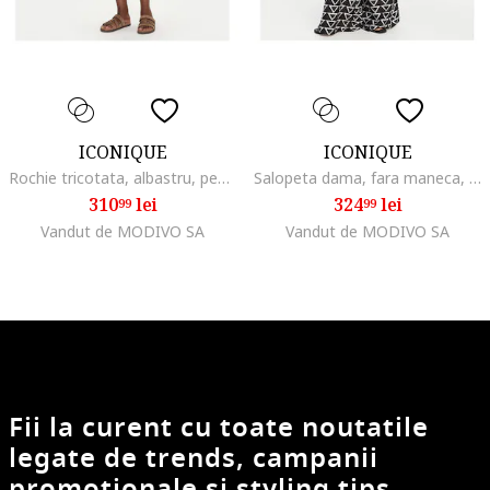
ICONIQUE
ICONIQUE
Rochie tricotata, albastru, pentru femei
Salopeta dama, fara maneca, alb/negru, sintetic
310
lei
324
lei
99
99
Vandut de MODIVO SA
Vandut de MODIVO SA
Fii la curent cu toate noutatile
legate de trends, campanii
promotionale si styling tips.