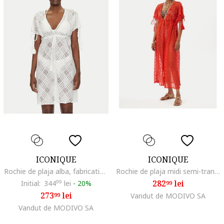
ICONIQUE
ICONIQUE
Rochie de plaja alba, fabricatie usoaradwqfwqd, Alb
Rochie de plaja midi semi-transparenta
282
lei
Initial:
344
99
lei
-
20%
99
273
lei
99
Vandut de MODIVO SA
Vandut de MODIVO SA