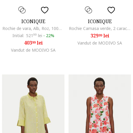
ICONIQUE
ICONIQUE
Rochie de vara, Alb, Roz, 100% bumbac,
Rochie Camasa verde, 2 caracteristici reprezentative
329
lei
Initial:
521
99
lei
-
22%
99
403
lei
99
Vandut de MODIVO SA
Vandut de MODIVO SA