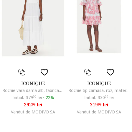
ICONIQUE
ICONIQUE
Rochie vara dama alb, fabricatie usoara
Rochie tip camasa, roz, material sintetic
Initial:
379
99
lei
-
22%
Initial:
330
99
lei
292
lei
319
lei
99
99
Vandut de MODIVO SA
Vandut de MODIVO SA