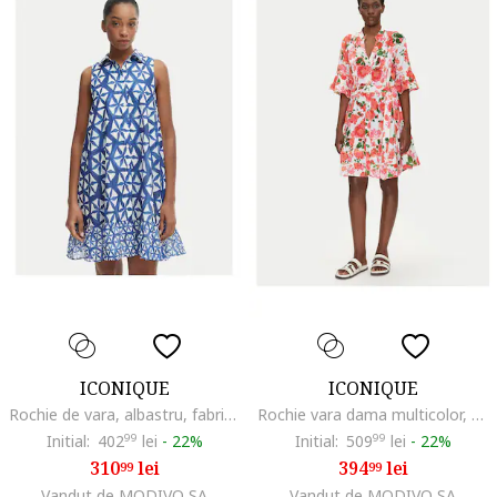
ICONIQUE
ICONIQUE
Rochie de vara, albastru, fabricat din material usor
Rochie vara dama multicolor, fabricat din materiale usoare
Initial:
402
99
lei
-
22%
Initial:
509
99
lei
-
22%
310
lei
394
lei
99
99
Vandut de MODIVO SA
Vandut de MODIVO SA