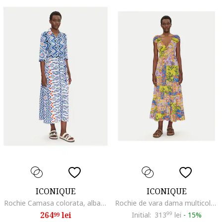
ICONIQUE
ICONIQUE
Rochie Camasa colorata, albastru, dama
Rochie de vara dama multicolora, fabricat din materiale usoare
264
lei
Initial:
313
99
lei
-
15%
99