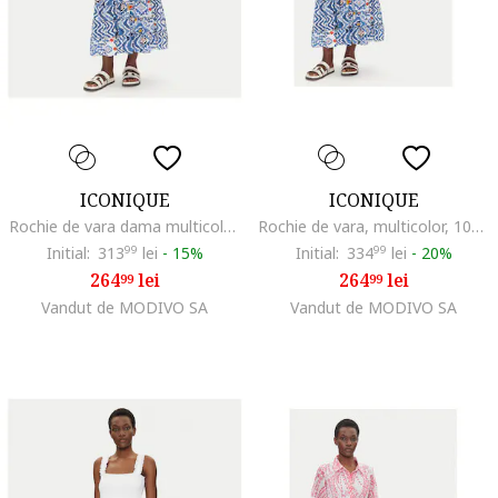
ICONIQUE
ICONIQUE
Rochie de vara dama multicolor, fabricat din materiale usoare
Rochie de vara, multicolor, 100% polisilc,
Initial:
313
99
lei
-
15%
Initial:
334
99
lei
-
20%
264
lei
264
lei
99
99
Vandut de MODIVO SA
Vandut de MODIVO SA