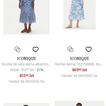
ICONIQUE
ICONIQUE
Rochie de vara dama albastru, fabricat din material usor
Rochie dama, 303756888, Bumbac, Albastru, Albastru
869
lei
Initial:
552
99
lei
-
21%
99
431
lei
99
Vandut de MODIVO SA
Vandut de MODIVO SA