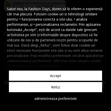
Mareste dimensiunea
Salut! Noi, la Fashion Days, dorim să îți oferim o experiență
Micsoreaza dimensiu
cât mai plăcută. Folosim cookie-uri si tehnologii similare
pentru: • funcționarea corectă a site-ului, • analiza
Mareste spatierea tex
performanței, și • personalizarea reclamelor. Prin apăsarea
butonului „Accept”, ești de acord ca datele tale (precum
COMENZI, LIVRARE, RETUR
Micsoreaza spatierea
activitatea pe site și informațiile despre dispozitiv) să fie
utilizate de noi și de partenerii noștri pentru scopurile de
Mareste inaltimea ra
Intrebari frecvente
mai sus. Dacă alegi „Refuz”, vom folosi doar cookie-uri
Metode de plata
strict necesare funcționării site-ului și nu vom afișa reclame
Micsoreaza inaltimea
personalizate. Poți modifica preferințele oricând apăsând pe
Metode de livrare
„Administrează preferințele”. Află mai multe despre cookie-
Inverseaza culorile
Informatii garantii
uri în
Politica de confidentialitate
.
Informatii retur
Nuante de gri
Accept
Cursor mare
accessibility
INFORMATII LEGALE
Refuz
Subliniaza link-urile
Informatii utile
administreaza preferintele
Dezactiveaza animatii