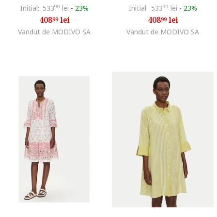
Initial:
533
90
lei
-
23%
Initial:
533
99
lei
-
23%
408
lei
408
lei
99
99
Vandut de MODIVO SA
Vandut de MODIVO SA