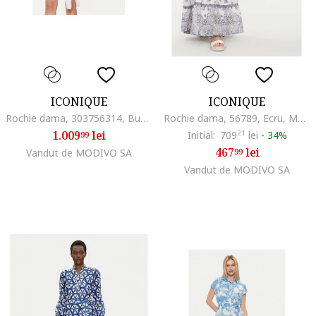
ICONIQUE
ICONIQUE
Rochie dama, 303756314, Bumbac, Alb, Alb
Rochie dama, 56789, Ecru, Modal
1.009
lei
Initial:
709
21
lei
-
34%
99
467
lei
Vandut de MODIVO SA
99
Vandut de MODIVO SA