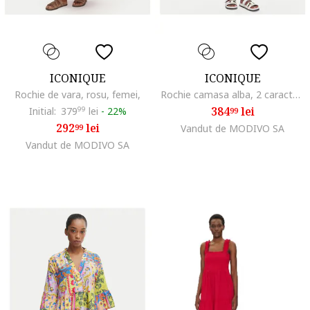
ICONIQUE
ICONIQUE
Rochie de vara, rosu, femei,
Rochie camasa alba, 2 caracteristici reprezentative, flori roz
384
lei
Initial:
379
99
lei
-
22%
99
292
lei
99
Vandut de MODIVO SA
Vandut de MODIVO SA