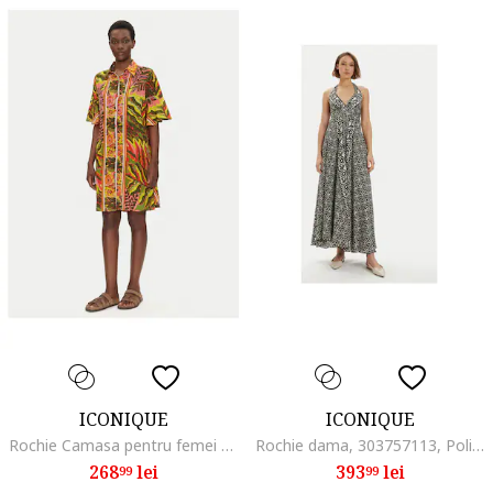
ICONIQUE
ICONIQUE
Rochie Camasa pentru femei multicolor, fabricata din material de calitate
Rochie dama, 303757113, Poliester, Negru, Negru
268
lei
393
lei
99
99