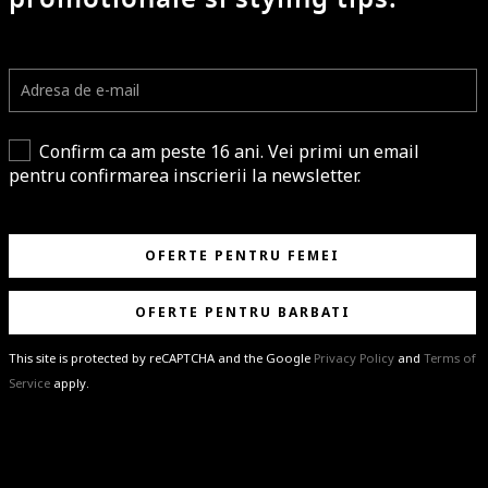
Confirm ca am peste 16 ani. Vei primi un email
pentru confirmarea inscrierii la newsletter.
OFERTE PENTRU FEMEI
OFERTE PENTRU BARBATI
This site is protected by reCAPTCHA and the Google
Privacy Policy
and
Terms of
Service
apply.
BRAVO!
Te-ai abonat cu succes la newsletter folosind adresa de e-mail
%email%
.