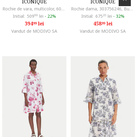
ICONIQUE
ICONIQUE
Rochie de vara, multicolor, 60% bumbac, 40% in,
Rochie dama, 303756246, Bumbac, Alb, Alb
Initial:
509
99
lei
-
22%
Initial:
675
20
lei
-
32%
394
lei
458
lei
99
99
Vandut de MODIVO SA
Vandut de MODIVO SA