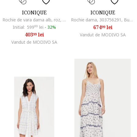
ICONIQUE
ICONIQUE
Rochie de vara dama alb, roz, material usor
Rochie dama, 303756291, Bumbac, Alb, Alb
674
lei
Initial:
599
99
lei
-
32%
99
403
lei
99
Vandut de MODIVO SA
Vandut de MODIVO SA