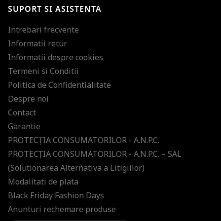
Ti-am pregatit noutati despre brandurile noastre, selectii exclusive si
SUPORT SI ASISTENTA
ultimele tendinte in moda!
Intrebari frecvente
Informatii retur
Informatii despre cookies
Termeni si Conditii
Politica de Confidentialitate
Despre noi
Contact
Garantie
PROTECŢIA CONSUMATORILOR - A.N.P.C.
PROTECŢIA CONSUMATORILOR - A.N.P.C. – SAL
(Solutionarea Alternativa a Litigiilor)
Modalitati de plata
Black Friday Fashion Days
Anunturi rechemare produse