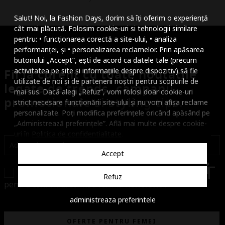
Mareste dimensiunea
Salut! Noi, la Fashion Days, dorim să îți oferim o experiență
Micsoreaza dimensiu
cât mai plăcută. Folosim cookie-uri si tehnologii similare
pentru: • funcționarea corectă a site-ului, • analiza
Mareste spatierea tex
performanței, și • personalizarea reclamelor. Prin apăsarea
butonului „Accept”, ești de acord ca datele tale (precum
Micsoreaza spatierea
Fii la curent cu toate noutatile
activitatea pe site și informațiile despre dispozitiv) să fie
utilizate de noi și de partenerii noștri pentru scopurile de
legate de trends, campanii
Mareste inaltimea ra
mai sus. Dacă alegi „Refuz”, vom folosi doar cookie-uri
promotionale si styling tips.
strict necesare funcționării site-ului și nu vom afișa reclame
Micsoreaza inaltimea
personalizate. Poți modifica preferințele oricând apăsând pe
„Administrează preferințele”. Află mai multe despre cookie-
Inverseaza culorile
uri în
Politica de confidentialitate
.
Nuante de gri
Accept
Cursor mare
accessibility
Confirm ca am peste 16 ani. Vei primi un email
Refuz
pentru confirmarea inscrierii la newsletter.
Subliniaza link-urile
administreaza preferintele
Dezactiveaza animatii
OFERTE PENTRU FEMEI