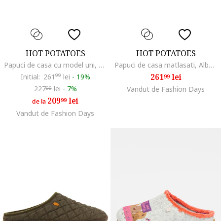
HOT POTATOES
HOT POTATOES
Papuci de casa cu model uni, Rosu/Negru
Papuci de casa matlasati, Albastru ultramarin
261
lei
Initial:
261
99
lei
-
19%
99
227
lei
-
7%
Vandut de Fashion Days
99
209
lei
99
de la
Vandut de Fashion Days