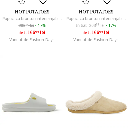
HOT POTATOES
HOT POTATOES
Papuci cu branturi intersanjabile Gill Slide, Lila
Papuci cu branturi intersanjabile Gill Slide, Albastru pastel
203
lei
-
17%
Initial:
203
35
lei
-
17%
35
166
lei
166
lei
99
99
de la
de la
Vandut de Fashion Days
Vandut de Fashion Days