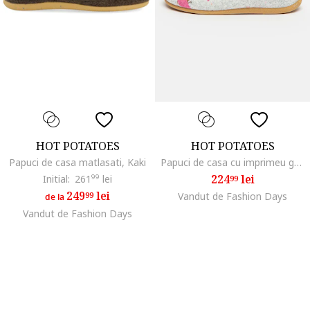
HOT POTATOES
HOT POTATOES
Papuci de casa matlasati, Kaki
Papuci de casa cu imprimeu grafic, Gri/Violet/Coral
224
lei
Initial:
261
99
lei
99
249
lei
99
Vandut de Fashion Days
de la
Vandut de Fashion Days