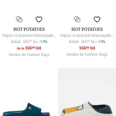
HOT POTATOES
HOT POTATOES
Papuci cu branturi intersanjabile Gill Slide, Negru
Papuci cu branturi intersanjabile Gill Slide, Galben
Initial:
203
35
lei
-
17%
Initial:
203
35
lei
-
17%
166
lei
166
lei
99
99
de la
Vandut de Fashion Days
Vandut de Fashion Days