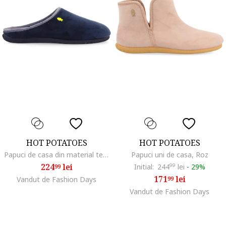
HOT POTATOES
HOT POTATOES
Papuci de casa din material teddy Hartwick, Albastru inchis
Papuci uni de casa, Roz
224
lei
Initial:
244
99
lei
-
29%
99
171
lei
Vandut de Fashion Days
99
Vandut de Fashion Days