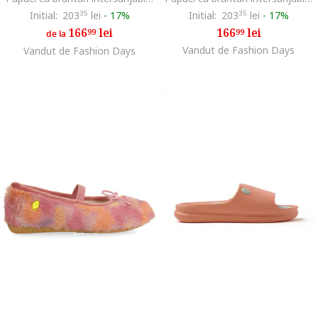
Initial:
203
35
lei
-
17%
Initial:
203
35
lei
-
17%
166
lei
166
lei
99
99
de la
Vandut de Fashion Days
Vandut de Fashion Days