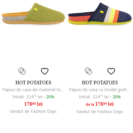
HOT POTATOES
HOT POTATOES
Papuci de casa din material terry, Verde
Papuci de casa cu model grafic, Multicolor
Initial:
224
75
lei
-
20%
Initial:
224
75
lei
-
20%
178
lei
178
lei
99
99
de la
Vandut de Fashion Days
Vandut de Fashion Days