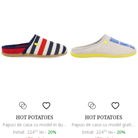
HOT POTATOES
HOT POTATOES
Papuci de casa cu model in dungi, Multicolor
Papuci de casa cu model grafic, Gri
Initial:
224
75
lei
-
20%
Initial:
224
75
lei
-
20%