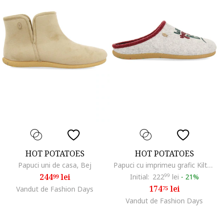
HOT POTATOES
HOT POTATOES
Papuci uni de casa, Bej
Papuci cu imprimeu grafic Kilteel, Gri
244
lei
Initial:
222
99
lei
-
21%
99
174
lei
Vandut de Fashion Days
75
Vandut de Fashion Days