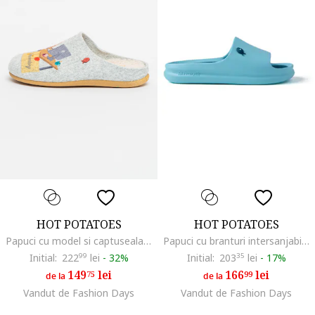
HOT POTATOES
HOT POTATOES
Papuci cu model si captuseala de blana sintetica, Gri melange
Papuci cu branturi intersanjabile Gill Slide, Turcoaz
Initial:
222
99
lei
-
32%
Initial:
203
35
lei
-
17%
149
lei
166
lei
75
99
de la
de la
Vandut de Fashion Days
Vandut de Fashion Days