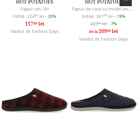
HOT POTATOES
HOT POTATOES
Papuci uni, Gri
Papuci de casa cu model uni, Gri
Initial:
224
99
lei
-
29%
Initial:
261
99
lei
-
19%
157
lei
227
lei
-
7%
99
99
209
lei
Vandut de Fashion Days
99
de la
Vandut de Fashion Days