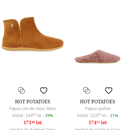
HOT POTATOES
HOT POTATOES
Papuci uni de casa, Maro
Papuci pufosi
Initial:
244
99
lei
-
29%
Initial:
222
99
lei
-
21%
171
lei
174
lei
99
75
Vandut de Fashion Days
Vandut de Fashion Days