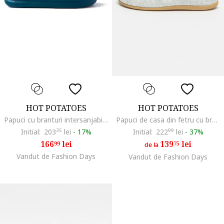
HOT POTATOES
HOT POTATOES
Papuci cu branturi intersanjabile Gill Slide, Albastru petrol
Papuci de casa din fetru cu branturi detasabile, Gri/Bleumarin
Initial:
203
35
lei
-
17%
Initial:
222
99
lei
-
37%
166
lei
139
lei
99
75
de la
Vandut de Fashion Days
Vandut de Fashion Days