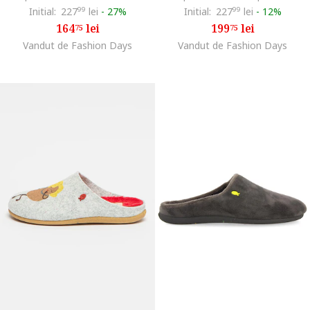
Initial:
227
99
lei
-
27%
Initial:
227
99
lei
-
12%
164
lei
199
lei
75
75
Vandut de Fashion Days
Vandut de Fashion Days