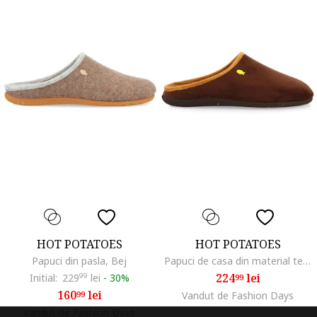
HOT POTATOES
HOT POTATOES
Papuci din pasla, Bej
Papuci de casa din material teddy Hartwick, Maro
224
lei
Initial:
229
99
lei
-
30%
99
160
lei
99
Vandut de Fashion Days
Vandut de Fashion Days