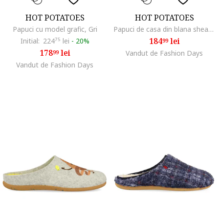
HOT POTATOES
HOT POTATOES
Papuci cu model grafic, Gri
Papuci de casa din blana shearling sintetica, Maro
184
lei
Initial:
224
75
lei
-
20%
99
178
lei
99
Vandut de Fashion Days
Vandut de Fashion Days