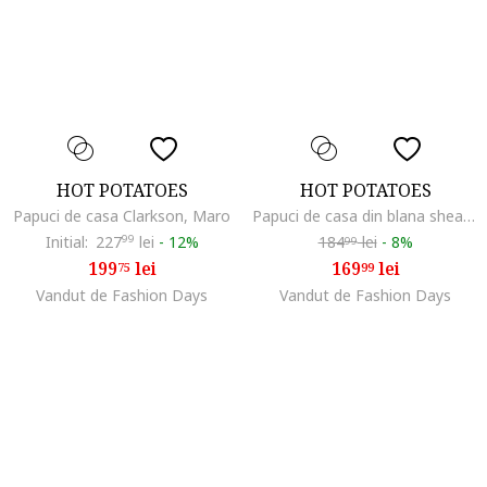
HOT POTATOES
HOT POTATOES
Papuci de casa Clarkson, Maro
Papuci de casa din blana shearling sintetica, Kaki
Initial:
227
99
lei
-
12%
184
lei
-
8%
99
199
lei
169
lei
75
99
Vandut de Fashion Days
Vandut de Fashion Days