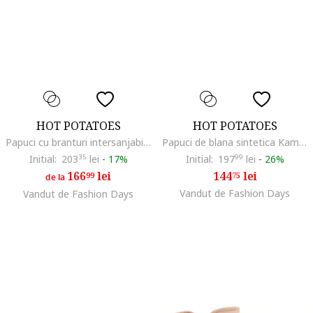
HOT POTATOES
HOT POTATOES
Papuci cu branturi intersanjabile Gill Slide, Galben deschis
Papuci de blana sintetica Kamanje, Coral
Initial:
203
35
lei
-
17%
Initial:
197
99
lei
-
26%
166
lei
144
lei
99
75
de la
Vandut de Fashion Days
Vandut de Fashion Days