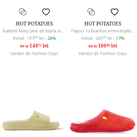
HOT POTATOES
HOT POTATOES
Balerini Mary Jane de blana sintetica Risca, Multicolor
Papuci cu branturi intersanjabile Gill Slide, Coral
Initial:
197
99
lei
-
26%
Initial:
203
35
lei
-
17%
144
lei
166
lei
75
99
de la
de la
Vandut de Fashion Days
Vandut de Fashion Days