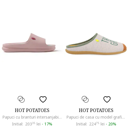
HOT POTATOES
HOT POTATOES
Papuci cu branturi intersanjabile Gill Slide, Roz
Papuci de casa cu model grafic, Gri
Initial:
203
35
lei
-
17%
Initial:
224
75
lei
-
20%