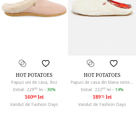
HOT POTATOES
HOT POTATOES
Papuci uni de casa, Roz
Papuci de casa din blana sintetica Galizein, Rosu/Alb
Initial:
229
99
lei
-
30%
Initial:
222
99
lei
-
14%
160
lei
189
lei
99
75
Vandut de Fashion Days
Vandut de Fashion Days