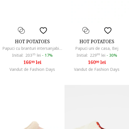
HOT POTATOES
HOT POTATOES
Papuci cu branturi intersanjabile Gill Slide, Alb
Papuci uni de casa, Bej
Initial:
203
35
lei
-
17%
Initial:
229
99
lei
-
30%
166
lei
160
lei
99
99
Vandut de Fashion Days
Vandut de Fashion Days