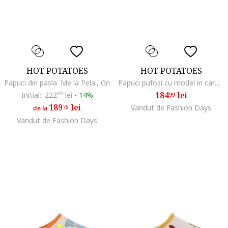
HOT POTATOES
HOT POTATOES
Papuci din pasla 'Me la Pela', Gri
Papuci pufosi cu model in carouri, Albastru inchis
184
lei
Initial:
222
99
lei
-
14%
99
189
lei
75
Vandut de Fashion Days
de la
Vandut de Fashion Days