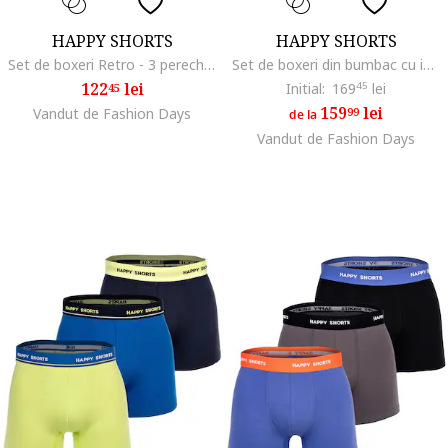
HAPPY SHORTS
HAPPY SHORTS
Set de boxeri Retro - 3 perechi, Negru/Portocaliu/Turcoaz
Set de boxeri din bumbac cu imprimeu - 3 perechi, Maro/Galben/Albastru
122
lei
Initial:
169
45
lei
45
159
lei
Vandut de Fashion Days
99
de la
Vandut de Fashion Days