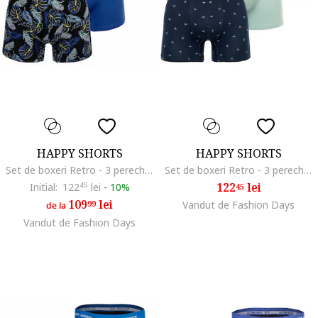
HAPPY SHORTS
HAPPY SHORTS
Set de boxeri Retro - 3 perechi, Multicolor
Set de boxeri Retro - 3 perechi, Verde pal/Albastru
122
lei
Initial:
122
45
lei
-
10%
45
109
lei
99
Vandut de Fashion Days
de la
Vandut de Fashion Days