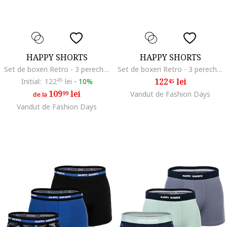
HAPPY SHORTS
HAPPY SHORTS
Set de boxeri Retro - 3 perechi, Negru/Portocaliu/Albastru
Set de boxeri Retro - 3 perechi, Gri/Portocaliu/Turcoaz
122
lei
Initial:
122
45
lei
-
10%
45
109
lei
99
Vandut de Fashion Days
de la
Vandut de Fashion Days