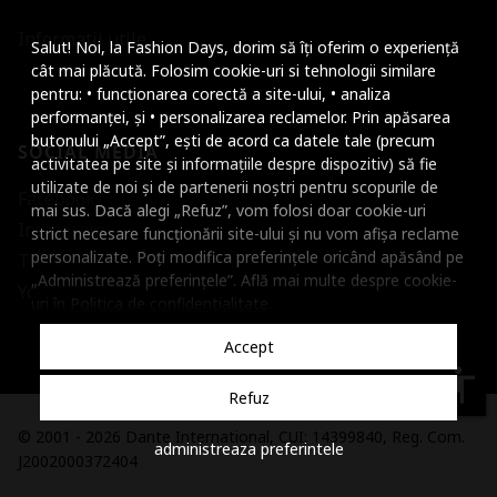
Mareste dimensiunea
Informatii utile
Salut! Noi, la Fashion Days, dorim să îți oferim o experiență
Micsoreaza dimensiu
cât mai plăcută. Folosim cookie-uri si tehnologii similare
pentru: • funcționarea corectă a site-ului, • analiza
Mareste spatierea tex
performanței, și • personalizarea reclamelor. Prin apăsarea
butonului „Accept”, ești de acord ca datele tale (precum
SOCIAL MEDIA
Micsoreaza spatierea
activitatea pe site și informațiile despre dispozitiv) să fie
utilizate de noi și de partenerii noștri pentru scopurile de
Facebook
Mareste inaltimea ra
mai sus. Dacă alegi „Refuz”, vom folosi doar cookie-uri
Instagram
strict necesare funcționării site-ului și nu vom afișa reclame
Micsoreaza inaltimea
personalizate. Poți modifica preferințele oricând apăsând pe
TikTok
„Administrează preferințele”. Află mai multe despre cookie-
Inverseaza culorile
Youtube
uri în
Politica de confidentialitate
.
Nuante de gri
Accept
Cursor mare
accessibility
Refuz
Subliniaza link-urile
© 2001 - 2026 Dante International, CUI: 14399840, Reg. Com.
administreaza preferintele
Dezactiveaza animatii
J2002000372404