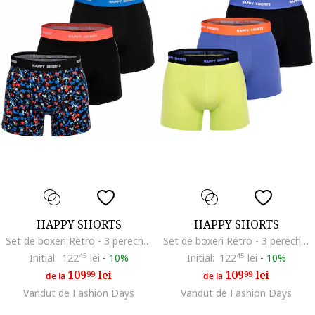
HAPPY SHORTS
HAPPY SHORTS
Set de boxeri Retro - 3 perechi, Rosu/Negru/Albastru royal
Set de boxeri Retro - 3 perechi, Negru/Violet/Verde lime
Initial:
122
45
lei
-
10%
Initial:
122
45
lei
-
10%
109
lei
109
lei
99
99
de la
de la
Vandut de Fashion Days
Vandut de Fashion Days