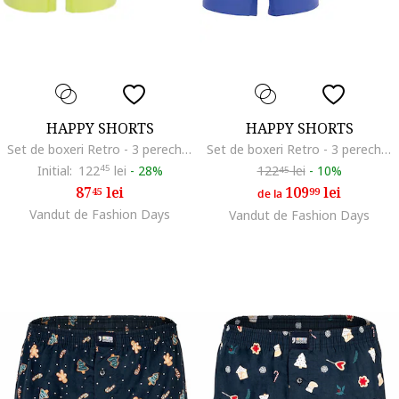
HAPPY SHORTS
HAPPY SHORTS
Set de boxeri Retro - 3 perechi, Verde/Albastru
Set de boxeri Retro - 3 perechi, Negru/Violet/Gri inchis
Initial:
122
45
lei
-
28%
122
lei
-
10%
45
87
lei
109
lei
45
99
de la
Vandut de Fashion Days
Vandut de Fashion Days