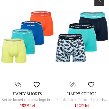
HAPPY SHORTS
HAPPY SHORTS
Set de boxeri cu banda logo in talie - 4 perechi, Verde/Portocaliu/Albastru
Set de boxeri Retro - 3 perechi, Negru/Albastru
152
lei
122
lei
95
45