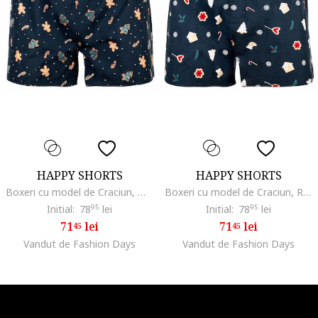
HAPPY SHORTS
HAPPY SHORTS
Boxeri cu model de Craciun, Maro deschis/Bleumarin
Boxeri cu model de Craciun, Rosu/Alb/Bleumarin
Initial:
78
95
lei
Initial:
78
95
lei
71
lei
71
lei
45
45
Vandut de Fashion Days
Vandut de Fashion Days