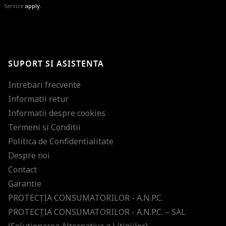
Service
apply.
BRAVO!
Te-ai abonat cu succes la newsletter folosind adresa de e-mail
%email%
.
Ti-am pregatit noutati despre brandurile noastre, selectii exclusive si
SUPORT SI ASISTENTA
ultimele tendinte in moda!
Intrebari frecvente
Informatii retur
Informatii despre cookies
Termeni si Conditii
Politica de Confidentialitate
Despre noi
Contact
Garantie
PROTECŢIA CONSUMATORILOR - A.N.P.C.
PROTECŢIA CONSUMATORILOR - A.N.P.C. – SAL
(Solutionarea Alternativa a Litigiilor)