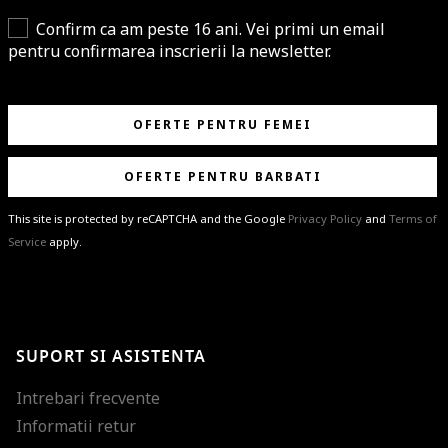
Confirm ca am peste 16 ani. Vei primi un email
pentru confirmarea inscrierii la newsletter.
OFERTE PENTRU FEMEI
OFERTE PENTRU BARBATI
This site is protected by reCAPTCHA and the Google
Privacy Policy
and
Terms of
Service
apply.
BRAVO!
Te-ai abonat cu succes la newsletter folosind adresa de e-mail
%email%
.
Ti-am pregatit noutati despre brandurile noastre, selectii exclusive si
SUPORT SI ASISTENTA
ultimele tendinte in moda!
Intrebari frecvente
Informatii retur