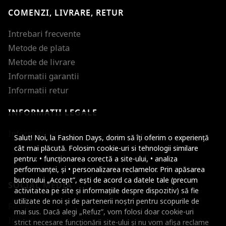
COMENZI, LIVRARE, RETUR
Intrebari frecvente
Metode de plata
Metode de livrare
Informatii garantii
Informatii retur
INFORMATII LEGALE
Mareste dimensiunea
Informatii utile
Salut! Noi, la Fashion Days, dorim să îți oferim o experiență
Micsoreaza dimensiu
cât mai plăcută. Folosim cookie-uri si tehnologii similare
pentru: • funcționarea corectă a site-ului, • analiza
Mareste spatierea tex
performanței, și • personalizarea reclamelor. Prin apăsarea
butonului „Accept”, ești de acord ca datele tale (precum
SOCIAL MEDIA
Micsoreaza spatierea
activitatea pe site și informațiile despre dispozitiv) să fie
utilizate de noi și de partenerii noștri pentru scopurile de
Facebook
Mareste inaltimea ra
mai sus. Dacă alegi „Refuz”, vom folosi doar cookie-uri
Instagram
strict necesare funcționării site-ului și nu vom afișa reclame