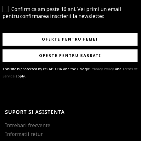
Confirm ca am peste 16 ani. Vei primi un email
pentru confirmarea inscrierii la newsletter.
OFERTE PENTRU FEMEI
OFERTE PENTRU BARBATI
This site is protected by reCAPTCHA and the Google
Privacy Policy
and
Terms of
Service
apply.
BRAVO!
Te-ai abonat cu succes la newsletter folosind adresa de e-mail
%email%
.
Ti-am pregatit noutati despre brandurile noastre, selectii exclusive si
SUPORT SI ASISTENTA
ultimele tendinte in moda!
Intrebari frecvente
Informatii retur