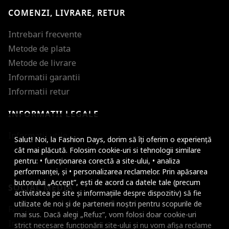
COMENZI, LIVRARE, RETUR
Intrebari frecvente
Metode de plata
Metode de livrare
Informatii garantii
Informatii retur
INFORMATII LEGALE
Mareste dimensiunea
Informatii utile
Salut! Noi, la Fashion Days, dorim să îți oferim o experiență
Micsoreaza dimensiu
cât mai plăcută. Folosim cookie-uri si tehnologii similare
pentru: • funcționarea corectă a site-ului, • analiza
Mareste spatierea tex
performanței, și • personalizarea reclamelor. Prin apăsarea
butonului „Accept”, ești de acord ca datele tale (precum
SOCIAL MEDIA
Micsoreaza spatierea
activitatea pe site și informațiile despre dispozitiv) să fie
utilizate de noi și de partenerii noștri pentru scopurile de
Facebook
Mareste inaltimea ra
mai sus. Dacă alegi „Refuz”, vom folosi doar cookie-uri
Instagram
strict necesare funcționării site-ului și nu vom afișa reclame