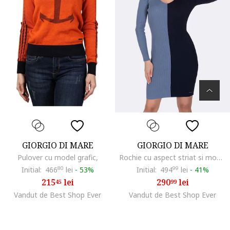
GIORGIO DI MARE
GIORGIO DI MARE
Pulover cu model grafic,
Rochie cu aspect striat si model in doua nuante, Albastru
Initial:
466
80
lei
-
53%
Initial:
494
99
lei
-
41%
215
lei
290
lei
45
99
Vandut de Best Shop Ever
Vandut de Best Shop Ever