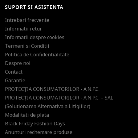
Ti-am pregatit noutati despre brandurile noastre, selectii exclusive si
SUPORT SI ASISTENTA
ultimele tendinte in moda!
Intrebari frecvente
Informatii retur
Informatii despre cookies
Termeni si Conditii
Politica de Confidentialitate
Despre noi
Contact
Garantie
PROTECŢIA CONSUMATORILOR - A.N.P.C.
PROTECŢIA CONSUMATORILOR - A.N.P.C. – SAL
(Solutionarea Alternativa a Litigiilor)
Modalitati de plata
Black Friday Fashion Days
Anunturi rechemare produse