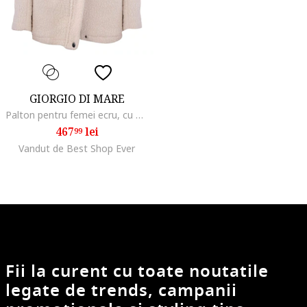
GIORGIO DI MARE
Palton pentru femei ecru, cu gluga, lungime maneca lunga, material poliester,
467
lei
99
Vandut de Best Shop Ever
Fii la curent cu toate noutatile
legate de trends, campanii