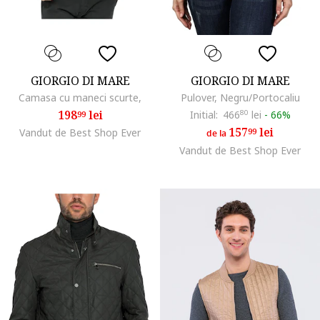
GIORGIO DI MARE
GIORGIO DI MARE
Camasa cu maneci scurte,
Pulover, Negru/Portocaliu
198
lei
Initial:
466
80
lei
-
66%
99
157
lei
Vandut de Best Shop Ever
99
de la
Vandut de Best Shop Ever