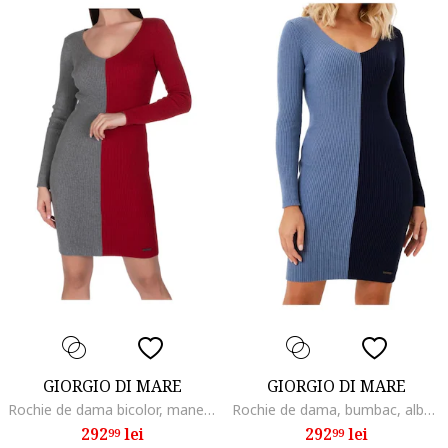
GIORGIO DI MARE
GIORGIO DI MARE
Rochie de dama bicolor, maneca lunga, gri rosu, bumbac,
Rochie de dama, bumbac, albastru,
292
lei
292
lei
99
99