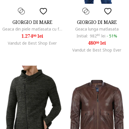
GIORGIO DI MARE
GIORGIO DI MARE
Geaca din piele matlasata cu fermoar,
Geaca lunga matlasata
1.274
lei
Initial:
982
80
lei
-
51%
99
480
lei
Vandut de Best Shop Ever
99
Vandut de Best Shop Ever