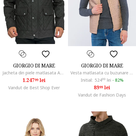
GIORGIO DI MARE
GIORGIO DI MARE
Jacheta din piele matlasata Anderson,
Vesta matlasata cu buzunare cu fermoar, Maro nisip
1.247
lei
Initial:
524
99
lei
-
82%
99
89
lei
Vandut de Best Shop Ever
99
Vandut de Fashion Days