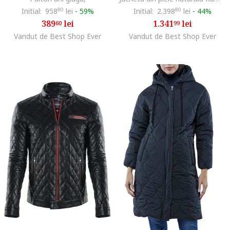
Initial:
958
80
lei
-
59%
Initial:
2.398
80
lei
-
44%
389
lei
1.341
lei
60
99
Vandut de Best Shop Ever
Vandut de Best Shop Ever