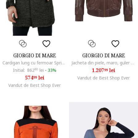
GIORGIO DI MARE
GIORGIO DI MARE
Cardigan lung cu fermoar Spring,
Jacheta din piele, maro, guler ridicat, fermoar, barbati,
1.207
lei
Initial:
862
80
lei
-
33%
99
574
lei
99
Vandut de Best Shop Ever
Vandut de Best Shop Ever