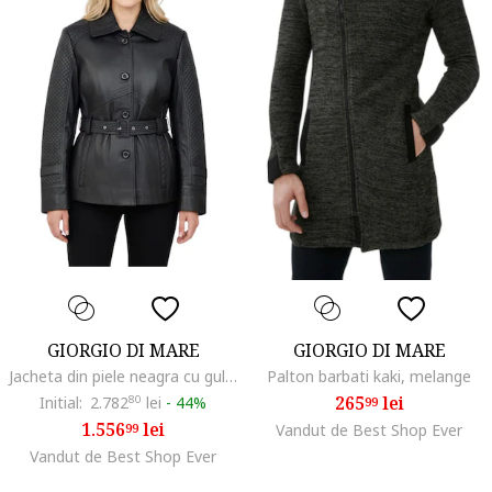
GIORGIO DI MARE
GIORGIO DI MARE
Jacheta din piele neagra cu guler,
Palton barbati kaki, melange
265
lei
Initial:
2.782
80
lei
-
44%
99
1.556
lei
99
Vandut de Best Shop Ever
Vandut de Best Shop Ever