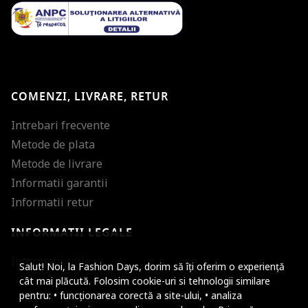
COMENZI, LIVRARE, RETUR
Intrebari frecvente
Metode de plata
Metode de livrare
Informatii garantii
Informatii retur
INFORMATII LEGALE
Mareste dimensiunea
Informatii utile
Salut! Noi, la Fashion Days, dorim să îți oferim o experiență
Micsoreaza dimensiu
cât mai plăcută. Folosim cookie-uri si tehnologii similare
pentru: • funcționarea corectă a site-ului, • analiza
Mareste spatierea tex