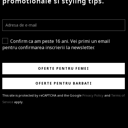
promotionale si styling tips.
Confirm ca am peste 16 ani. Vei primi un email
pentru confirmarea inscrierii la newsletter.
OFERTE PENTRU FEMEI
OFERTE PENTRU BARBATI
This site is protected by reCAPTCHA and the Google
Privacy Policy
and
Terms of
Service
apply.
BRAVO!
Te-ai abonat cu succes la newsletter folosind adresa de e-mail
%email%
.