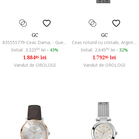
GC
GC
835555779-Ceas Dama, - Guess Collection, Bijou, Roz
Ceas rotund cu cristale, Argintiu/Auriu rose
Initial:
3.325
00
lei
-
43%
Initial:
2.645
00
lei
-
32%
1.884
lei
1.792
lei
85
85
Vandut de OROLOGI
Vandut de OROLOGI