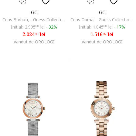
GC
GC
Ceas Barbati, - Guess Collection, CableForce 399286013
Ceas Dama, - Guess Collection, LadyChic, Argintiu
Initial:
2.995
00
lei
-
32%
Initial:
1.845
00
lei
-
17%
2.024
lei
1.516
lei
00
85
Vandut de OROLOGI
Vandut de OROLOGI