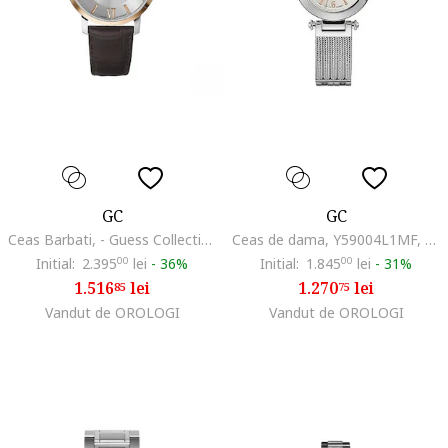
GC
GC
Ceas Barbati, - Guess Collection, Slim Class 261557960, Maro
Ceas de dama, Y59004L1MF, Argintiu
Initial:
2.395
00
lei
-
36%
Initial:
1.845
00
lei
-
31%
1.516
lei
1.270
lei
85
75
Vandut de OROLOGI
Vandut de OROLOGI