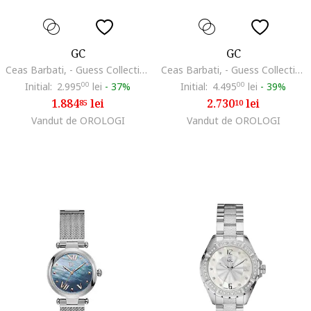
GC
GC
Ceas Barbati, - Guess Collection, SportRacer 456390056, Albastru
Ceas Barbati, - Guess Collection, GC-3 385438008, Maro
Initial:
2.995
00
lei
-
37%
Initial:
4.495
00
lei
-
39%
1.884
lei
2.730
lei
85
10
Vandut de OROLOGI
Vandut de OROLOGI