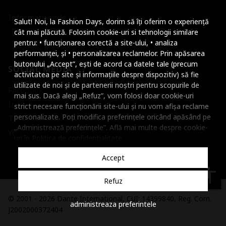
Mareste dimensiunea
Informatii utile
Salut! Noi, la Fashion Days, dorim să îți oferim o experiență
Micsoreaza dimensiu
cât mai plăcută. Folosim cookie-uri si tehnologii similare
pentru: • funcționarea corectă a site-ului, • analiza
Mareste spatierea tex
performanței, și • personalizarea reclamelor. Prin apăsarea
butonului „Accept”, ești de acord ca datele tale (precum
SOCIAL MEDIA
Micsoreaza spatierea
activitatea pe site și informațiile despre dispozitiv) să fie
utilizate de noi și de partenerii noștri pentru scopurile de
Facebook
Mareste inaltimea ra
mai sus. Dacă alegi „Refuz”, vom folosi doar cookie-uri
Instagram
strict necesare funcționării site-ului și nu vom afișa reclame
Micsoreaza inaltimea
personalizate. Poți modifica preferințele oricând apăsând pe
TikTok
„Administrează preferințele”. Află mai multe despre cookie-
Inverseaza culorile
Youtube
uri în
Politica de confidentialitate
.
Nuante de gri
Accept
Cursor mare
accessibility
Refuz
Subliniaza link-urile
© 2001 - 2026 Dante International, CUI: 14399840, Reg. Com.
administreaza preferintele
Dezactiveaza animatii
J2002000372404