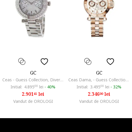
GC
GC
Ceas - Guess Collection, Diver Chic 733456066, Argintiu
Ceas Dama, - Guess Collection, Precious 538017968, Aur roz
Initial:
4.895
00
lei
-
40%
Initial:
3.495
00
lei
-
32%
2.901
lei
2.346
lei
45
00
Vandut de OROLOGI
Vandut de OROLOGI