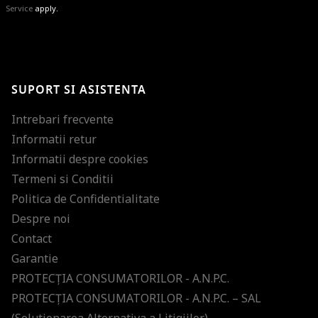
Service
apply.
BRAVO!
Te-ai abonat cu succes la newsletter folosind adresa de e-mail
%email%
.
Ti-am pregatit noutati despre brandurile noastre, selectii exclusive si
SUPORT SI ASISTENTA
ultimele tendinte in moda!
Intrebari frecvente
Informatii retur
Informatii despre cookies
Termeni si Conditii
Politica de Confidentialitate
Despre noi
Contact
Garantie
PROTECŢIA CONSUMATORILOR - A.N.P.C.
PROTECŢIA CONSUMATORILOR - A.N.P.C. – SAL
(Solutionarea Alternativa a Litigiilor)