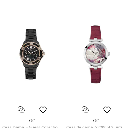
GC
GC
Ceas Dama, - Guess Collection, Sport Class 813039745, Auriu/Negru
Ceas de dama, Y22005L3, Argintiu