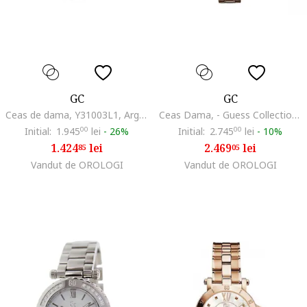
GC
GC
Ceas de dama, Y31003L1, Argintiu
Ceas Dama, - Guess Collection, Mini Chic 679090499, Aur roz
Initial:
1.945
00
lei
-
26%
Initial:
2.745
00
lei
-
10%
1.424
lei
2.469
lei
85
05
Vandut de OROLOGI
Vandut de OROLOGI