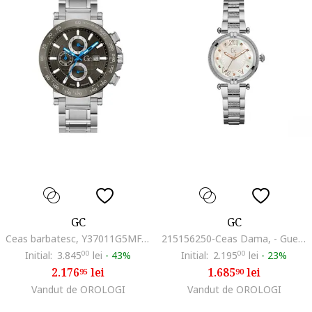
GC
GC
Ceas barbatesc, Y37011G5MF, Argintiu
215156250-Ceas Dama, - Guess Collection, CableChic, Argintiu
Initial:
3.845
00
lei
-
43%
Initial:
2.195
00
lei
-
23%
2.176
lei
1.685
lei
95
90
Vandut de OROLOGI
Vandut de OROLOGI