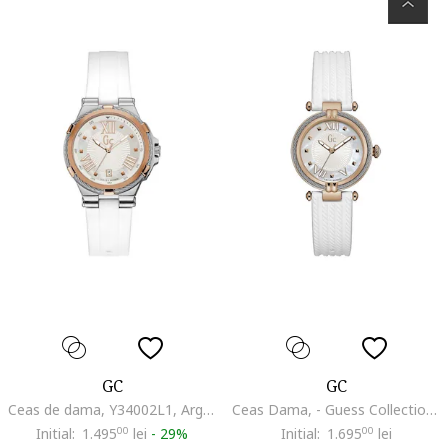
GC
GC
Ceas de dama, Y34002L1, Argintiu
Ceas Dama, - Guess Collection, Gc CableChic 730770633, Alb
Initial:
1.495
00
lei
-
29%
Initial:
1.695
00
lei