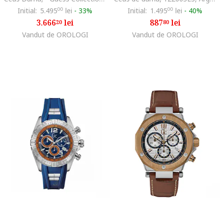
Initial:
5.495
00
lei
-
33%
Initial:
1.495
00
lei
-
40%
3.666
lei
887
lei
20
80
Vandut de OROLOGI
Vandut de OROLOGI