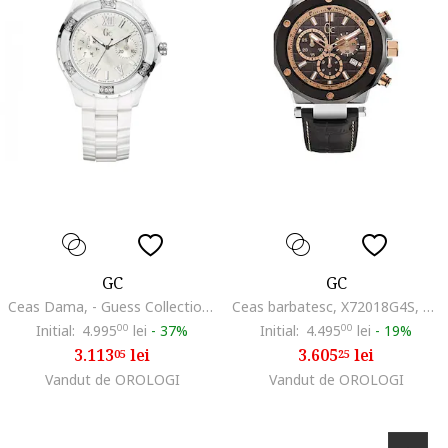
GC
GC
Ceas Dama, - Guess Collection, Sport Class 813039745, Gri
Ceas barbatesc, X72018G4S, Argintiu
Initial:
4.995
00
lei
-
37%
Initial:
4.495
00
lei
-
19%
3.113
lei
3.605
lei
05
25
Vandut de OROLOGI
Vandut de OROLOGI