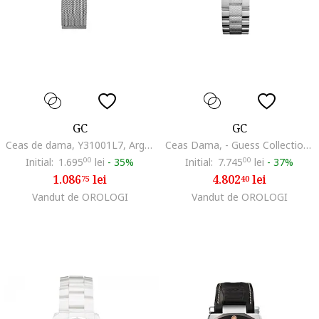
GC
GC
Ceas de dama, Y31001L7, Argintiu
Ceas Dama, - Guess Collection, Sport Class A70103L1
Initial:
1.695
00
lei
-
35%
Initial:
7.745
00
lei
-
37%
1.086
lei
4.802
lei
75
40
Vandut de OROLOGI
Vandut de OROLOGI