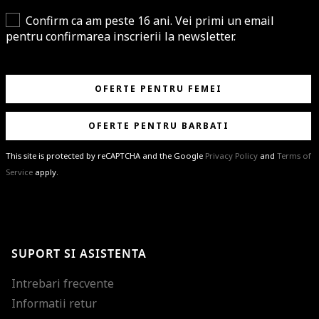
Confirm ca am peste 16 ani. Vei primi un email
pentru confirmarea inscrierii la newsletter.
OFERTE PENTRU FEMEI
OFERTE PENTRU BARBATI
This site is protected by reCAPTCHA and the Google
Privacy Policy
and
Terms of
Service
apply.
BRAVO!
Te-ai abonat cu succes la newsletter folosind adresa de e-mail
%email%
.
Ti-am pregatit noutati despre brandurile noastre, selectii exclusive si
SUPORT SI ASISTENTA
ultimele tendinte in moda!
Intrebari frecvente
Informatii retur