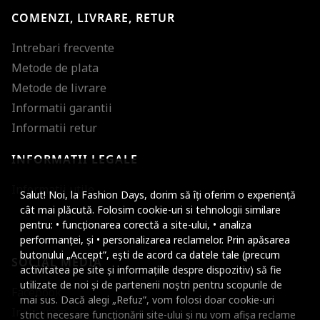
COMENZI, LIVRARE, RETUR
Intrebari frecvente
Metode de plata
Metode de livrare
Informatii garantii
Informatii retur
INFORMATII LEGALE
Mareste dimensiunea
Informatii utile
Salut! Noi, la Fashion Days, dorim să îți oferim o experiență
Micsoreaza dimensiu
cât mai plăcută. Folosim cookie-uri si tehnologii similare
pentru: • funcționarea corectă a site-ului, • analiza
Mareste spatierea tex
performanței, și • personalizarea reclamelor. Prin apăsarea
butonului „Accept”, ești de acord ca datele tale (precum
SOCIAL MEDIA
Micsoreaza spatierea
activitatea pe site și informațiile despre dispozitiv) să fie
utilizate de noi și de partenerii noștri pentru scopurile de
Facebook
Mareste inaltimea ra
mai sus. Dacă alegi „Refuz”, vom folosi doar cookie-uri
Instagram
strict necesare funcționării site-ului și nu vom afișa reclame