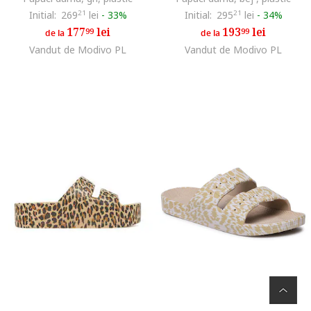
Initial:
269
21
lei
-
33%
Initial:
295
21
lei
-
34%
177
lei
193
lei
99
99
de la
de la
Vandut de Modivo PL
Vandut de Modivo PL