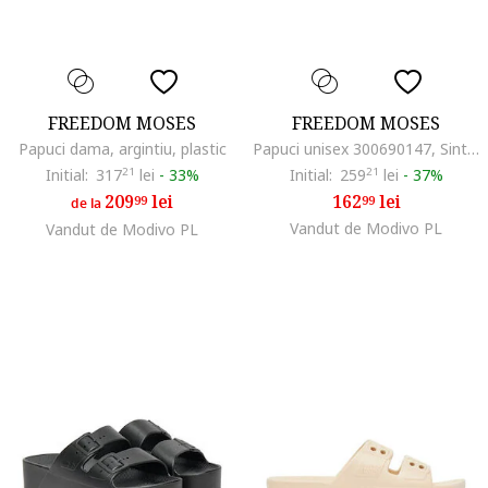
FREEDOM MOSES
FREEDOM MOSES
Papuci dama, argintiu, plastic
Papuci unisex 300690147, Sintetic, Albastru, Albastru
Initial:
317
21
lei
-
33%
Initial:
259
21
lei
-
37%
209
lei
162
lei
99
99
de la
Vandut de Modivo PL
Vandut de Modivo PL