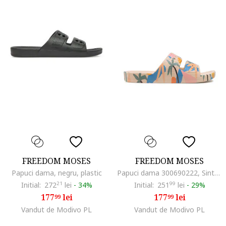
FREEDOM MOSES
FREEDOM MOSES
Papuci dama, negru, plastic
Papuci dama 300690222, Sintetic, 39-40 EU, Bej
Initial:
272
21
lei
-
34%
Initial:
251
99
lei
-
29%
177
lei
177
lei
99
99
Vandut de Modivo PL
Vandut de Modivo PL