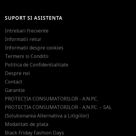
Te-ai abonat cu succes la newsletter folosind adresa de e-mail
%email%
.
Ti-am pregatit noutati despre brandurile noastre, selectii exclusive si
SUPORT SI ASISTENTA
ultimele tendinte in moda!
Intrebari frecvente
Informatii retur
Informatii despre cookies
Termeni si Conditii
Politica de Confidentialitate
Despre noi
Contact
Garantie
PROTECŢIA CONSUMATORILOR - A.N.P.C.
PROTECŢIA CONSUMATORILOR - A.N.P.C. – SAL
(Solutionarea Alternativa a Litigiilor)
Modalitati de plata
Black Friday Fashion Days