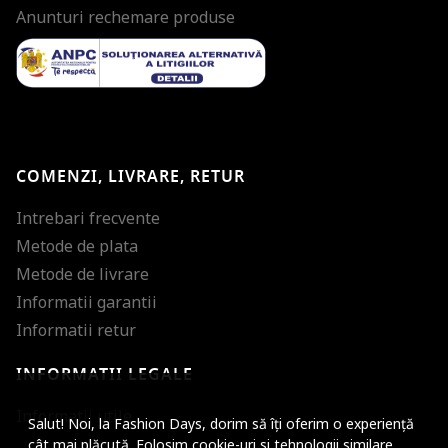
Anunturi rechemare produse
COMENZI, LIVRARE, RETUR
Intrebari frecvente
Metode de plata
Metode de livrare
Informatii garantii
Informatii retur
INFORMATII LEGALE
Mareste dimensiunea
Informatii utile
Salut! Noi, la Fashion Days, dorim să îți oferim o experiență
Micsoreaza dimensiu
cât mai plăcută. Folosim cookie-uri si tehnologii similare