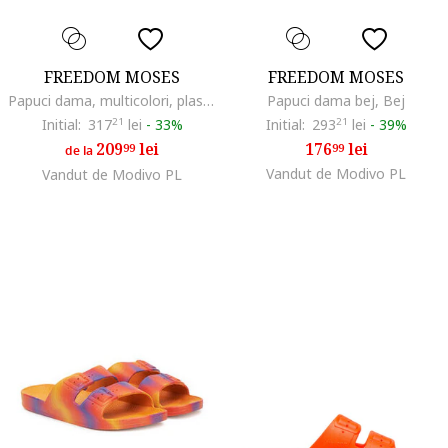
FREEDOM MOSES
FREEDOM MOSES
Papuci dama, multicolori, plastic
Papuci dama bej, Bej
Initial:
317
21
lei
-
33%
Initial:
293
21
lei
-
39%
209
lei
176
lei
99
99
de la
Vandut de Modivo PL
Vandut de Modivo PL