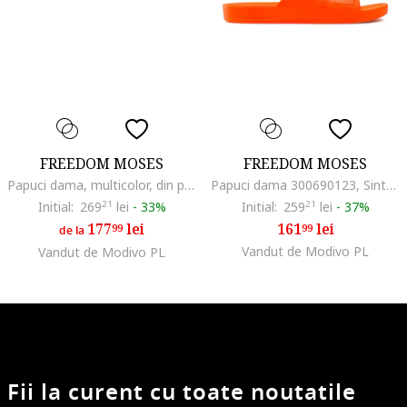
FREEDOM MOSES
FREEDOM MOSES
Papuci dama, multicolor, din plastic
Papuci dama 300690123, Sintetic, Portocaliu, Portocaliu
Initial:
269
21
lei
-
33%
Initial:
259
21
lei
-
37%
177
lei
161
lei
99
99
de la
Vandut de Modivo PL
Vandut de Modivo PL
Fii la curent cu toate noutatile