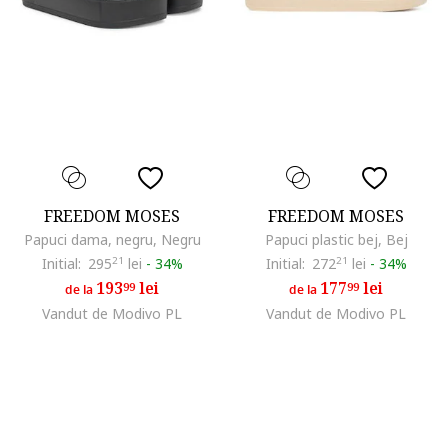
FREEDOM MOSES
FREEDOM MOSES
Papuci dama, negru, Negru
Papuci plastic bej, Bej
Initial:
295
21
lei
-
34%
Initial:
272
21
lei
-
34%
193
lei
177
lei
99
99
de la
de la
Vandut de Modivo PL
Vandut de Modivo PL