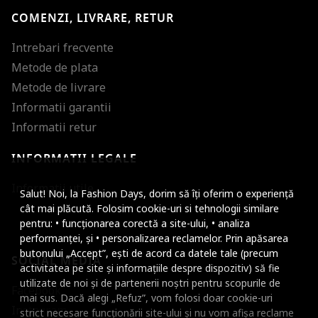
COMENZI, LIVRARE, RETUR
Intrebari frecvente
Metode de plata
Metode de livrare
Informatii garantii
Informatii retur
INFORMATII LEGALE
Mareste dimensiunea
Informatii utile
Salut! Noi, la Fashion Days, dorim să îți oferim o experiență
Micsoreaza dimensiu
cât mai plăcută. Folosim cookie-uri si tehnologii similare
pentru: • funcționarea corectă a site-ului, • analiza
Mareste spatierea tex
performanței, și • personalizarea reclamelor. Prin apăsarea
butonului „Accept”, ești de acord ca datele tale (precum
SOCIAL MEDIA
Micsoreaza spatierea
activitatea pe site și informațiile despre dispozitiv) să fie
utilizate de noi și de partenerii noștri pentru scopurile de
Facebook
Mareste inaltimea ra
mai sus. Dacă alegi „Refuz”, vom folosi doar cookie-uri
Instagram
strict necesare funcționării site-ului și nu vom afișa reclame