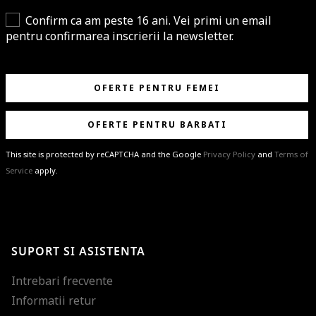
Confirm ca am peste 16 ani. Vei primi un email
pentru confirmarea inscrierii la newsletter.
OFERTE PENTRU FEMEI
OFERTE PENTRU BARBATI
This site is protected by reCAPTCHA and the Google
Privacy Policy
and
Terms of
Service
apply.
BRAVO!
Te-ai abonat cu succes la newsletter folosind adresa de e-mail
%email%
.
Ti-am pregatit noutati despre brandurile noastre, selectii exclusive si
SUPORT SI ASISTENTA
ultimele tendinte in moda!
Intrebari frecvente
Informatii retur