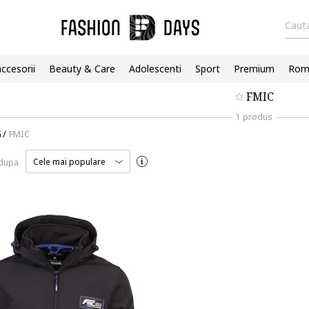
Cauta
accesorii
Beauty & Care
Adolescenti
Sport
Premium
Roma
FMIC
1 produs
G
/
FMIC
Cele mai populare
 dupa