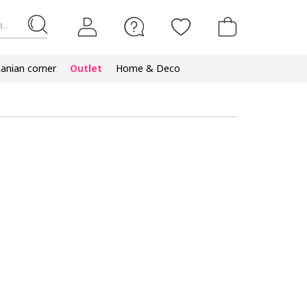
...
nian corner
Outlet
Home & Deco