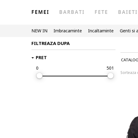
FEMEI
BARBATI
FETE
BAIETI
NEW IN
Imbracaminte
Incaltaminte
Genti si 
FILTREAZA DUPA
PRET
CATALO
0
501
Sorteaza