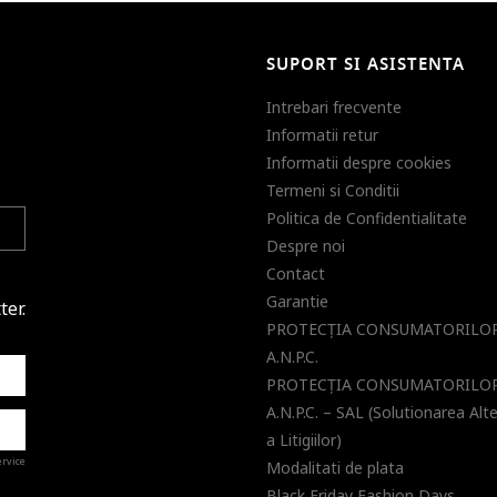
SUPORT SI ASISTENTA
Intrebari frecvente
Informatii retur
Informatii despre cookies
Termeni si Conditii
Politica de Confidentialitate
Despre noi
Contact
Garantie
ter.
PROTECŢIA CONSUMATORILOR
A.N.P.C.
PROTECŢIA CONSUMATORILOR
A.N.P.C. – SAL (Solutionarea Alt
a Litigiilor)
ervice
Modalitati de plata
Black Friday Fashion Days