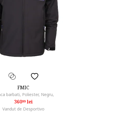
FMIC
ca barbati, Poliester, Negru,
360
lei
99
Vandut de Desportivo