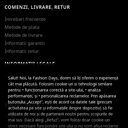
COMENZI, LIVRARE, RETUR
Intrebari frecvente
Metode de plata
Metode de livrare
Informatii garantii
Informatii retur
INFORMATII LEGALE
Mareste dimensiunea
Informatii utile
Salut! Noi, la Fashion Days, dorim să îți oferim o experiență
Micsoreaza dimensiu
cât mai plăcută. Folosim cookie-uri si tehnologii similare
pentru: • funcționarea corectă a site-ului, • analiza
Mareste spatierea tex
performanței, și • personalizarea reclamelor. Prin apăsarea
butonului „Accept”, ești de acord ca datele tale (precum
SOCIAL MEDIA
Micsoreaza spatierea
activitatea pe site și informațiile despre dispozitiv) să fie
utilizate de noi și de partenerii noștri pentru scopurile de
Facebook
Mareste inaltimea ra
mai sus. Dacă alegi „Refuz”, vom folosi doar cookie-uri
Instagram
strict necesare funcționării site-ului și nu vom afișa reclame