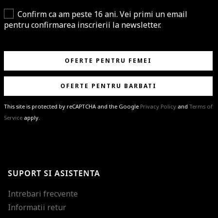
Confirm ca am peste 16 ani. Vei primi un email
pentru confirmarea inscrierii la newsletter.
OFERTE PENTRU FEMEI
OFERTE PENTRU BARBATI
This site is protected by reCAPTCHA and the Google
Privacy Policy
and
Terms of
Service
apply.
BRAVO!
Te-ai abonat cu succes la newsletter folosind adresa de e-mail
%email%
.
Ti-am pregatit noutati despre brandurile noastre, selectii exclusive si
SUPORT SI ASISTENTA
ultimele tendinte in moda!
Intrebari frecvente
Informatii retur