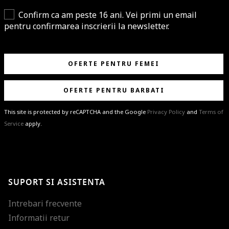
Confirm ca am peste 16 ani. Vei primi un email
pentru confirmarea inscrierii la newsletter.
OFERTE PENTRU FEMEI
OFERTE PENTRU BARBATI
This site is protected by reCAPTCHA and the Google
Privacy Policy
and
Terms of
Service
apply.
BRAVO!
Te-ai abonat cu succes la newsletter folosind adresa de e-mail
%email%
.
Ti-am pregatit noutati despre brandurile noastre, selectii exclusive si
SUPORT SI ASISTENTA
ultimele tendinte in moda!
Intrebari frecvente
Informatii retur