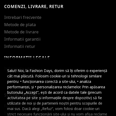
COMENZI, LIVRARE, RETUR
Intrebari frecvente
Metode de plata
Metode de livrare
Informatii garantii
Informatii retur
INFORMATII LEGALE
Mareste dimensiunea
Informatii utile
Salut! Noi, la Fashion Days, dorim să îți oferim o experiență
Micsoreaza dimensiu
cât mai plăcută. Folosim cookie-uri si tehnologii similare
pentru: • funcționarea corectă a site-ului, • analiza
Mareste spatierea tex
performanței, și • personalizarea reclamelor. Prin apăsarea
butonului „Accept”, ești de acord ca datele tale (precum
SOCIAL MEDIA
Micsoreaza spatierea
activitatea pe site și informațiile despre dispozitiv) să fie
utilizate de noi și de partenerii noștri pentru scopurile de
Facebook
Mareste inaltimea ra
mai sus. Dacă alegi „Refuz”, vom folosi doar cookie-uri
Instagram
strict necesare funcționării site-ului și nu vom afișa reclame