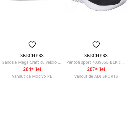
SKECHERS
SKECHERS
Sandale Mega Craft cu velcro si talpa plata, Negru
Pantofi sport 403905L-BLK cu plasa velcro pentru zi cu zi
204
lei
207
lei
99
00
Vandut de Modivo PL
Vandut de ADI SPORTS