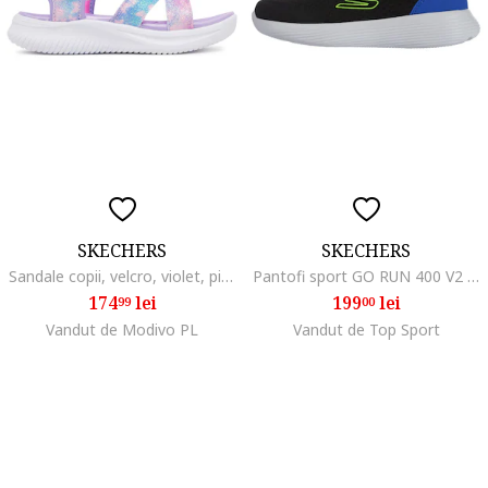
SKECHERS
SKECHERS
Sandale copii, velcro, violet, piele ecologica
Pantofi sport GO RUN 400 V2 - QUANTA-STRIDE 405084LBLK
174
lei
199
lei
99
00
Vandut de Modivo PL
Vandut de Top Sport