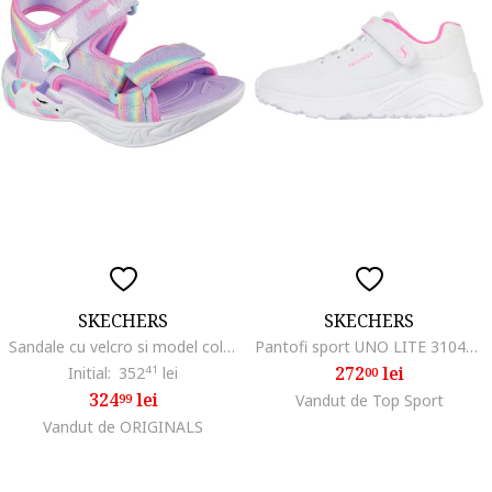
SKECHERS
SKECHERS
Sandale cu velcro si model colorblock Unicorn Dreams, Violet
Pantofi sport UNO LITE 310451LWHP
272
lei
Initial:
352
41
lei
00
324
lei
99
Vandut de Top Sport
Vandut de ORIGINALS