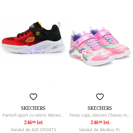
SKECHERS
SKECHERS
Pantofi sport cu velcro Meteor-Lights - Krendox, Rosu
Tenisi copii, Unicorn Chaser, multicolor, textil,
246
lei
246
lei
00
99
Vandut de ADI SPORTS
Vandut de Modivo PL