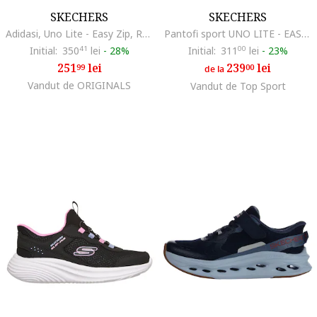
SKECHERS
SKECHERS
Adidasi, Uno Lite - Easy Zip, Roz
Pantofi sport UNO LITE - EASY ZIP 310387LSAGE
Initial:
350
41
lei
-
28%
Initial:
311
00
lei
-
23%
251
lei
239
lei
99
00
de la
Vandut de ORIGINALS
Vandut de Top Sport