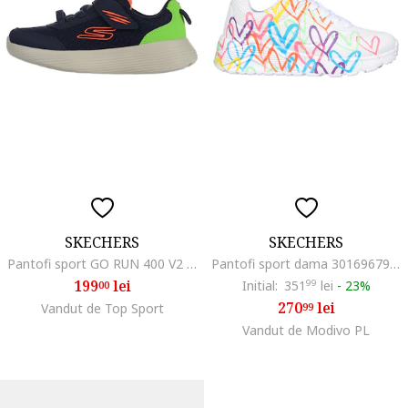
SKECHERS
SKECHERS
Pantofi sport GO RUN 400 V2 - QUANTA-STRIDE 405084LNVY
Pantofi sport dama 301696797, Piele ecologica, Alb
199
lei
Initial:
351
99
lei
-
23%
00
270
lei
Vandut de Top Sport
99
Vandut de Modivo PL