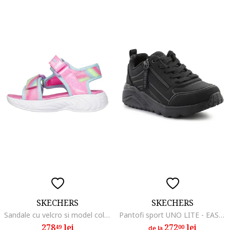
SKECHERS
SKECHERS
Sandale cu velcro si model colorblock Unicorn Dreams, Roz
Pantofi sport UNO LITE - EASY ZIP 310387LBBK
278
lei
272
lei
49
00
de la