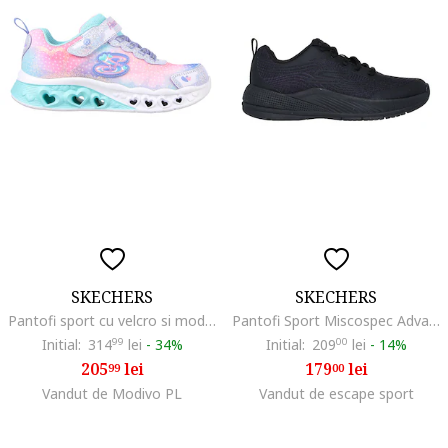
SKECHERS
SKECHERS
Pantofi sport cu velcro si model colorblock Flutter Heart Lights, Multicolor
Pantofi Sport Miscospec Advance JR 303576L-BBK, Fete, Negru
Initial:
314
99
lei
-
34%
Initial:
209
00
lei
-
14%
205
lei
179
lei
99
00
Vandut de Modivo PL
Vandut de escape sport