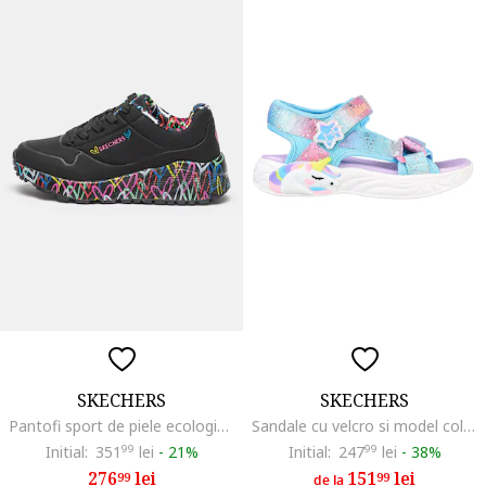
SKECHERS
SKECHERS
Pantofi sport de piele ecologica Uno Lite - Lovely Luv, Negru
Sandale cu velcro si model colorblock Unicorn Dreams, Galben/Albastru aquamarin/Roz
Initial:
351
99
lei
-
21%
Initial:
247
99
lei
-
38%
276
lei
151
lei
99
99
de la