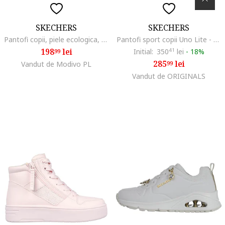
SKECHERS
SKECHERS
Pantofi copii, piele ecologica, albastru, pentru fete
Pantofi sport copii Uno Lite - Vivid Splash, Alb
198
lei
Initial:
350
41
lei
-
18%
99
285
lei
Vandut de Modivo PL
99
Vandut de ORIGINALS