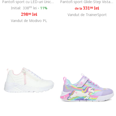
Pantofi sport cu LED-uri Unicorn Dreams, Multicolor
Pantofi sport Glide-Step Vista Lane Slip-Ins, Negru
331
lei
Initial:
338
99
lei
-
11%
99
de la
298
lei
99
Vandut de TrainerSport
Vandut de Modivo PL