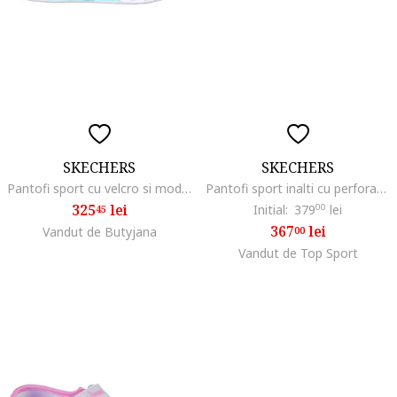
SKECHERS
SKECHERS
Pantofi sport cu velcro si model colorblock Flutter Heart Lights, Multicolor
Pantofi sport inalti cu perforatii discrete Court, Alb
325
lei
Initial:
379
00
lei
45
367
lei
Vandut de Butyjana
00
Vandut de Top Sport