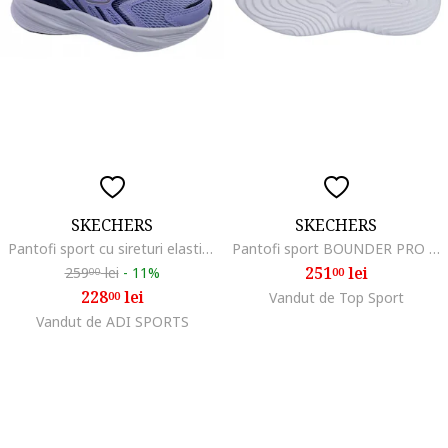
SKECHERS
SKECHERS
Pantofi sport cu sireturi elastice si insertii de plasa,
Pantofi sport BOUNDER PRO - SLIP-INS 404208LNVY
251
lei
259
lei
-
11%
00
00
228
lei
00
Vandut de Top Sport
Vandut de ADI SPORTS