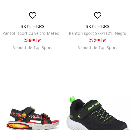
SKECHERS
SKECHERS
Pantofi sport cu velcro Meteor-Lights - Krendox, Multicolor
Pantofi sport Skx-1121, Negru
256
lei
272
lei
00
00
Vandut de Top Sport
Vandut de Top Sport