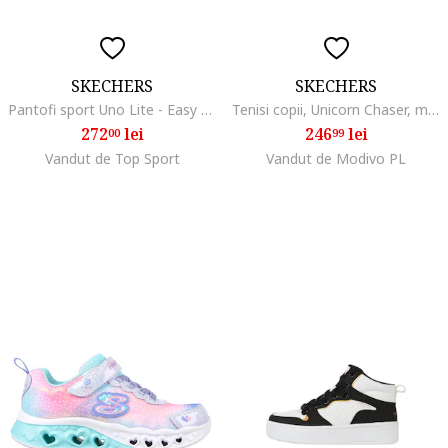
SKECHERS
SKECHERS
Pantofi sport Uno Lite - Easy Zip 49069, Alb
Tenisi copii, Unicorn Chaser, multicolor, textil,
272
lei
246
lei
00
99
Vandut de Top Sport
Vandut de Modivo PL