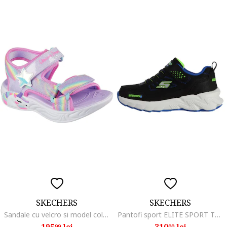
SKECHERS
SKECHERS
Sandale cu velcro si model colorblock Unicorn Dreams, Violet
Pantofi sport ELITE SPORT TREAD-AQ 406334LBKBL
195
lei
310
lei
99
00