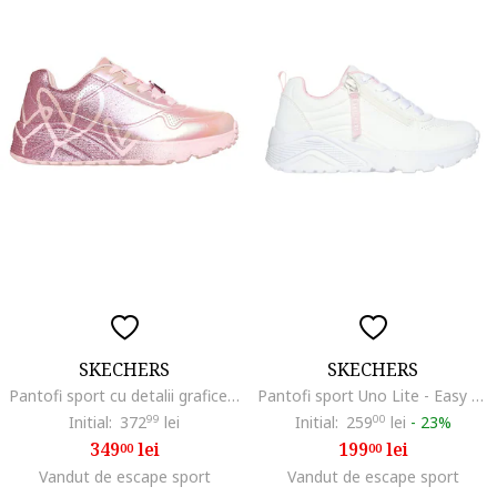
SKECHERS
SKECHERS
Pantofi sport cu detalii grafice si aspect stralucitor, Roz aprins/Portocaliu pal
Pantofi sport Uno Lite - Easy Zip 49069, Alb
Initial:
372
99
lei
Initial:
259
00
lei
-
23%
349
lei
199
lei
00
00
Vandut de escape sport
Vandut de escape sport