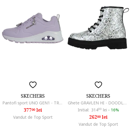
SKECHERS
SKECHERS
Pantofi sport UNO GEN1 - TRENDY JEWELS 310562LLAV
Ghete GRAVLEN HI - DOODLE 303408LSLBK
377
lei
Initial:
314
00
lei
-
16%
00
262
lei
Vandut de Top Sport
00
Vandut de Top Sport