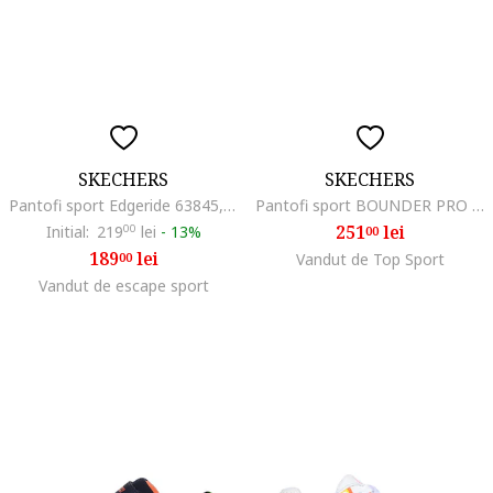
SKECHERS
SKECHERS
Pantofi sport Edgeride 63845, Negru/Roz
Pantofi sport BOUNDER PRO - SLIP-INS 404208LBBK
251
lei
Initial:
219
00
lei
-
13%
00
189
lei
00
Vandut de Top Sport
Vandut de escape sport