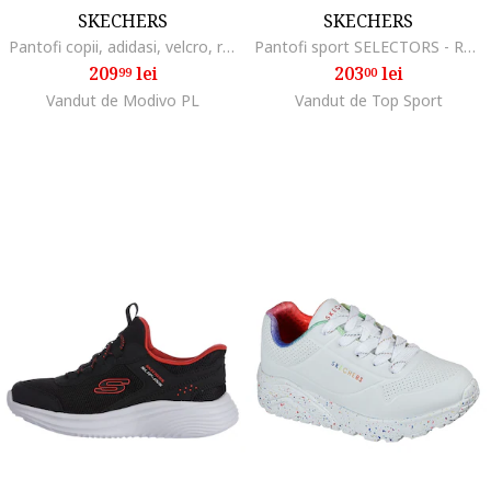
SKECHERS
SKECHERS
Pantofi copii, adidasi, velcro, roz, textil,
Pantofi sport SELECTORS - RESET ACTIVATE 303574LBLK
209
lei
203
lei
99
00
Vandut de Modivo PL
Vandut de Top Sport