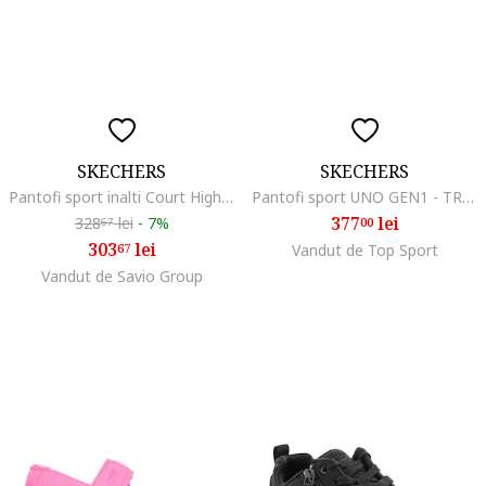
SKECHERS
SKECHERS
Pantofi sport inalti Court High Color Voltage, Roz deschis
Pantofi sport UNO GEN1 - TRENDY JEWELS 310562LWGD
377
lei
328
lei
-
7%
00
67
303
lei
67
Vandut de Top Sport
Vandut de Savio Group