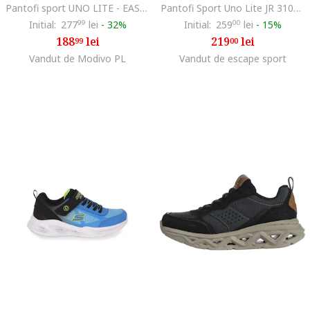
Pantofi sport UNO LITE - EASY ZIP 310387LBBK
Pantofi Sport Uno Lite JR 310384L-WHT, Fete, Alb
Initial:
277
99
lei
-
32%
Initial:
259
00
lei
-
15%
188
lei
219
lei
99
00
Vandut de Modivo PL
Vandut de escape sport