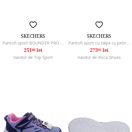
SKECHERS
SKECHERS
Pantofi sport BOUNDER PRO - SLIP-INS 404208LBLK
Pantofi sport cu talpa cu pete decorative Uno Lite - Rainbow, Alb
251
lei
273
lei
00
91
Vandut de Top Sport
Vandut de Roca Shoes