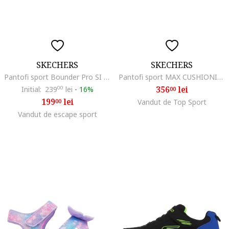
SKECHERS
SKECHERS
Pantofi sport Bounder Pro SI 55027, Negru
Pantofi sport MAX CUSHIONING GLIDE-STEP - SLIP-INS 404206LNVY
356
lei
Initial:
239
00
lei
-
16%
00
199
lei
00
Vandut de Top Sport
Vandut de escape sport