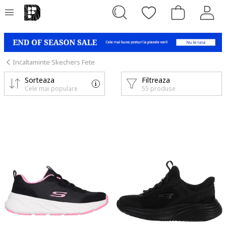
Incaltaminte Skechers Fete
Sorteaza
Filtreaza
Cele mai populare
55 produse