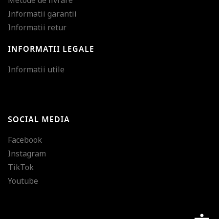
Informatii garantii
Informatii retur
INFORMATII LEGALE
Mareste dimensiunea
Informatii utile
Micsoreaza dimensiu
Mareste spatierea tex
SOCIAL MEDIA
Micsoreaza spatierea
Facebook
Mareste inaltimea ra
Instagram
Micsoreaza inaltimea
TikTok
Inverseaza culorile
Youtube
Nuante de gri
Cursor mare