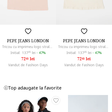
PEPE JEANS LONDON
PEPE JEANS LONDON
Tricou cu imprimeu logo stralucitor Hana, Roz pastel
Tricou cu imprimeu logo stralucitor Hana, Auriu/Alb fildes
Initial:
137
45
lei
-
47%
Initial:
137
45
lei
-
47%
72
lei
72
lei
45
45
Vandut de Fashion Days
Vandut de Fashion Days
Top adaugate la favorite