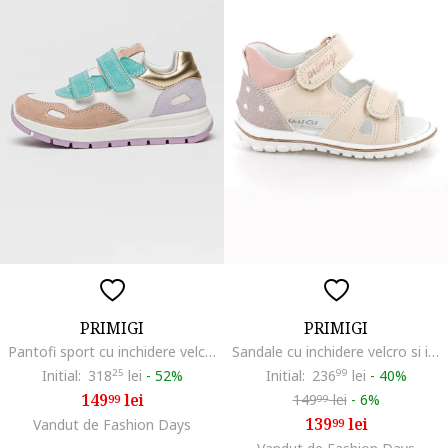
PRIMIGI
PRIMIGI
Pantofi sport cu inchidere velcro si garnituri contrastante, Alb optic/Roz prafuit/Verde persan
Sandale cu inchidere velcro si insertii din piele ecologica, Piersica/Roz prafuit
Initial:
318
25
lei
-
52%
Initial:
236
99
lei
-
40%
149
lei
149
lei
-
6%
99
99
139
lei
Vandut de Fashion Days
99