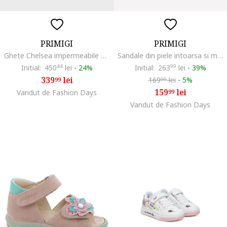
PRIMIGI
PRIMIGI
Ghete Chelsea impermeabile de piele intoarsa cu tehinologi Gore-Tex, Maro taupe
Sandale din piele intoarsa si material textil cu inchidere velcro, Albastru inchis/Lila
Initial:
450
44
lei
-
24%
Initial:
263
99
lei
-
39%
339
lei
169
lei
-
5%
99
99
159
lei
Vandut de Fashion Days
99
Vandut de Fashion Days