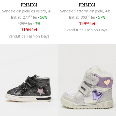
PRIMIGI
PRIMIGI
Sandale din piele cu velcro, Alb optic
Sandale flatform din piele, Alb optic/Argintiu
Initial:
277
58
lei
-
56%
Initial:
303
00
lei
-
57%
129
lei
129
lei
-
7%
99
99
119
lei
99
Vandut de Fashion Days
Vandut de Fashion Days