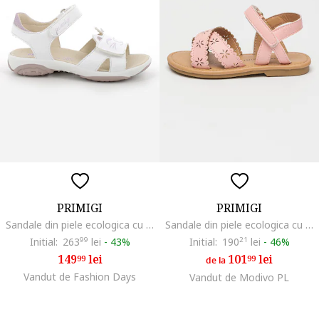
PRIMIGI
PRIMIGI
Sandale din piele ecologica cu inchidere velcro, Alb/Violet prafuit
Sandale din piele ecologica cu perforatii, Roz pal
Initial:
263
99
lei
-
43%
Initial:
190
21
lei
-
46%
149
lei
101
lei
99
99
de la
Vandut de Fashion Days
Vandut de Modivo PL