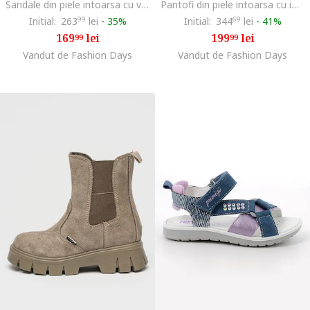
Sandale din piele intoarsa cu varf decupat, Roz/Galben mustar
Pantofi din piele intoarsa cu imprimeu, Bej
Initial:
263
99
lei
-
35%
Initial:
344
69
lei
-
41%
169
lei
199
lei
99
99
Vandut de Fashion Days
Vandut de Fashion Days