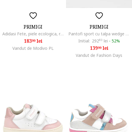
PRIMIGI
PRIMIGI
Adidasi Fete, piele ecologica, roz
Pantofi sport cu talpa wedge si aspect stralucitor, Alb/Roz prafuit
183
lei
Initial:
292
83
lei
-
52%
99
139
lei
Vandut de Modivo PL
99
Vandut de Fashion Days