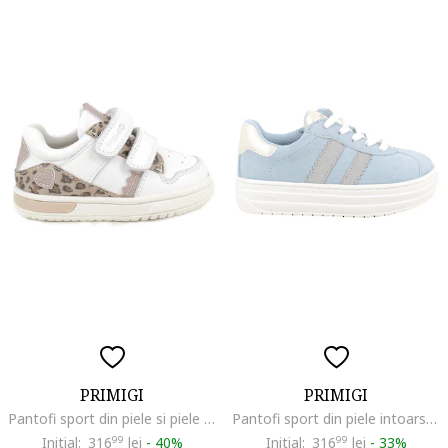
PRIMIGI
PRIMIGI
Pantofi sport din piele si piele intoarsa cu segment dublu cu inchidere velcro, Alb/Maro nisip
Pantofi sport din piele intoarsa cu flatform si buzunar cu fermoar, Alb/Albastru pastel/Gri deschis
Initial:
316
99
lei
-
40%
Initial:
316
99
lei
-
33%