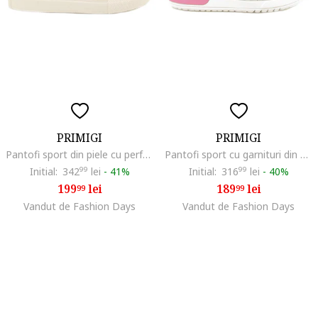
PRIMIGI
PRIMIGI
Pantofi sport din piele cu perforatii, Alb/Roz pastel/Roz pal
Pantofi sport cu garnituri din piele si segment dublu cu inchidere velcro, Alb/Roz/Albastru deschis
Initial:
342
99
lei
-
41%
Initial:
316
99
lei
-
40%
199
lei
189
lei
99
99
Vandut de Fashion Days
Vandut de Fashion Days