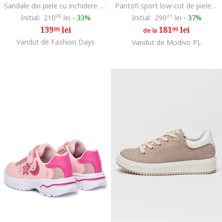
Sandale din piele cu inchidere velcro
Pantofi sport low-cut de piele intoarsa, Roz pal
Initial:
210
99
lei
-
33%
Initial:
290
21
lei
-
37%
139
lei
181
lei
99
99
de la
Vandut de Fashion Days
Vandut de Modivo PL