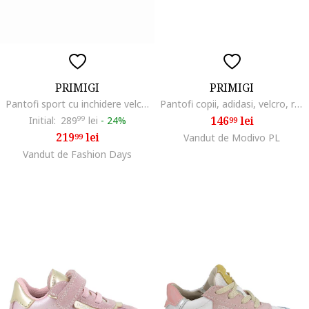
PRIMIGI
PRIMIGI
Pantofi sport cu inchidere velcro si segmente din piele, Verde/Galben/Roz somon
Pantofi copii, adidasi, velcro, roz, tesaturaswqfwqd, Roz
146
lei
Initial:
289
99
lei
-
24%
99
219
lei
99
Vandut de Modivo PL
Vandut de Fashion Days