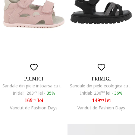
PRIMIGI
PRIMIGI
Sandale din piele intoarsa cu inchidere velcro, Roz prafuit
Sandale din piele ecologica cu detalii stralucitoare si talpa flatform, Negru
Initial:
263
99
lei
-
35%
Initial:
236
99
lei
-
36%
169
lei
149
lei
99
99
Vandut de Fashion Days
Vandut de Fashion Days