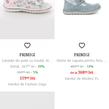
PRIMIGI
PRIMIGI
Sandale din piele cu model, Alb/Turcoaz/Roz
Ghete de zapada pentru fete, material textil, Albastru
Initial:
263
99
lei
-
39%
409
lei
-
10%
99
368
lei
169
lei
-
5%
99
99
de la
159
lei
99
Vandut de Modivo PL
Vandut de Fashion Days