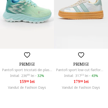
PRIMIGI
PRIMIGI
Pantofi sport tricotati din plasa, Verde pal/Verde persan
Pantofi sport low-cut flatform, Verde/Argintiu
Initial:
236
99
lei
-
32%
Initial:
317
23
lei
-
43%
159
lei
179
lei
99
99
Vandut de Fashion Days
Vandut de Fashion Days