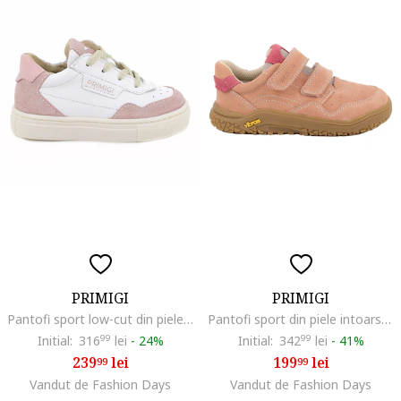
PRIMIGI
PRIMIGI
Pantofi sport low-cut din piele si piele intoarsa, Alb/Roz prafuit
Pantofi sport din piele intoarsa cu segmente cu inchidere velcro, Roz zmeuriu/Roz somon
Initial:
316
99
lei
-
24%
Initial:
342
99
lei
-
41%
239
lei
199
lei
99
99
Vandut de Fashion Days
Vandut de Fashion Days