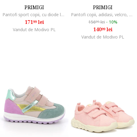
PRIMIGI
PRIMIGI
Pantofi sport copii, cu diode luminoase, multicolor, material textil
Pantofi copii, adidasi, velcro, alb, material textil
171
lei
156
lei
-
10%
99
99
140
lei
Vandut de Modivo PL
99
Vandut de Modivo PL