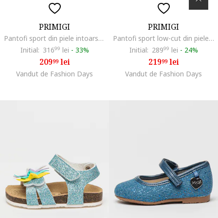
PRIMIGI
PRIMIGI
Pantofi sport din piele intoarsa cu flatform si buzunar cu fermoar, Gri deschis/Roz pastel
Pantofi sport low-cut din piele intoarsa, Maro/Roz deschis/Verde aquamarin
Initial:
316
99
lei
-
33%
Initial:
289
99
lei
-
24%
209
lei
219
lei
99
99
Vandut de Fashion Days
Vandut de Fashion Days