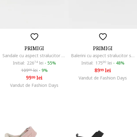
PRIMIGI
PRIMIGI
Sandale cu aspect stralucitor si velcro, Alb/Galben/Albastru
Balerini cu aspect stralucitor si detaliu cu inima metalica, Albastru deschis
Initial:
226
74
lei
-
55%
Initial:
175
90
lei
-
48%
89
lei
109
lei
-
9%
99
99
99
lei
99
Vandut de Fashion Days
Vandut de Fashion Days