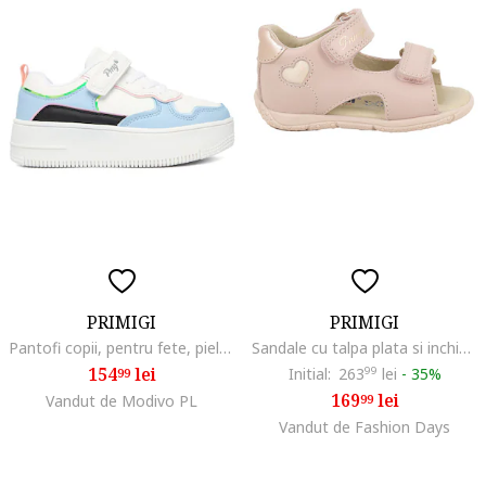
PRIMIGI
PRIMIGI
Pantofi copii, pentru fete, piele ecologica, Multicolor
Sandale cu talpa plata si inchidere velcro, Auriu/Piersica
154
lei
Initial:
263
99
lei
-
35%
99
169
lei
Vandut de Modivo PL
99
Vandut de Fashion Days