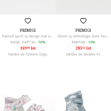
PRIMIGI
PRIMIGI
Pantofi sport cu design star si velcro, Negru
Ghete cu tehnologie Gore-Tex, Gri/Violet/Argintiu
Initial:
344
69
lei
-
50%
316
lei
-
10%
79
169
lei
285
lei
99
11
Vandut de Fashion Days
Vandut de Modivo PL