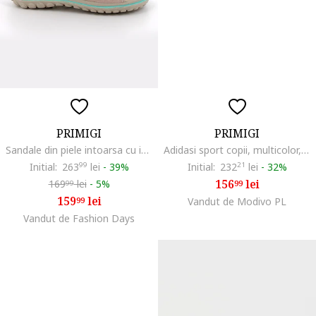
PRIMIGI
PRIMIGI
Sandale din piele intoarsa cu inchidere velcro si aplicatie cu model floral, Roz pastel/Roz prafuit/Verde persan
Adidasi sport copii, multicolor, piele ecologica - 54677
Initial:
263
99
lei
-
39%
Initial:
232
21
lei
-
32%
156
lei
169
lei
-
5%
99
99
159
lei
99
Vandut de Modivo PL
Vandut de Fashion Days