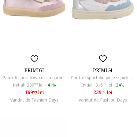
PRIMIGI
PRIMIGI
Pantofi sport low-cut cu garnituri din piele intoarsa, Auriu/Roz pastel/Roz pal
Pantofi sport din piele si piele intoarsa cu segment cu perforatii, Alb/Roz prafuit/Albastru/Argintiu
Initial:
289
99
lei
-
41%
Initial:
316
99
lei
-
24%
169
lei
239
lei
99
99
Vandut de Fashion Days
Vandut de Fashion Days