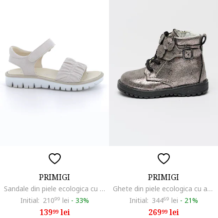
PRIMIGI
PRIMIGI
Sandale din piele ecologica cu inchidere velcro, Alb
Ghete din piele ecologica cu aspect metalizat, Argintiu inchis
Initial:
210
99
lei
-
33%
Initial:
344
69
lei
-
21%
139
lei
269
lei
99
99