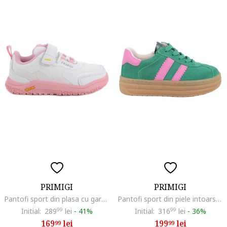
PRIMIGI
PRIMIGI
Pantofi sport din plasa cu garnituri din piele ecologica, Alb/Roz
Pantofi sport din piele intoarsa cu talpa flatform si garnituri din piele ecologica, Roz deschis/Verde aquamarin
Initial:
289
99
lei
-
41%
Initial:
316
99
lei
-
36%
169
lei
199
lei
99
99