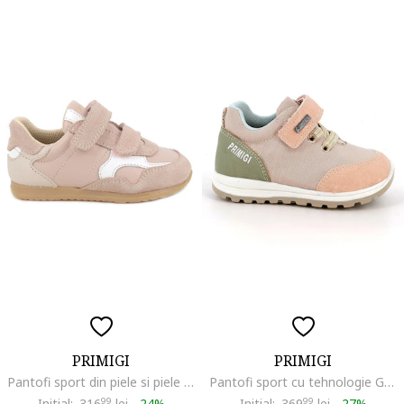
PRIMIGI
PRIMIGI
Pantofi sport din piele si piele intoarsa cu segment dublu cu inchidere velcro, Alb/Piersica/Bej deschis
Pantofi sport cu tehnologie Gore-Tex si sireturi elastice, Roz somon/Piersica/Verde sparanghel
Initial:
316
99
lei
-
24%
Initial:
369
99
lei
-
27%