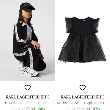
KARL LAGERFELD KIDS
KARL LAGERFELD KIDS
Tricou din amestec de modal cu imprimeu logo, Negru/Albastru indigo
Rochie evazata cu aplicatii cu strasuri, Negru
Initial:
237
99
lei
-
28%
Initial:
684
30
lei
-
57%