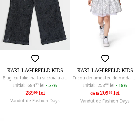
KARL LAGERFELD KIDS
KARL LAGERFELD KIDS
Blugi cu talie inalta si croiala ampla, Negru stins
Tricou din amestec de modal cu decolteu la baza gatului, Alb optic
Initial:
684
30
lei
-
57%
Initial:
258
99
lei
-
18%
289
lei
209
lei
99
99
de la
Vandut de Fashion Days
Vandut de Fashion Days