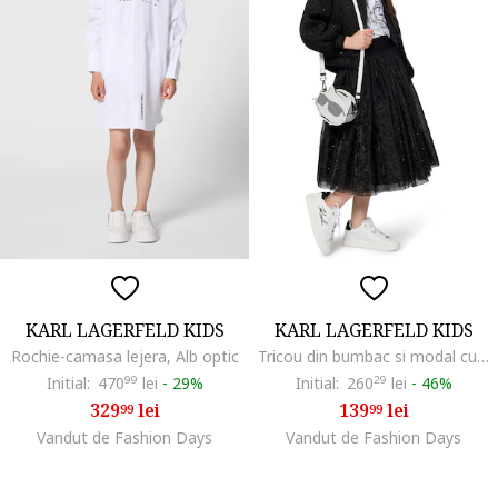
KARL LAGERFELD KIDS
KARL LAGERFELD KIDS
Rochie-camasa lejera, Alb optic
Tricou din bumbac si modal cu imprimeu, Negru/Alb murdar
Initial:
470
99
lei
-
29%
Initial:
260
29
lei
-
46%
329
lei
139
lei
99
99
Vandut de Fashion Days
Vandut de Fashion Days