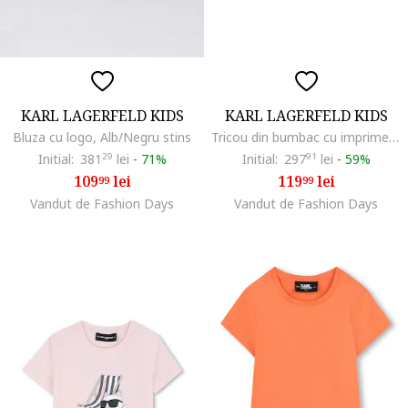
KARL LAGERFELD KIDS
KARL LAGERFELD KIDS
Bluza cu logo, Alb/Negru stins
Tricou din bumbac cu imprimeu logo, Negru
Initial:
381
29
lei
-
71%
Initial:
297
91
lei
-
59%
109
lei
119
lei
99
99
Vandut de Fashion Days
Vandut de Fashion Days