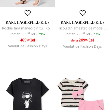
KARL LAGERFELD KIDS
KARL LAGERFELD KIDS
Rochie fara maneci din tul, Roz pastel
Tricou din amestec de modal cu imprimeu, Galben pal/Alb optic
Initial:
669
99
lei
-
29%
Initial:
290
99
lei
-
27%
469
lei
209
lei
99
99
de la
Vandut de Fashion Days
Vandut de Fashion Days