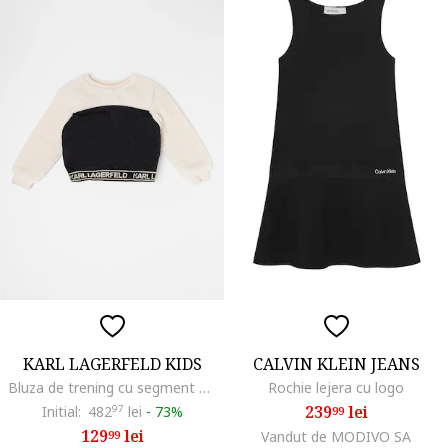
KARL LAGERFELD KIDS
CALVIN KLEIN JEANS
Bluza de trening cu segment din material teddy, Negru/Crem
Rochie lejera cu logo
239
lei
Initial:
482
97
lei
-
73%
99
129
lei
99
Vandut de MODIVO SA