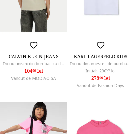
CALVIN KLEIN JEANS
KARL LAGERFELD KIDS
Tricou unisex din bumbac cu decolteu la baza gatului
Tricou din amestec de bumbac cu model dublu, Negru/Albastru indigo
104
lei
Initial:
290
99
lei
99
279
lei
Vandut de MODIVO SA
99
Vandut de Fashion Days