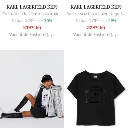
KARL LAGERFELD KIDS
KARL LAGERFELD KIDS
Costum de baie intreg cu imprimeu logo, Negru stins/Alb murdar
Rochie scurta cu guler, Negru/Alb optic
Initial:
343
99
lei
-
30%
Initial:
470
99
lei
-
29%
239
lei
329
lei
99
99
Vandut de Fashion Days
Vandut de Fashion Days