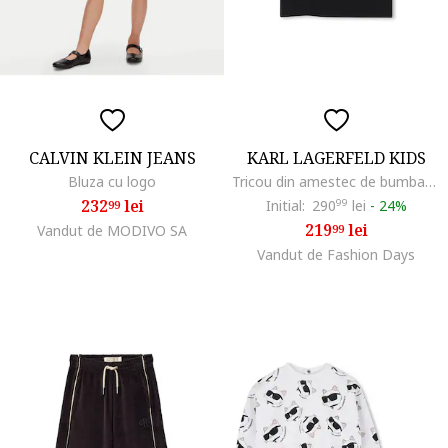
CALVIN KLEIN JEANS
KARL LAGERFELD KIDS
Bluza cu logo
Tricou din amestec de bumbac cu model dublu, Rosu/Negru/Alb optic
232
lei
Initial:
290
99
lei
-
24%
99
219
lei
Vandut de MODIVO SA
99
Vandut de Fashion Days