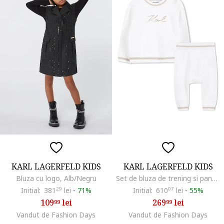
KARL LAGERFELD KIDS
KARL LAGERFELD KIDS
Bluza cu logo, Alb/Negru
Set de bluza de trening si pantaloni din bumbac si casmir, Auriu/Alb murdar
Initial:
381
29
lei
-
71%
Initial:
610
07
lei
-
55%
109
lei
269
lei
99
99
Vandut de Fashion Days
Vandut de Fashion Days