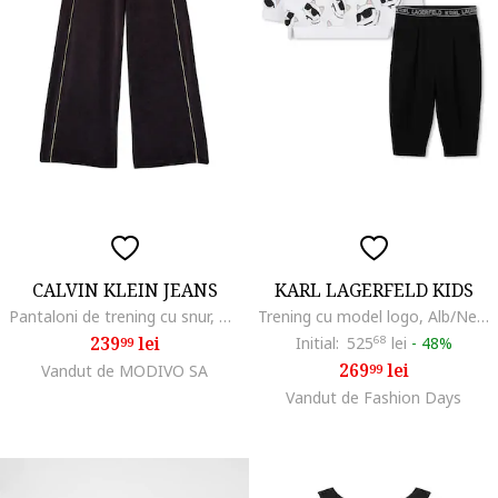
CALVIN KLEIN JEANS
KARL LAGERFELD KIDS
Pantaloni de trening cu snur, Negru
Trening cu model logo, Alb/Negru
239
lei
Initial:
525
68
lei
-
48%
99
269
lei
Vandut de MODIVO SA
99
Vandut de Fashion Days