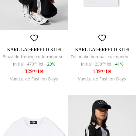
KARL LAGERFELD KIDS
KARL LAGERFELD KIDS
Bluza de trening cu fermoar si imprimeu logo, Negru/Alb optic
Tricou din bumbac cu imprimeu logo, Negru/Alb murdar
Initial:
470
99
lei
-
29%
Initial:
238
94
lei
-
41%
329
lei
139
lei
99
99
Vandut de Fashion Days
Vandut de Fashion Days