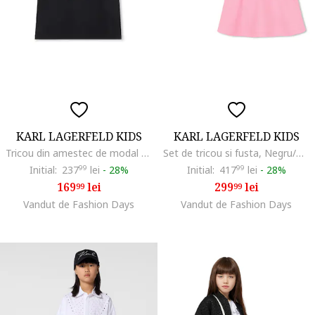
KARL LAGERFELD KIDS
KARL LAGERFELD KIDS
Tricou din amestec de modal cu imprimeu logo, Negru/Alb optic
Set de tricou si fusta, Negru/Maro camel/Roz
Initial:
237
99
lei
-
28%
Initial:
417
99
lei
-
28%
169
lei
299
lei
99
99
Vandut de Fashion Days
Vandut de Fashion Days