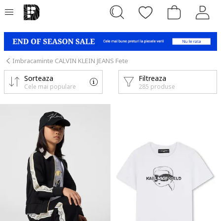
Imbracaminte CALVIN KLEIN JEANS Fete
Sorteaza
Filtreaza
Cele mai populare
285 produse