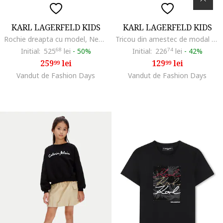
KARL LAGERFELD KIDS
KARL LAGERFELD KIDS
Rochie dreapta cu model, Negru
Tricou din amestec de modal cu imprimeu logo, Alb/Negru/Roz
Initial:
525
68
lei
-
50%
Initial:
226
74
lei
-
42%
259
lei
129
lei
99
99
Vandut de Fashion Days
Vandut de Fashion Days