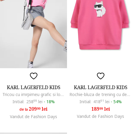
KARL LAGERFELD KIDS
KARL LAGERFELD KIDS
Tricou cu imrpimeu grafic si logo, Roz pastel/Negru stins/Alb optic
Rochie-bluza de trening cu decolteu la baza gatului, Roz
Initial:
258
99
lei
-
18%
Initial:
418
91
lei
-
54%
209
lei
189
lei
99
99
de la
Vandut de Fashion Days
Vandut de Fashion Days