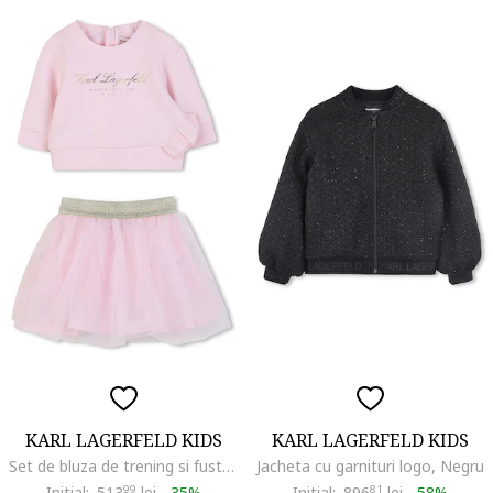
KARL LAGERFELD KIDS
KARL LAGERFELD KIDS
Set de bluza de trening si fusta din tul, Roz pal
Jacheta cu garnituri logo, Negru
Initial:
513
99
lei
-
35%
Initial:
896
81
lei
-
58%