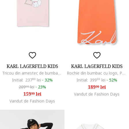
KARL LAGERFELD KIDS
KARL LAGERFELD KIDS
Tricou din amestec de bumbac cu decolteu la baza gatului si imprimeu logo, Roz pastel/Negru stins/Alb optic
Rochie din bumbac cu logo, Portocaliu stins
Initial:
237
99
lei
-
32%
Initial:
399
59
lei
-
52%
189
lei
209
lei
-
23%
99
99
159
lei
99
Vandut de Fashion Days
Vandut de Fashion Days