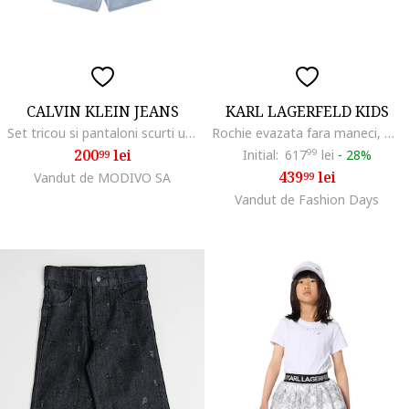
CALVIN KLEIN JEANS
KARL LAGERFELD KIDS
Set tricou si pantaloni scurti unisex- 2 piese
Rochie evazata fara maneci, Negru/Bej deschis
200
lei
Initial:
617
99
lei
-
28%
99
439
lei
Vandut de MODIVO SA
99
Vandut de Fashion Days