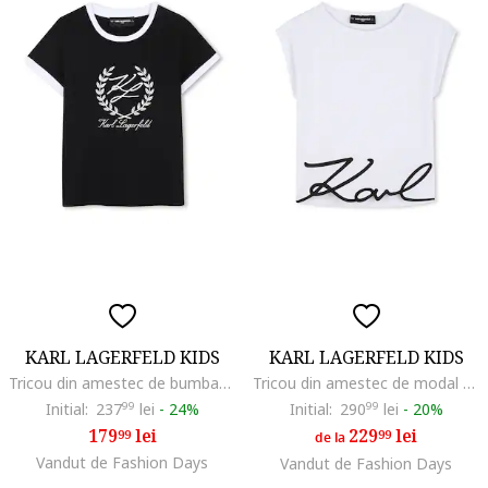
KARL LAGERFELD KIDS
KARL LAGERFELD KIDS
Tricou din amestec de bumbac cu logo, Negru/Alb optic
Tricou din amestec de modal cu logo, Alb optic
Initial:
237
99
lei
-
24%
Initial:
290
99
lei
-
20%
179
lei
229
lei
99
99
de la
Vandut de Fashion Days
Vandut de Fashion Days