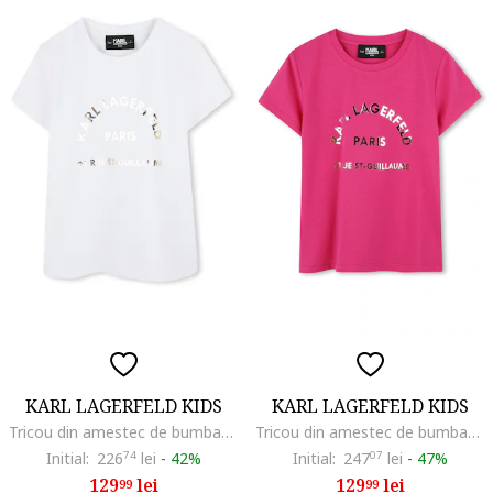
KARL LAGERFELD KIDS
KARL LAGERFELD KIDS
Tricou din amestec de bumbac cu decolteu la baza gatului, Alb optic/Argintiu
Tricou din amestec de bumbac cu decolteu la baza gatului, Roz aprins
Initial:
226
74
lei
-
42%
Initial:
247
07
lei
-
47%
129
lei
129
lei
99
99