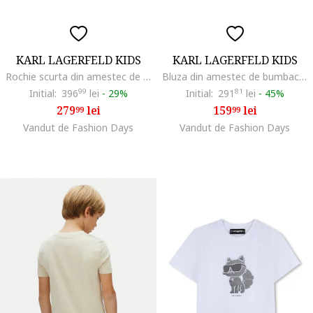
KARL LAGERFELD KIDS
KARL LAGERFELD KIDS
Rochie scurta din amestec de bumbac cu logo, Negru
Bluza din amestec de bumbac cu imprimeu logo, Alb/Negru
Initial:
396
99
lei
-
29%
Initial:
291
81
lei
-
45%
279
lei
159
lei
99
99
Vandut de Fashion Days
Vandut de Fashion Days