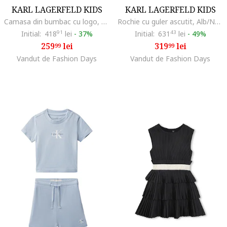
KARL LAGERFELD KIDS
KARL LAGERFELD KIDS
Camasa din bumbac cu logo, Negru/Alb optic
Rochie cu guler ascutit, Alb/Negru/Gri inchis
Initial:
418
91
lei
-
37%
Initial:
631
43
lei
-
49%
259
lei
319
lei
99
99
Vandut de Fashion Days
Vandut de Fashion Days