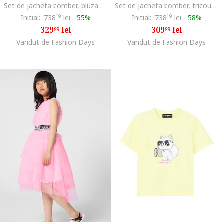
Set de jacheta bomber, bluza si pantaloni, Alb murdar/Roz
Set de jacheta bomber, tricou si pantaloni de trening, Negru/Maro nisip
Initial:
738
19
lei
-
55%
Initial:
738
19
lei
-
58%
329
lei
309
lei
99
99
Vandut de Fashion Days
Vandut de Fashion Days