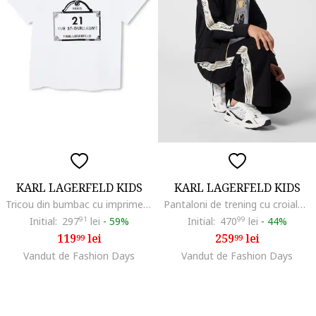
KARL LAGERFELD KIDS
KARL LAGERFELD KIDS
Tricou din bumbac cu imprimeu logo, Negru/Alb optic
Pantaloni de trening cu croiala ampla si segmente laterale cu logo, Negru
Initial:
297
91
lei
-
59%
Initial:
470
99
lei
-
44%
119
lei
259
lei
99
99
Vandut de Fashion Days
Vandut de Fashion Days