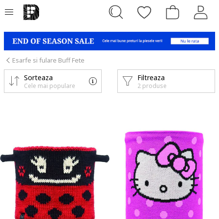
Esarfe si fulare Buff Fete
Sorteaza
Filtreaza
Cele mai populare
2 produse