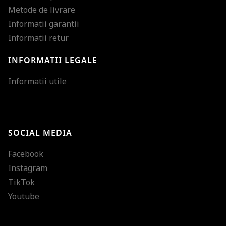
Metode de livrare
Informatii garantii
Informatii retur
INFORMATII LEGALE
Mareste dimensiunea
Informatii utile
Micsoreaza dimensiu
Mareste spatierea tex
SOCIAL MEDIA
Micsoreaza spatierea
Facebook
Mareste inaltimea ra
Instagram
Micsoreaza inaltimea
TikTok
Inverseaza culorile
Youtube
Nuante de gri