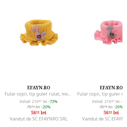
EFAYN.RO
EFAYN.RO
Fular copii, tip guler rulat, model girafa, EFAYN, Galben
Initial: 210
lei
-73%
Initial: 210
lei
-7
47
47
70
lei
-20%
70
lei
-20%
16
16
56
lei
56
lei
12
12
Vandut de SC EFAYNRO SRL
Vandut de SC EFAYN