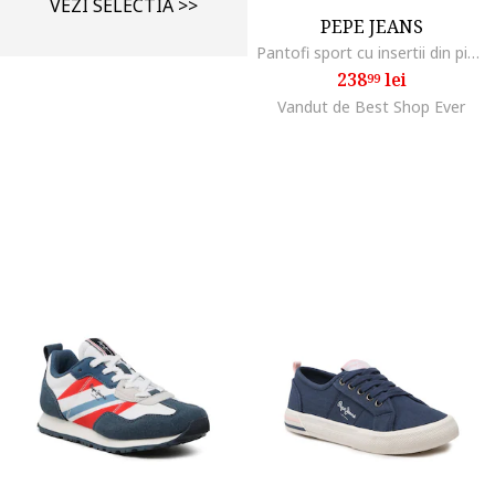
VEZI SELECTIA >>
PEPE JEANS
Pantofi sport cu insertii din piele intoarsa Brit Club,
238
lei
99
Vandut de Best Shop Ever