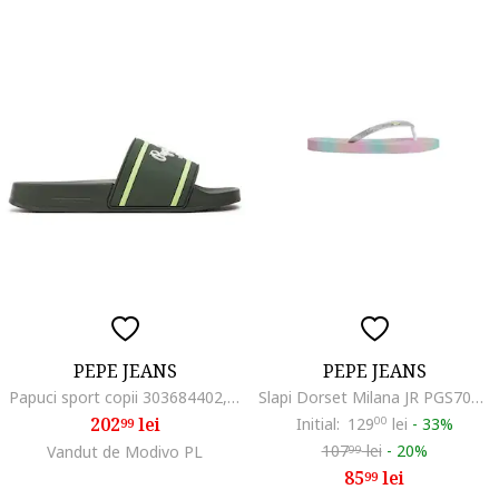
PEPE JEANS
PEPE JEANS
Papuci sport copii 303684402, Sintetic/Textil, Kaki
Slapi Dorset Milana JR PGS70055-934, Fete, Multicolor
202
lei
Initial:
129
00
lei
-
33%
99
107
lei
-
20%
Vandut de Modivo PL
99
85
lei
99