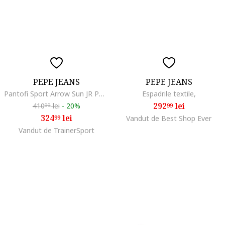
PEPE JEANS
PEPE JEANS
Pantofi Sport Arrow Sun JR PGS30576-315, Fete, Roz
Espadrile textile,
292
lei
410
lei
-
20%
99
99
324
lei
99
Vandut de Best Shop Ever
Vandut de TrainerSport