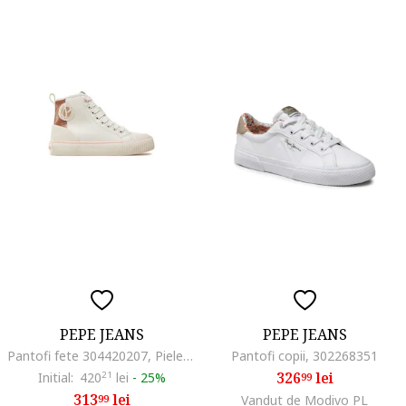
PEPE JEANS
PEPE JEANS
Pantofi fete 304420207, Piele ecologica, Alb, Alb
Pantofi copii, 302268351
326
lei
Initial:
420
21
lei
-
25%
99
313
lei
99
Vandut de Modivo PL