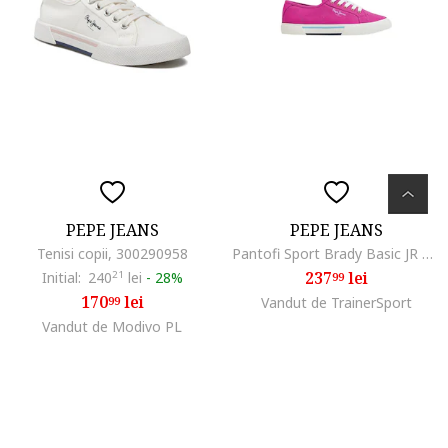
PEPE JEANS
PEPE JEANS
Tenisi copii, 300290958
Pantofi Sport Brady Basic JR PGS30543-347, Fete, Roz
237
lei
Initial:
240
21
lei
-
28%
99
170
lei
99
Vandut de TrainerSport
Vandut de Modivo PL