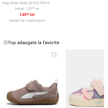
Slapi Wave Multi JR PGS70054-337, Fete
Initial:
155
00
lei
140
lei
99
Vandut de TrainerSport
Top adaugate la favorite