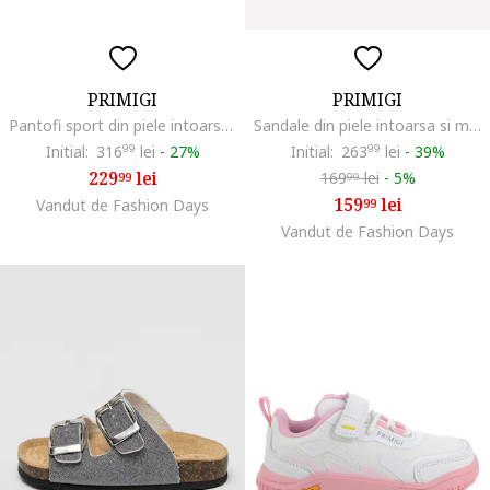
PRIMIGI
PRIMIGI
Pantofi sport din piele intoarsa cu talpa flatform si garnituri din piele ecologica, Roz deschis/Verde aquamarin
Sandale din piele intoarsa si material textil cu inchidere velcro, Albastru inchis/Lila
Initial:
316
99
lei
-
27%
Initial:
263
99
lei
-
39%
229
lei
169
lei
-
5%
99
99
159
lei
Vandut de Fashion Days
99
Vandut de Fashion Days