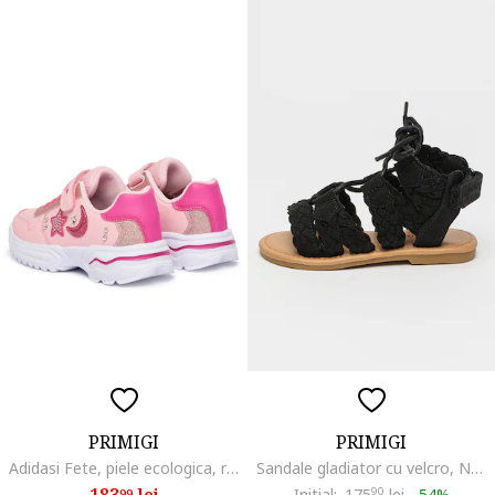
PRIMIGI
PRIMIGI
Adidasi Fete, piele ecologica, roz
Sandale gladiator cu velcro, Negru
183
lei
Initial:
175
90
lei
-
54%
99