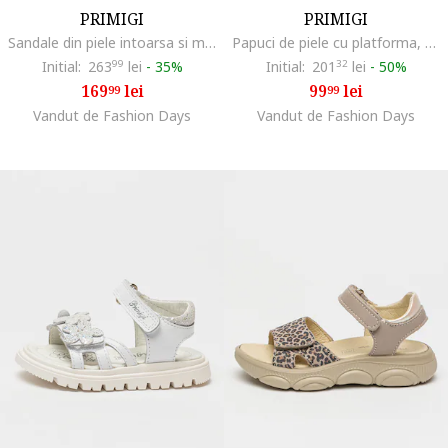
PRIMIGI
PRIMIGI
Sandale din piele intoarsa si material textil cu inchidere velcro, Roz pastel/Argintiu/Roz prafuit
Papuci de piele cu platforma, Roz pastel/Lila/Caramel
Initial:
263
99
lei
-
35%
Initial:
201
32
lei
-
50%
169
lei
99
lei
99
99
Vandut de Fashion Days
Vandut de Fashion Days