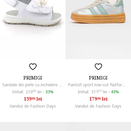
PRIMIGI
PRIMIGI
Sandale din piele cu inchidere velcro
Pantofi sport low-cut flatform, Verde/Argintiu
Initial:
210
99
lei
-
33%
Initial:
317
23
lei
-
43%
139
lei
179
lei
99
99
Vandut de Fashion Days
Vandut de Fashion Days