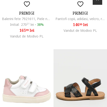
PRIMIGI
PRIMIGI
Balerini fete 7921611, Piele naturala, Roz, Roz
Pantofi copii, adidasi, velcro, roz, textil
146
lei
Initial:
270
21
lei
-
38%
99
165
lei
99
Vandut de Modivo PL
Vandut de Modivo PL