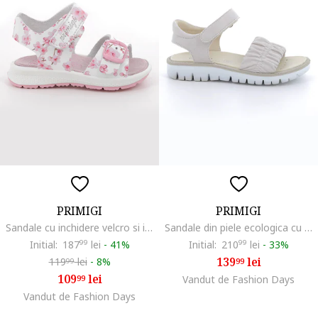
PRIMIGI
PRIMIGI
Sandale cu inchidere velcro si imprimeu floral, Roz aprins/Roz pastel/Alb optic
Sandale din piele ecologica cu inchidere velcro, Alb
Initial:
187
99
lei
-
41%
Initial:
210
99
lei
-
33%
139
lei
119
lei
-
8%
99
99
109
lei
99
Vandut de Fashion Days
Vandut de Fashion Days