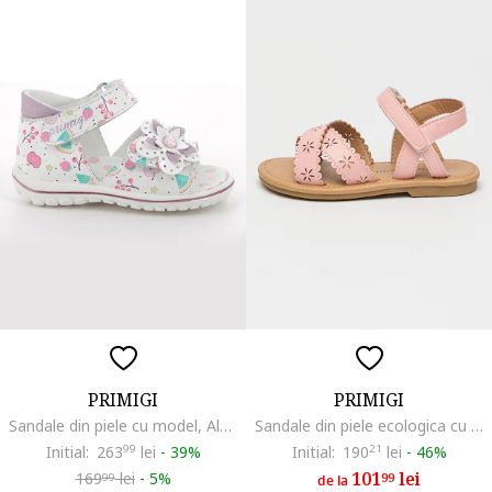
PRIMIGI
PRIMIGI
Sandale din piele cu model, Alb/Turcoaz/Roz
Sandale din piele ecologica cu perforatii, Roz pal
Initial:
263
99
lei
-
39%
Initial:
190
21
lei
-
46%
101
lei
169
lei
-
5%
99
99
de la