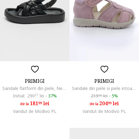
PRIMIGI
PRIMIGI
Sandale flatform din piele, Negru
Sandale din piele si piele intoarsa cu inchidere velcro, Lila/Violet prafuit
Initial:
290
21
lei
-
37%
215
lei
-
5%
99
181
lei
204
lei
99
99
de la
de la
Vandut de Modivo PL
Vandut de Modivo PL