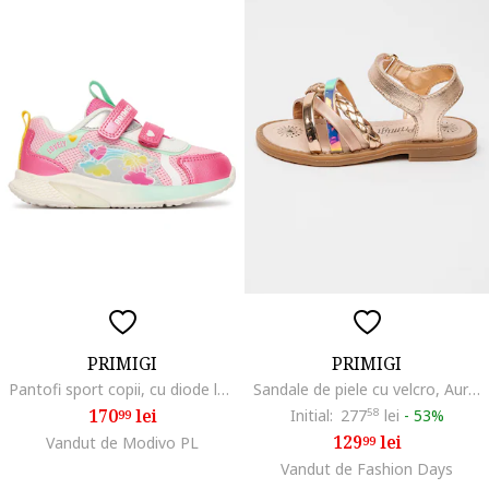
PRIMIGI
PRIMIGI
Pantofi sport copii, cu diode luminoase, multicolor, material textil
Sandale de piele cu velcro, Auriu rose/Caramel
170
lei
Initial:
277
58
lei
-
53%
99
129
lei
Vandut de Modivo PL
99
Vandut de Fashion Days