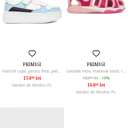
PRIMIGI
PRIMIGI
Pantofi copii, pentru fete, piele ecologica, Multicolor
Sandale Fete, material textil, roz inchis/roz deschis
154
lei
182
lei
-
10%
99
99
164
lei
Vandut de Modivo PL
69
Vandut de Modivo PL