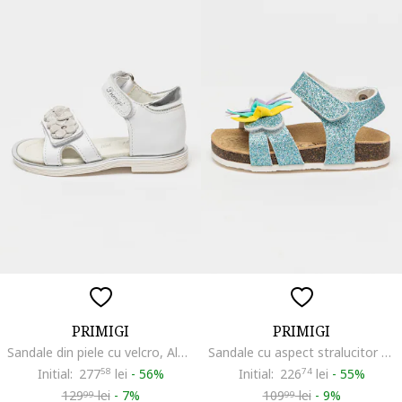
PRIMIGI
PRIMIGI
Sandale din piele cu velcro, Alb optic
Sandale cu aspect stralucitor si velcro, Alb/Galben/Albastru
Initial:
277
58
lei
-
56%
Initial:
226
74
lei
-
55%
129
lei
-
7%
109
lei
-
9%
99
99