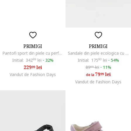
PRIMIGI
PRIMIGI
Pantofi sport din piele cu perforatii, Alb/Roz pastel/Roz pal
Sandale din piele ecologica cu perforatii, Negru
Initial:
342
99
lei
-
32%
Initial:
175
90
lei
-
54%
229
lei
89
lei
-
11%
99
99
79
lei
Vandut de Fashion Days
99
de la
Vandut de Fashion Days