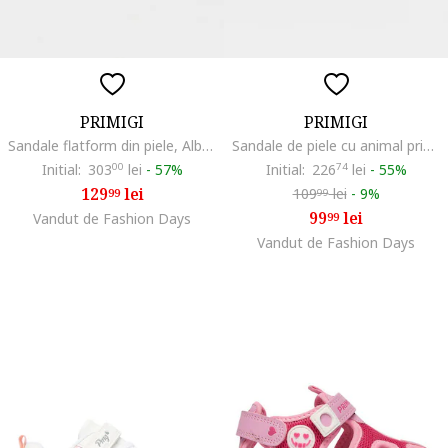
PRIMIGI
PRIMIGI
Sandale flatform din piele, Alb optic/Argintiu
Sandale de piele cu animal print, Maro/Grej
Initial:
303
00
lei
-
57%
Initial:
226
74
lei
-
55%
129
lei
109
lei
-
9%
99
99
99
lei
Vandut de Fashion Days
99
Vandut de Fashion Days