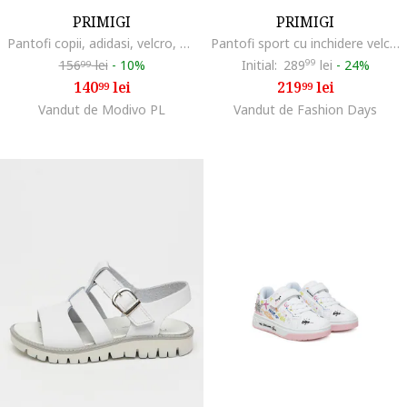
PRIMIGI
PRIMIGI
Pantofi copii, adidasi, velcro, alb, material textil
Pantofi sport cu inchidere velcro si segmente din piele, Verde/Galben/Roz somon
156
lei
-
10%
Initial:
289
99
lei
-
24%
99
140
lei
219
lei
99
99
Vandut de Modivo PL
Vandut de Fashion Days