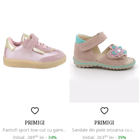
PRIMIGI
PRIMIGI
Pantofi sport low-cut cu garnituri din piele intoarsa, Auriu/Roz pastel/Roz pal
Sandale din piele intoarsa cu inchidere velcro si aplicatie cu model floral, Roz pastel/Roz prafuit/Verde persan
Initial:
289
99
lei
-
34%
Initial:
263
99
lei
-
39%