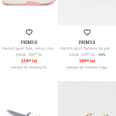
PRIMIGI
PRIMIGI
Pantofi sport fete, velcro, multicolor, piele ecologica
Pantofi sport flatform de piele, Negru
Initial:
166
99
lei
Initial:
344
69
lei
-
44%
159
lei
189
lei
99
99
Vandut de Modivo PL
Vandut de Fashion Days