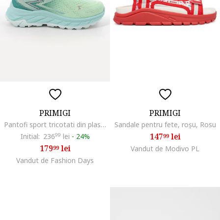
PRIMIGI
PRIMIGI
Pantofi sport tricotati din plasa, Verde pal/Verde persan
Sandale pentru fete, roșu, Rosu
147
lei
Initial:
236
99
lei
-
24%
99
179
lei
99
Vandut de Modivo PL
Vandut de Fashion Days