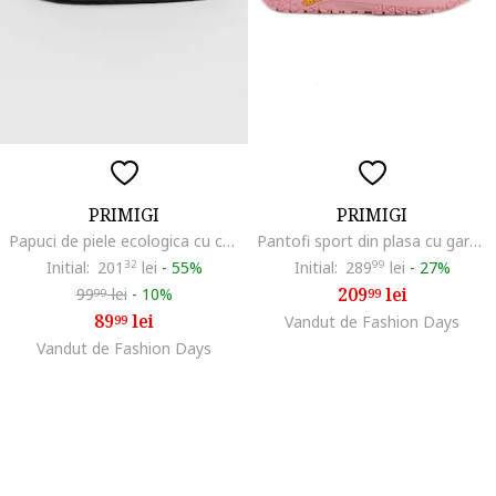
PRIMIGI
PRIMIGI
Papuci de piele ecologica cu catarama si particule stralucitoare, Gri carbune/Argintiu
Pantofi sport din plasa cu garnituri din piele ecologica, Alb/Roz
Initial:
201
32
lei
-
55%
Initial:
289
99
lei
-
27%
209
lei
99
lei
-
10%
99
99
89
lei
99
Vandut de Fashion Days
Vandut de Fashion Days