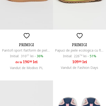
PRIMIGI
PRIMIGI
Pantofi sport flatform de piele intoarsa peliculizata, Albastru/Argintiu
Papuci de piele ecologica cu flori 3D, Galben/Roz/Verde fistic
Initial:
310
21
lei
-
36%
Initial:
226
74
lei
-
51%
196
lei
109
lei
99
99
de la
Vandut de Fashion Days
Vandut de Modivo PL