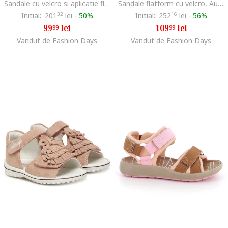
Sandale cu velcro si aplicatie floare, Auriu rose
Sandale flatform cu velcro, Auriu/Portocaliu/Roz
Initial:
201
32
lei
-
50%
Initial:
252
16
lei
-
56%
99
lei
109
lei
99
99
Vandut de Fashion Days
Vandut de Fashion Days