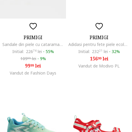
PRIMIGI
PRIMIGI
Sandale din piele cu catarama, Alb optic
Adidasi pentru fete piele ecologica, alb
Initial:
226
74
lei
-
55%
Initial:
232
21
lei
-
32%
156
lei
109
lei
-
9%
99
99
99
lei
99
Vandut de Modivo PL
Vandut de Fashion Days