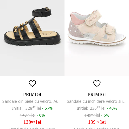
PRIMIGI
PRIMIGI
Sandale din piele cu velcro, Auriu/Negru
Sandale cu inchidere velcro si insertii din piele ecologica, Piersica/Roz prafuit
Initial:
328
42
lei
-
57%
Initial:
236
99
lei
-
40%
149
lei
-
6%
149
lei
-
6%
99
99
139
lei
139
lei
99
99