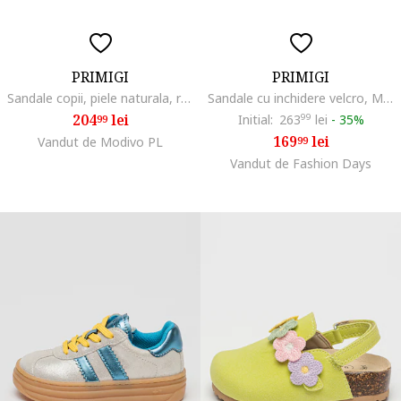
PRIMIGI
PRIMIGI
Sandale copii, piele naturala, roz, cu velcro
Sandale cu inchidere velcro, Maro scortisoara/Roz pastel/Piersica
204
lei
Initial:
263
99
lei
-
35%
99
169
lei
Vandut de Modivo PL
99
Vandut de Fashion Days