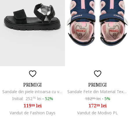
PRIMIGI
PRIMIGI
Sandale din piele intoarsa cu velcro, Negru stins
Sandale Fete din Material Textil, Roz/Albastru
Initial:
252
16
lei
-
52%
182
lei
-
5%
99
119
lei
172
lei
99
99
Vandut de Fashion Days
Vandut de Modivo PL