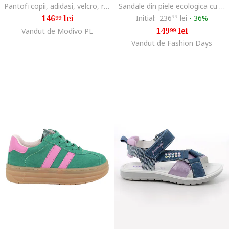
Pantofi copii, adidasi, velcro, roz, tesaturaswqfwqd, Roz
Sandale din piele ecologica cu detalii stralucitoare si talpa flatform, Negru
146
lei
Initial:
236
99
lei
-
36%
99
149
lei
Vandut de Modivo PL
99
Vandut de Fashion Days