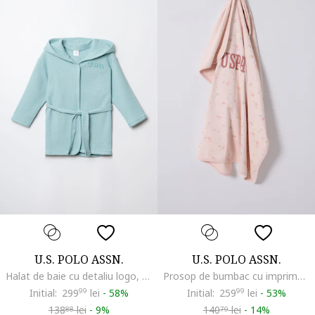
U.S. POLO ASSN.
U.S. POLO ASSN.
Halat de baie cu detaliu logo, Verde menta
Prosop de bumbac cu imprimeu, Bej deschis
Initial:
299
99
lei
-
58%
Initial:
259
99
lei
-
53%
138
lei
-
9%
140
lei
-
14%
88
79