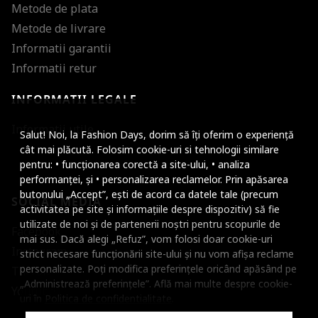
Metode de plata
Metode de livrare
Informatii garantii
Informatii retur
INFORMATII LEGALE
Mareste dimensiunea
Informatii utile
Salut! Noi, la Fashion Days, dorim să îți oferim o experiență
Micsoreaza dimensiu
cât mai plăcută. Folosim cookie-uri si tehnologii similare
pentru: • funcționarea corectă a site-ului, • analiza
Mareste spatierea tex
performanței, și • personalizarea reclamelor. Prin apăsarea
butonului „Accept”, ești de acord ca datele tale (precum
SOCIAL MEDIA
Micsoreaza spatierea
activitatea pe site și informațiile despre dispozitiv) să fie
utilizate de noi și de partenerii noștri pentru scopurile de
Facebook
Mareste inaltimea ra
mai sus. Dacă alegi „Refuz”, vom folosi doar cookie-uri
Instagram
strict necesare funcționării site-ului și nu vom afișa reclame
Micsoreaza inaltimea
personalizate. Poți modifica preferințele oricând apăsând pe
TikTok
„Administrează preferințele”. Află mai multe despre cookie-
Inverseaza culorile
Youtube
uri în
Politica de confidentialitate
.
Nuante de gri