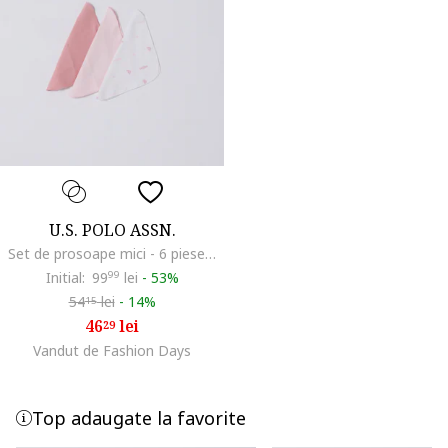
U.S. POLO ASSN.
Set de prosoape mici - 6 piese, Roz pastel/Alb optic/Rosu deschis
Initial:
99
99
lei
-
53%
54
lei
-
14%
15
46
lei
29
Vandut de Fashion Days
Top adaugate la favorite