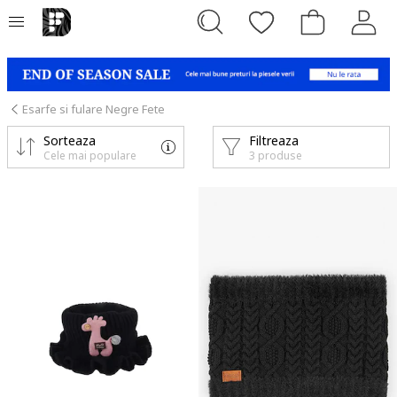
Esarfe si fulare Negre Fete
Sorteaza
Filtreaza
Cele mai populare
3 produse