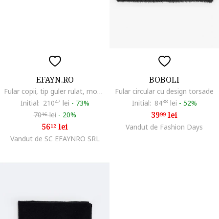
EFAYN.RO
BOBOLI
Fular copii, tip guler rulat, model girafa, EFAYN, Negru
Fular circular cu design torsade
Initial:
210
47
lei
-
73%
Initial:
84
38
lei
-
52%
39
lei
70
lei
-
20%
99
16
56
lei
12
Vandut de Fashion Days
Vandut de SC EFAYNRO SRL