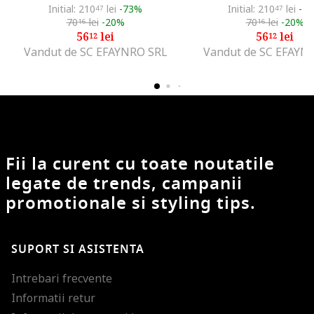
Initial: 210
lei
-73%
Initial: 210
lei
-7
47
47
70
lei
-20%
70
lei
-20%
16
16
56
lei
56
lei
12
12
Vandut de SC EFAYNRO SRL
Vandut de SC EFAYN
Fii la curent cu toate noutatile
legate de trends, campanii
promotionale si styling tips.
SUPORT SI ASISTENTA
Intrebari frecvente
Informatii retur