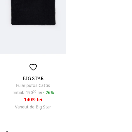
BIG STAR
Fular pufos Cattis
Initial:
190
00
lei
-
26%
140
lei
00
Vandut de Big Star