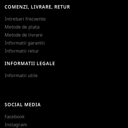
COMENZI, LIVRARE, RETUR
Intrebari frecvente
Metode de plata
Metode de livrare
Informatii garantii
Informatii retur
INFORMATII LEGALE
Mareste dimensiunea
Informatii utile
Micsoreaza dimensiu
Mareste spatierea tex
SOCIAL MEDIA
Micsoreaza spatierea
Facebook
Mareste inaltimea ra
Instagram
Micsoreaza inaltimea