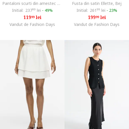
Pantaloni scurti din amestec de bumbac organic cu dungi, Fucsia
Fusta din satin Ellette, Bej
Initial:
237
99
lei
-
49%
Initial:
261
99
lei
-
23%
119
lei
199
lei
99
99
Vandut de Fashion Days
Vandut de Fashion Days