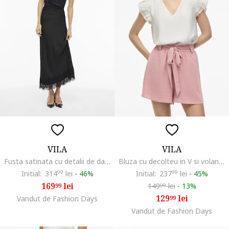
VILA
VILA
Fusta satinata cu detalii de dantela, Negru
Bluza cu decolteu in V si volane, Alb
Initial:
314
99
lei
-
46%
Initial:
237
99
lei
-
45%
169
lei
149
lei
-
13%
99
99
129
lei
Vandut de Fashion Days
99
Vandut de Fashion Days