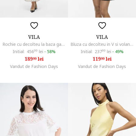
VILA
VILA
Rochie cu decolteu la baza gatului si buline, Negru/Crem
Bluza cu decolteu in V si volane, Roz deschis
Initial:
456
99
lei
-
58%
Initial:
237
99
lei
-
49%
189
lei
119
lei
99
99
Vandut de Fashion Days
Vandut de Fashion Days