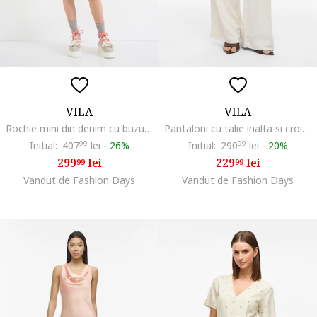
VILA
VILA
Rochie mini din denim cu buzunare Jado, Rosu stins
Pantaloni cu talie inalta si croiala ampla, Alb fildes
Initial:
407
99
lei
-
26%
Initial:
290
99
lei
-
20%
299
lei
229
lei
99
99
Vandut de Fashion Days
Vandut de Fashion Days