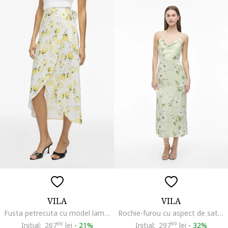
VILA
VILA
Fusta petrecuta cu model lamai, Alb/Galben
Rochie-furou cu aspect de satin, Alb/Verde
Initial:
267
99
lei
-
21%
Initial:
297
99
lei
-
32%