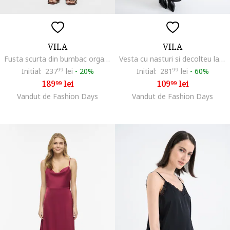
VILA
VILA
Fusta scurta din bumbac organic si talie inalta, Alb
Vesta cu nasturi si decolteu la baza gatului, Negru
Initial:
237
99
lei
-
20%
Initial:
281
99
lei
-
60%
189
lei
109
lei
99
99
Vandut de Fashion Days
Vandut de Fashion Days