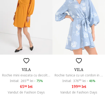
VILA
VILA
Rochie mini evazata cu decolteu cache coeur Gaja, Portocaliu stins
Rochie tunica cu un cordon in talie Nara, Alb optic/Albastru glaciar
Initial:
265
38
lei
-
75%
Initial:
376
99
lei
-
46%
65
lei
199
lei
99
99
Vandut de Fashion Days
Vandut de Fashion Days