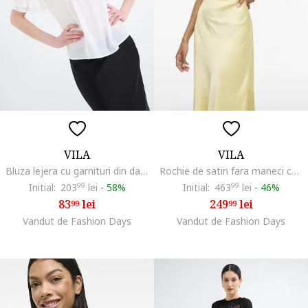
VILA
VILA
Bluza lejera cu garnituri din dantela, Alb
Rochie de satin fara maneci cu decupaj pe spate, Galben deschis
Initial:
203
99
lei
-
58%
Initial:
463
99
lei
-
46%
83
lei
249
lei
99
99
Vandut de Fashion Days
Vandut de Fashion Days