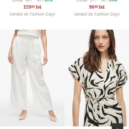
159
lei
96
lei
99
99
Vandut de Fashion Days
Vandut de Fashion Days