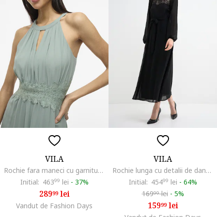
VILA
VILA
Rochie fara maneci cu garnitura brodata, cu design stratificat, Verde pal
Rochie lunga cu detalii de dantela, Negru
Initial:
463
99
lei
-
37%
Initial:
454
99
lei
-
64%
289
lei
169
lei
-
5%
99
99
159
lei
Vandut de Fashion Days
99