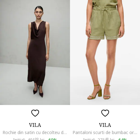
VILA
VILA
Rochie din satin cu decolteu drapat, Maro
Pantaloni scurti de bumbac organic, cu talie inalta, Verde
Initial:
401
99
lei
-
60%
Initial:
271
48
lei
-
64%