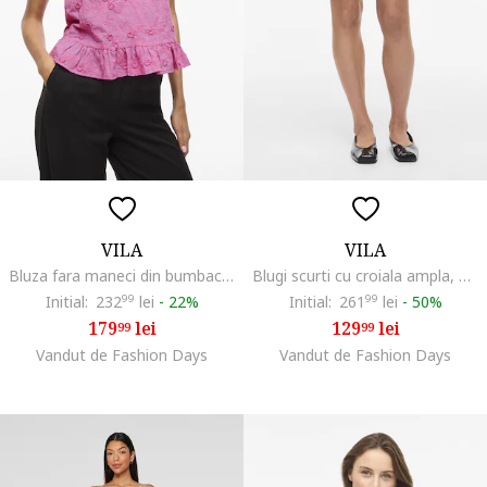
VILA
VILA
Bluza fara maneci din bumbac organic cu terminatie cu volane, Roz
Blugi scurti cu croiala ampla, Alb fildes
Initial:
232
99
lei
-
22%
Initial:
261
99
lei
-
50%
179
lei
129
lei
99
99
Vandut de Fashion Days
Vandut de Fashion Days