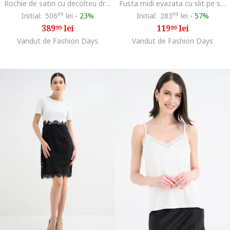
Rochie de satin cu decolteu drapat, Verde pal
Fusta midi evazata cu slit pe spate, Negru
Initial:
506
99
lei
-
23%
Initial:
283
99
lei
-
57%
389
lei
119
lei
99
99
Vandut de Fashion Days
Vandut de Fashion Days