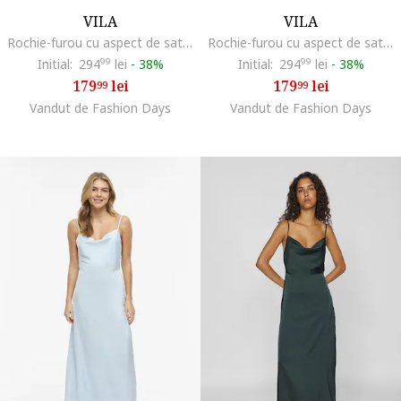
VILA
VILA
Rochie-furou cu aspect de satin, Rosu inchis
Rochie-furou cu aspect de satin, Roz deschis
Initial:
294
99
lei
-
38%
Initial:
294
99
lei
-
38%
179
lei
179
lei
99
99
Vandut de Fashion Days
Vandut de Fashion Days