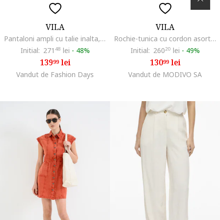
VILA
VILA
Pantaloni ampli cu talie inalta, Alb
Rochie-tunica cu cordon asortat, Alb fildes/Negru
Initial:
271
48
lei
-
48%
Initial:
260
20
lei
-
49%
139
lei
130
lei
99
99
Vandut de Fashion Days
Vandut de MODIVO SA