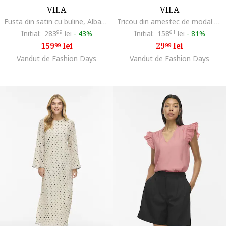
VILA
VILA
Fusta din satin cu buline, Albastru inchis/Alb murdar
Tricou din amestec de modal cu decolteu la baza gatului
Initial:
283
99
lei
-
43%
Initial:
158
61
lei
-
81%
159
lei
29
lei
99
99
Vandut de Fashion Days
Vandut de Fashion Days