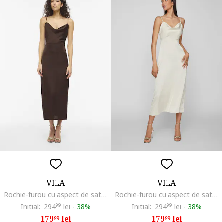
VILA
VILA
Rochie-furou cu aspect de satin, Maro inchis
Rochie-furou cu aspect de satin, Alb fildes
Initial:
294
99
lei
-
38%
Initial:
294
99
lei
-
38%
179
lei
179
lei
99
99