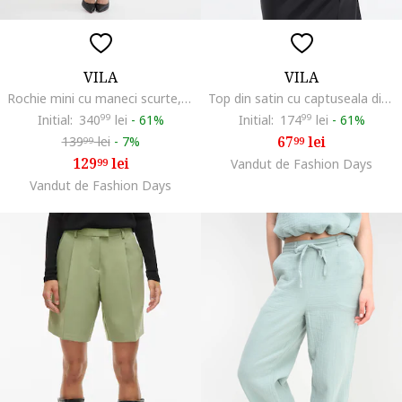
VILA
VILA
Rochie mini cu maneci scurte, Alb/Negru
Top din satin cu captuseala din dantela, Alb
Initial:
340
99
lei
-
61%
Initial:
174
99
lei
-
61%
67
lei
139
lei
-
7%
99
99
129
lei
99
Vandut de Fashion Days
Vandut de Fashion Days