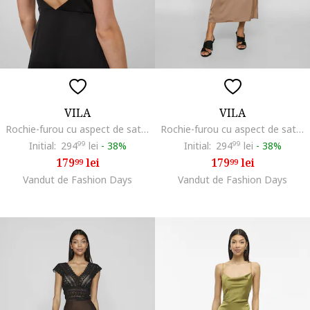
VILA
VILA
Rochie-furou cu aspect de satin, Negru
Rochie-furou cu aspect de satin, Bej
Initial:
294
99
lei
-
38%
Initial:
294
99
lei
-
38%
179
lei
179
lei
99
99
Vandut de Fashion Days
Vandut de Fashion Days