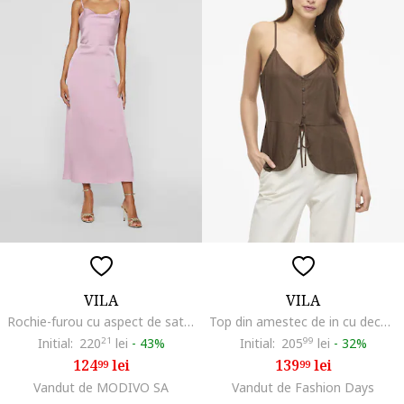
VILA
VILA
Rochie-furou cu aspect de satin, Roz pastel
Top din amestec de in cu decolteu in V, Maro pamantiu
Initial:
220
21
lei
-
43%
Initial:
205
99
lei
-
32%
124
lei
139
lei
99
99
Vandut de MODIVO SA
Vandut de Fashion Days