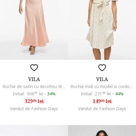
VILA
VILA
Rochie de satin cu decolteu drapat, Piersica
Rochie midi cu model si cordon in talie, Alb fildes
Initial:
506
99
lei
-
34%
Initial:
271
48
lei
-
44%
329
lei
149
lei
99
99
Vandut de Fashion Days
Vandut de Fashion Days