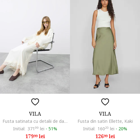
VILA
VILA
Fusta satinata cu detalii de dantela, Crem
Fusta din satin Ellette, Kaki
Initial:
371
99
lei
-
51%
Initial:
160
20
lei
-
20%
179
lei
126
lei
99
99