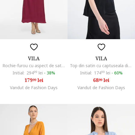
VILA
VILA
Rochie-furou cu aspect de satin, Roz zmeuriu
Top din satin cu captuseala din dantela, Negru
Initial:
294
99
lei
-
38%
Initial:
174
99
lei
-
60%
179
lei
68
lei
99
99
Vandut de Fashion Days
Vandut de Fashion Days