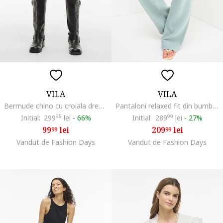
VILA
VILA
Bermude chino cu croiala dreapta, Verde deschis
Pantaloni relaxed fit din bumbac organic cu snur de ajustare in talie, Verde pal
Initial:
299
95
lei
-
66%
Initial:
289
99
lei
-
27%
99
lei
209
lei
99
99
Vandut de Fashion Days
Vandut de Fashion Days