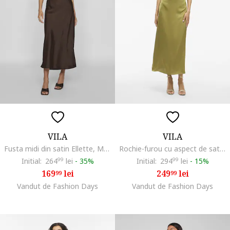
VILA
VILA
Fusta midi din satin Ellette, Maro inchis
Rochie-furou cu aspect de satin, Verde masliniu
Initial:
264
99
lei
-
35%
Initial:
294
99
lei
-
15%
169
lei
249
lei
99
99
Vandut de Fashion Days
Vandut de Fashion Days