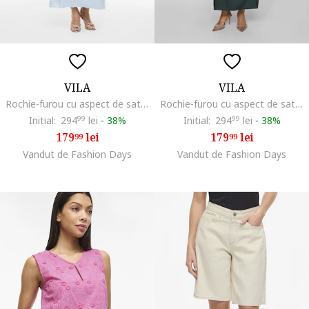
VILA
VILA
Rochie-furou cu aspect de satin, Albastru pastel
Rochie-furou cu aspect de satin, Verde smarald
Initial:
294
99
lei
-
38%
Initial:
294
99
lei
-
38%
179
lei
179
lei
99
99
Vandut de Fashion Days
Vandut de Fashion Days